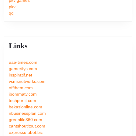
pkv games
pkv
qq
Links
uae-times.com
gamerifys.com
inspiratif.net
vsmsnetworks.com
offthem.com
ibommatv.com
techporfit.com
bekasionline.com
nbusinessplan.com
greenlife360.com
cantshoutitout.com
expressufabet.biz