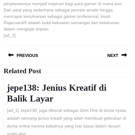
perjalanannya menjadi inspirasi bagi para gamer di mana pun.
Dari awal yang sederhana sebagai pemain amatir hingga
mencapai kesuksesan sebagai gamer profesional, kisah
Rajacuan69 adalah bukti kekuatan semangat dan ketekunan
dalam mengejar impian.
[ad_2]
Post
PREVIOUS
NEXT
navigation
Related Post
Previous
Next
post:
post:
jepe138: Jenius Kreatif di
jepe138:
Balik Layar
Jenius
[ad_1] Jepe138, juga dikenal sebagai John Doe di dunia nyata,
Kreatif
adalah seorang jenius kreatif yang telah membuat gebrakan di
dunia online karena bakatnya yang luar biasa dalam desain
di
grafis dan