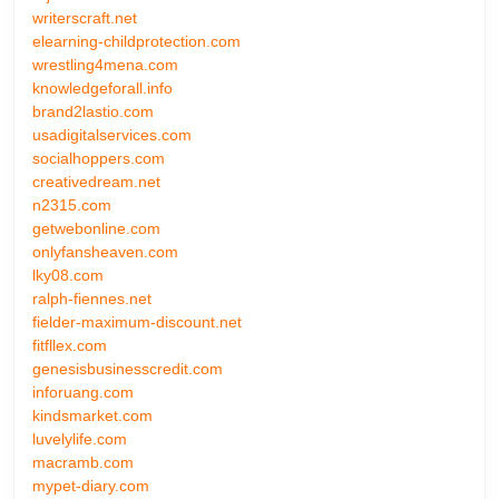
writerscraft.net
elearning-childprotection.com
wrestling4mena.com
knowledgeforall.info
brand2lastio.com
usadigitalservices.com
socialhoppers.com
creativedream.net
n2315.com
getwebonline.com
onlyfansheaven.com
lky08.com
ralph-fiennes.net
fielder-maximum-discount.net
fitfllex.com
genesisbusinesscredit.com
inforuang.com
kindsmarket.com
luvelylife.com
macramb.com
mypet-diary.com