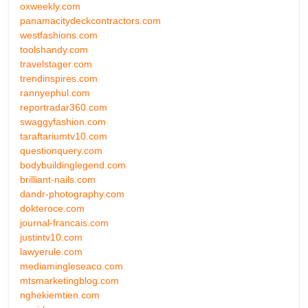
oxweekly.com
panamacitydeckcontractors.com
westfashions.com
toolshandy.com
travelstager.com
trendinspires.com
rannyephul.com
reportradar360.com
swaggyfashion.com
taraftariumtv10.com
questionquery.com
bodybuildinglegend.com
brilliant-nails.com
dandr-photography.com
dokteroce.com
journal-francais.com
justintv10.com
lawyerule.com
mediamingleseaco.com
mtsmarketingblog.com
nghekiemtien.com