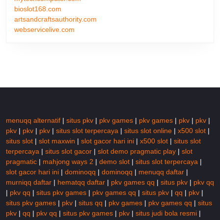
bioslot168.com
artsandcraftsauthority.com
webservicelive.com
menuqq alternatif
|
situs pkv
|
pkv games
|
pkv games
|
pkv
|
pkv
|
pkv
|
pkv
|
pkv
|
situs slot terpercaya
|
situs slot online
|
x500 slot
|
situs slot
|
slot maxwin
|
slot gacor hari ini
|
x500 slot
|
situs slot
terpercaya
|
situs slot gacor
|
slot demo pragmatic play
|
slot
pragmatic
|
mahjong ways 2
|
demo slot
|
situs slot terpercaya
|
slot gacor hari ini
|
dominoqq
|
dominoqq
|
menuqq daftar
|
murniqq daftar
|
hematqq daftar
|
pkv games qq
|
situs pkv
|
pkv qq
|
pkv qq
|
situs pkv games
|
pkv games qq
|
situs pkv
|
qq
|
pkv
|
situs pkv games
|
pkv
|
situs qq
|
pkv games
|
pkv games qq
|
situs
pkv
|
qq
|
pkv qq
|
situs pkv games
|
pkv
|
situs judi bola resmi
|