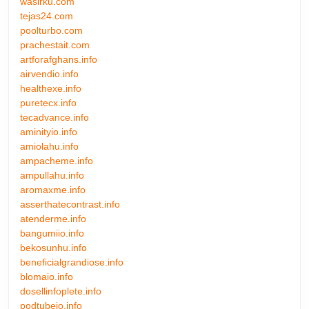
wasirku.com
tejas24.com
poolturbo.com
prachestait.com
artforafghans.info
airvendio.info
healthexe.info
puretecx.info
tecadvance.info
aminityio.info
amiolahu.info
ampacheme.info
ampullahu.info
aromaxme.info
asserthatecontrast.info
atenderme.info
bangumiio.info
bekosunhu.info
beneficialgrandiose.info
blomaio.info
dosellinfoplete.info
podtubeio.info