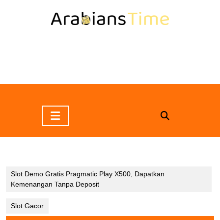
Skip
to
content
Skip
to
content
Open
Button
Slot Demo Gratis Pragmatic Play X500, Dapatkan
Kemenangan Tanpa Deposit
Slot Gacor