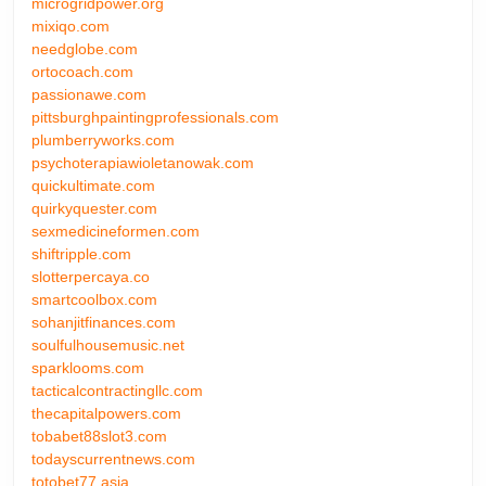
microgridpower.org
mixiqo.com
needglobe.com
ortocoach.com
passionawe.com
pittsburghpaintingprofessionals.com
plumberryworks.com
psychoterapiawioletanowak.com
quickultimate.com
quirkyquester.com
sexmedicineformen.com
shiftripple.com
slotterpercaya.co
smartcoolbox.com
sohanjitfinances.com
soulfulhousemusic.net
sparklooms.com
tacticalcontractingllc.com
thecapitalpowers.com
tobabet88slot3.com
todayscurrentnews.com
totobet77.asia