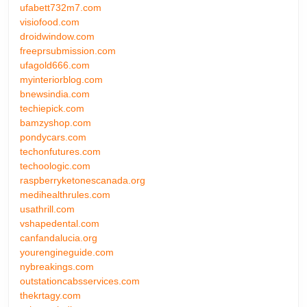
ufabett732m7.com
visiofood.com
droidwindow.com
freeprsubmission.com
ufagold666.com
myinteriorblog.com
bnewsindia.com
techiepick.com
bamzyshop.com
pondycars.com
techonfutures.com
techoologic.com
raspberryketonescanada.org
medihealthrules.com
usathrill.com
vshapedental.com
canfandalucia.org
yourengineguide.com
nybreakings.com
outstationcabsservices.com
thekrtagy.com