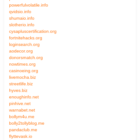
powerfulvolatile.info
qvidsio.info
shumaio.info
slotherio.info
cysapluscertification.org
fortnitehacks.org
loginsearch.org
aodecor.org
donorsmatch.org
nowtimes.org
casinoeing.org
livemocha.biz
streetlife.biz
hyves.biz
enoughinfo.net
pinhive.net
warnabet.net
bollym4u.me
bolly2tollyblog.me
pandaclub.me
flyttevask.io