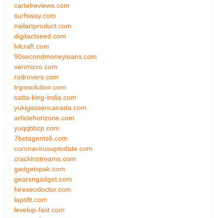
cartelreviews.com
surfsway.com
nailartproduct.com
digitactseed.com
lvlcraft.com
90secondmoneyloans.com
xenmicro.com
rodrovers.com
tripssolution.com
satta-king-india.com
yukigassencanada.com
articlehorizone.com
yuqqbbzp.com
7betagents6.com
coronavirusuptodate.com
crackinstreams.com
gadgetspak.com
gearsngadget.com
hireseodoctor.com
lapsfit.com
levelup-fast.com