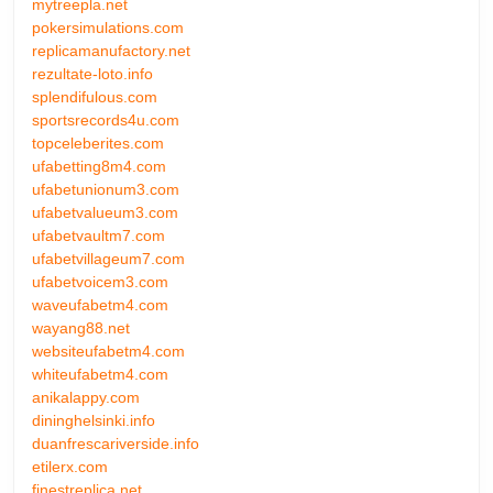
mytreepla.net
pokersimulations.com
replicamanufactory.net
rezultate-loto.info
splendifulous.com
sportsrecords4u.com
topceleberites.com
ufabetting8m4.com
ufabetunionum3.com
ufabetvalueum3.com
ufabetvaultm7.com
ufabetvillageum7.com
ufabetvoicem3.com
waveufabetm4.com
wayang88.net
websiteufabetm4.com
whiteufabetm4.com
anikalappy.com
dininghelsinki.info
duanfrescariverside.info
etilerx.com
finestreplica.net