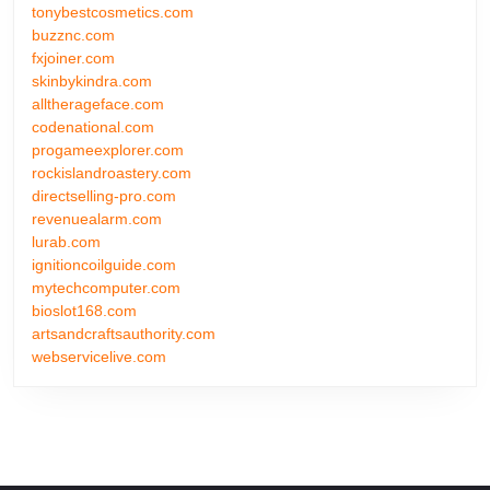
tonybestcosmetics.com
buzznc.com
fxjoiner.com
skinbykindra.com
alltherageface.com
codenational.com
progameexplorer.com
rockislandroastery.com
directselling-pro.com
revenuealarm.com
lurab.com
ignitioncoilguide.com
mytechcomputer.com
bioslot168.com
artsandcraftsauthority.com
webservicelive.com