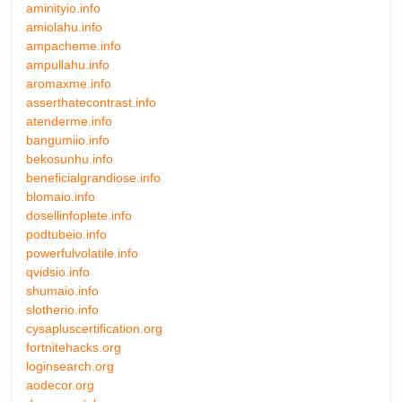
aminityio.info
amiolahu.info
ampacheme.info
ampullahu.info
aromaxme.info
asserthatecontrast.info
atenderme.info
bangumiio.info
bekosunhu.info
beneficialgrandiose.info
blomaio.info
dosellinfoplete.info
podtubeio.info
powerfulvolatile.info
qvidsio.info
shumaio.info
slotherio.info
cysapluscertification.org
fortnitehacks.org
loginsearch.org
aodecor.org