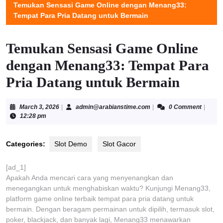
Temukan Sensasi Game Online dengan Menang33:
Tempat Para Pria Datang untuk Bermain
Temukan Sensasi Game Online
dengan Menang33: Tempat Para
Pria Datang untuk Bermain
March
admin@arabianstime.co
March 3, 2026
|
admin@arabianstime.com
|
0 Comment
|
3,
12:28 pm
2026
Categories:
Slot Demo
Slot Gacor
[ad_1]
Apakah Anda mencari cara yang menyenangkan dan
menegangkan untuk menghabiskan waktu? Kunjungi Menang33,
platform game online terbaik tempat para pria datang untuk
bermain. Dengan beragam permainan untuk dipilih, termasuk slot,
poker, blackjack, dan banyak lagi, Menang33 menawarkan