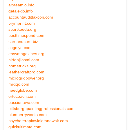
arxteamio.info
getalexio.info
accountaudittaxcon.com
prymprint.com
sportkeeda.org
besttimespend.com
careandcure.biz
cogniyo.com
easymagazines.org
hirfanjilasmi.com
hometricks.org
leathercraftpro.com
microgridpower.org
mixiqo.com
needglobe.com
ortocoach.com
passionawe.com
pittsburghpaintingprofessionals.com
plumberryworks.com
psychoterapiawioletanowak.com
quickultimate.com