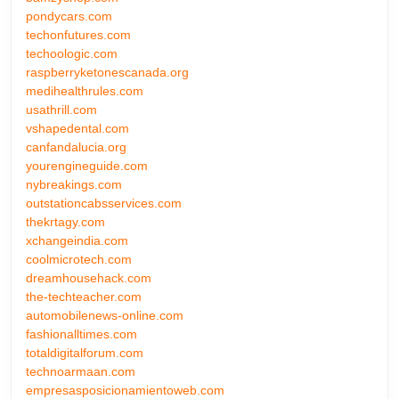
pondycars.com
techonfutures.com
techoologic.com
raspberryketonescanada.org
medihealthrules.com
usathrill.com
vshapedental.com
canfandalucia.org
yourengineguide.com
nybreakings.com
outstationcabsservices.com
thekrtagy.com
xchangeindia.com
coolmicrotech.com
dreamhousehack.com
the-techteacher.com
automobilenews-online.com
fashionalltimes.com
totaldigitalforum.com
technoarmaan.com
empresasposicionamientoweb.com