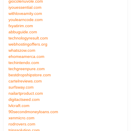
giocolenuvole.com
iyouessential.com
withloveamity.com
youlearncode.com
fxyatirim.com
abbuguide.com
technologyresult.com
webhostingoffers.org
whatszow.com
ehomeamerca.com
techintendo.com
techgreenpure.com
bestdropshipstore.com
cartelreviews.com
surfsway.com
nailartproduct.com
digitactseed.com
lvlcraft.com
90secondmoneyloans.com
xenmicro.com
rodrovers.com
tripssolution.com