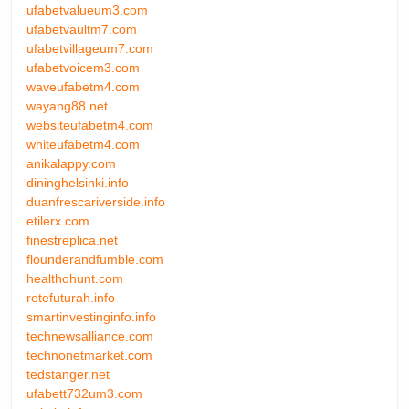
ufabetvalueum3.com
ufabetvaultm7.com
ufabetvillageum7.com
ufabetvoicem3.com
waveufabetm4.com
wayang88.net
websiteufabetm4.com
whiteufabetm4.com
anikalappy.com
dininghelsinki.info
duanfrescariverside.info
etilerx.com
finestreplica.net
flounderandfumble.com
healthohunt.com
retefuturah.info
smartinvestinginfo.info
technewsalliance.com
technonetmarket.com
tedstanger.net
ufabett732um3.com