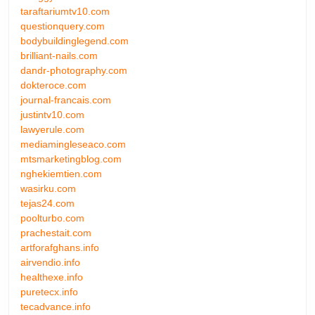
taraftariumtv10.com
questionquery.com
bodybuildinglegend.com
brilliant-nails.com
dandr-photography.com
dokteroce.com
journal-francais.com
justintv10.com
lawyerule.com
mediamingleseaco.com
mtsmarketingblog.com
nghekiemtien.com
wasirku.com
tejas24.com
poolturbo.com
prachestait.com
artforafghans.info
airvendio.info
healthexe.info
puretecx.info
tecadvance.info