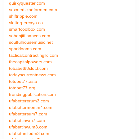
quirkyquester.com
sexmedicineformen.com
shiftripple.com
slotterpercaya.co
smartcoolbox.com
sohanjitfinances.com
soulfulhousemusic.net
sparklooms.com
tacticalcontractingllc.com
thecapitalpowers.com
tobabet88slot3.com
todayscurrentnews.com
totobet77.asia
totobet77.org
trendingpublication.com
ufabettererum3.com
ufabettermentm4.com
ufabettersum7.com
ufabettinwm7.com
ufabettinwum3.com
ufabetunitedm3.com