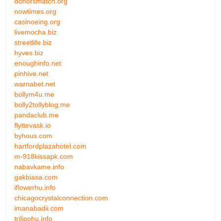
donorsmatch.org
nowtimes.org
casinoeing.org
livemocha.biz
streetlife.biz
hyves.biz
enoughinfo.net
pinhive.net
warnabet.net
bollym4u.me
bolly2tollyblog.me
pandaclub.me
flyttevask.io
byhous.com
hartfordplazahotel.com
m-918kissapk.com
nabavkame.info
gakbiasa.com
iflowerhu.info
chicagocrystalconnection.com
imanabadii.com
trilipohu.info