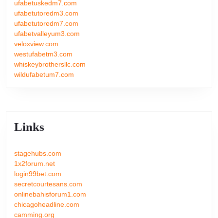
ufabetuskedm7.com
ufabetutoredm3.com
ufabetutoredm7.com
ufabetvalleyum3.com
veloxview.com
westufabetm3.com
whiskeybrothersllc.com
wildufabetum7.com
Links
stagehubs.com
1x2forum.net
login99bet.com
secretcourtesans.com
onlinebahisforum1.com
chicagoheadline.com
camming.org