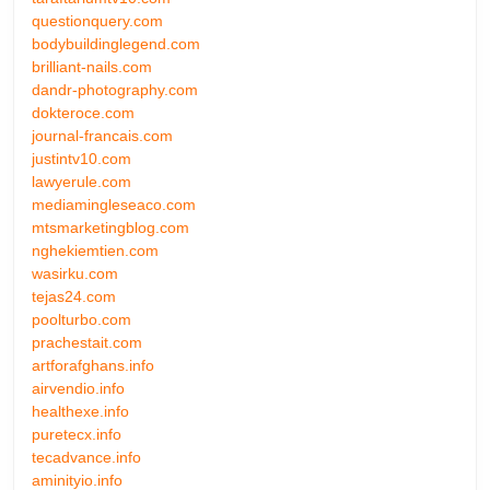
questionquery.com
bodybuildinglegend.com
brilliant-nails.com
dandr-photography.com
dokteroce.com
journal-francais.com
justintv10.com
lawyerule.com
mediamingleseaco.com
mtsmarketingblog.com
nghekiemtien.com
wasirku.com
tejas24.com
poolturbo.com
prachestait.com
artforafghans.info
airvendio.info
healthexe.info
puretecx.info
tecadvance.info
aminityio.info