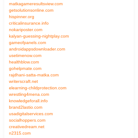
matkagameresultsview.com
getsolutionsonline.com
hispinner.org
criticalinsurance.info
nokariposter.com
kalyan-guessing-nightplay.com
gameofpanels.com
androidappsdownloader.com
usetimenow.com
healthblow.com
gohelpmate.com
rajdhani-satta-matka.com
writerscraft.net
elearning-childprotection.com
wrestling4mena.com
knowledgeforall.info
brand2lastio.com
usadigitalservices.com
socialhoppers.com
creativedream.net
n2315.com