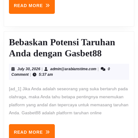
READ
READ MORE
MORE
Bebaskan Potensi Taruhan
Bebaska
Anda dengan Gasbet88
Potensi
July
admin@arabianstime.
July 30, 2026
|
admin@arabianstime.com
|
0
Taruhan
30,
Comment
|
5:37 am
2026
Anda
[ad_1] Jika Anda adalah seseorang yang suka bertaruh pada
dengan
olahraga, maka Anda tahu betapa pentingnya menemukan
platform yang andal dan tepercaya untuk memasang taruhan
Gasbet8
Anda. Gasbet88 adalah platform taruhan online
READ
READ MORE