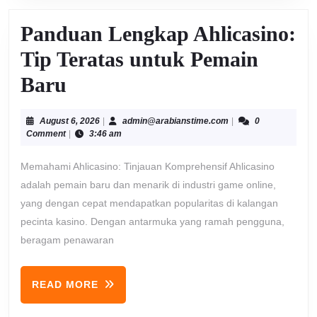
Panduan Lengkap Ahlicasino:
Tip Teratas untuk Pemain
Panduan
Baru
Lengkap
August
admin@arabianstime
August 6, 2026
|
admin@arabianstime.com
|
0
Ahlicasino:
6,
Comment
|
3:46 am
2026
Tip
Memahami Ahlicasino: Tinjauan Komprehensif Ahlicasino
Teratas
adalah pemain baru dan menarik di industri game online,
yang dengan cepat mendapatkan popularitas di kalangan
untuk
pecinta kasino. Dengan antarmuka yang ramah pengguna,
Pemain
beragam penawaran
Baru
READ
READ MORE
MORE