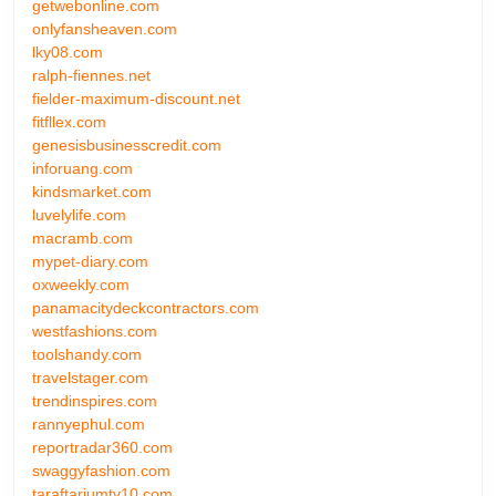
getwebonline.com
onlyfansheaven.com
lky08.com
ralph-fiennes.net
fielder-maximum-discount.net
fitfllex.com
genesisbusinesscredit.com
inforuang.com
kindsmarket.com
luvelylife.com
macramb.com
mypet-diary.com
oxweekly.com
panamacitydeckcontractors.com
westfashions.com
toolshandy.com
travelstager.com
trendinspires.com
rannyephul.com
reportradar360.com
swaggyfashion.com
taraftariumtv10.com