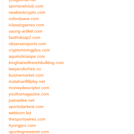
sportsnetclub.com
newbestcrypto.com
oxfordsave.com
iclassicgames.com
saung-artikel.com
fasthokivip2.com
observersports.com
cryptominingplus.com
aquinoticiaspe.com
longhairedfrenchbulldog.com
lawyersforhire.co
businemarket.com
matahari88play.net
moneydescriptor.com
youthsmagazine.com
painaidee.net
sportsdarkest.com
webtoon.biz
thesportswires.com
hyungpro.com
sportingnewsnet.com