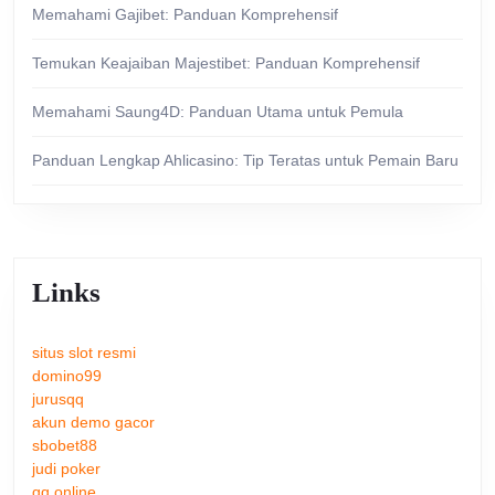
Memahami Gajibet: Panduan Komprehensif
Temukan Keajaiban Majestibet: Panduan Komprehensif
Memahami Saung4D: Panduan Utama untuk Pemula
Panduan Lengkap Ahlicasino: Tip Teratas untuk Pemain Baru
Links
situs slot resmi
domino99
jurusqq
akun demo gacor
sbobet88
judi poker
qq online