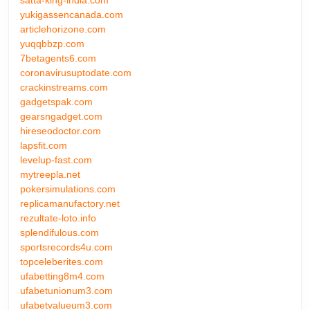
satta-king-india.com
yukigassencanada.com
articlehorizone.com
yuqqbbzp.com
7betagents6.com
coronavirusuptodate.com
crackinstreams.com
gadgetspak.com
gearsngadget.com
hireseodoctor.com
lapsfit.com
levelup-fast.com
mytreepla.net
pokersimulations.com
replicamanufactory.net
rezultate-loto.info
splendifulous.com
sportsrecords4u.com
topceleberites.com
ufabetting8m4.com
ufabetunionum3.com
ufabetvalueum3.com