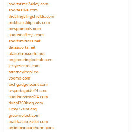
sportstime24day.com
sporteslive.com
theblingblingshields.com
pinkfrenchtipnails.com
newgamestv.com
sportsgallerys.com
sportsmirrors.net
datasports.net
atasehirescortu.net
engineeringtechub.com
jerryescorts.com
attorneylegal.co
voomb.com
techgadgetpoint.com
tvsportsguide24.com
sportsreviews24.com
dubai360blog.com
lucky77slot.org
growmefast.com
mahkotahokislot.com
onlinecancerpharm.com