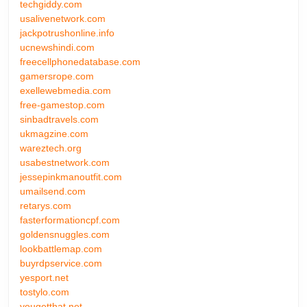
techgiddy.com
usalivenetwork.com
jackpotrushonline.info
ucnewshindi.com
freecellphonedatabase.com
gamersrope.com
exellewebmedia.com
free-gamestop.com
sinbadtravels.com
ukmagzine.com
wareztech.org
usabestnetwork.com
jessepinkmanoutfit.com
umailsend.com
retarys.com
fasterformationcpf.com
goldensnuggles.com
lookbattlemap.com
buyrdpservice.com
yesport.net
tostylo.com
yougetthat.net