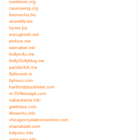
nowtimes.org
casinoeing.org
livemocha.biz
streetlife.biz
hyves.biz
enoughinfo.net
pinhive.net
warnabet.net
bollym4u.me
bolly2tollyblog.me
pandaclub.me
flyttevask.io
byhous.com
hartfordplazahotel.com
m-918kissapk.com
nabavkame.info
gakbiasa.com
iflowerhu.info
chicagocrystalconnection.com
imanabadii.com
trilipohu.info
appruptio.info