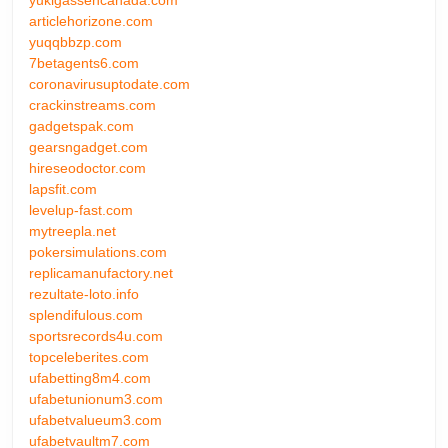
articlehorizone.com
yuqqbbzp.com
7betagents6.com
coronavirusuptodate.com
crackinstreams.com
gadgetspak.com
gearsngadget.com
hireseodoctor.com
lapsfit.com
levelup-fast.com
mytreepla.net
pokersimulations.com
replicamanufactory.net
rezultate-loto.info
splendifulous.com
sportsrecords4u.com
topceleberites.com
ufabetting8m4.com
ufabetunionum3.com
ufabetvalueum3.com
ufabetvaultm7.com