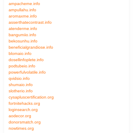
ampacheme.info
ampullahu.info
aromaxme.info
asserthatecontrast.info
atenderme.info
bangumiio.info
bekosunhu.info
beneficialgrandiose.info
blomaio.info
dosellinfoplete.info
podtubeio.info
powerfulvolatile.info
qvidsio.info
shumaio.info
slotherio.info
cysapluscertification.org
fortnitehacks.org
loginsearch.org
aodecor.org
donorsmatch.org
nowtimes.org