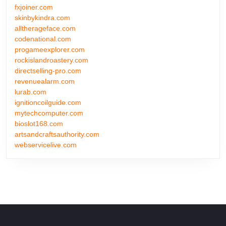
fxjoiner.com
skinbykindra.com
alltherageface.com
codenational.com
progameexplorer.com
rockislandroastery.com
directselling-pro.com
revenuealarm.com
lurab.com
ignitioncoilguide.com
mytechcomputer.com
bioslot168.com
artsandcraftsauthority.com
webservicelive.com