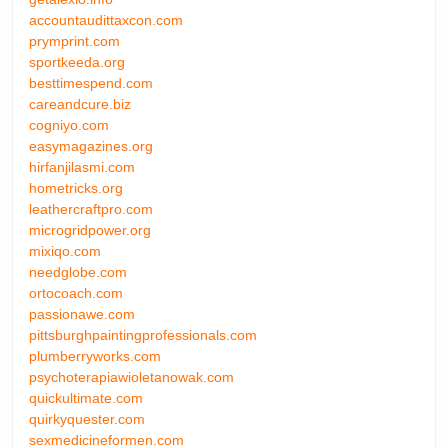
accountaudittaxcon.com
prymprint.com
sportkeeda.org
besttimespend.com
careandcure.biz
cogniyo.com
easymagazines.org
hirfanjilasmi.com
hometricks.org
leathercraftpro.com
microgridpower.org
mixiqo.com
needglobe.com
ortocoach.com
passionawe.com
pittsburghpaintingprofessionals.com
plumberryworks.com
psychoterapiawioletanowak.com
quickultimate.com
quirkyquester.com
sexmedicineformen.com