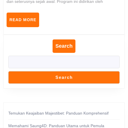
dan seterusnya sejak awal. Program ini didirikan oleh
Tinggi
dan
READ
READ MORE
MORE
Selebihnya
Search
Search
Temukan Keajaiban Majestibet: Panduan Komprehensif
Memahami Saung4D: Panduan Utama untuk Pemula