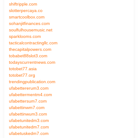
shiftripple.com
slotterpercaya.co
smartcoolbox.com
sohanjitfinances.com
soulfulhousemusic.net
sparklooms.com
tacticalcontractingllc.com
thecapitalpowers.com
tobabet88slot3.com
todayscurrentnews.com
totobet77.asia
totobet77.org
trendingpublication.com
ufabettererum3.com
ufabettermentm4.com
ufabettersum7.com
ufabettinwm7.com
ufabettinwum3.com
ufabetunitedm3.com
ufabetunitedm7.com
ufabetuskedm7.com