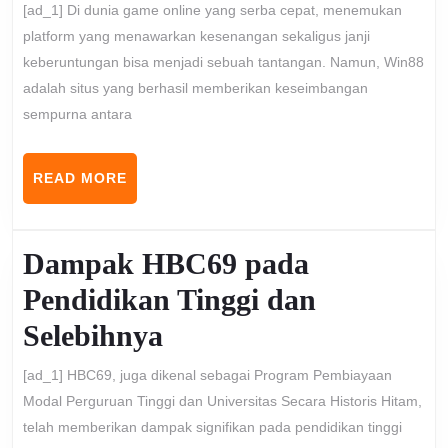
Tempat
[ad_1] Di dunia game online yang serba cepat, menemukan
Kegembiraa
platform yang menawarkan kesenangan sekaligus janji
keberuntungan bisa menjadi sebuah tantangan. Namun, Win88
Bertemu
adalah situs yang berhasil memberikan keseimbangan
Keberuntun
sempurna antara
di
READ
Dunia
READ MORE
MORE
Game
Online
Dampak HBC69 pada
Pendidikan Tinggi dan
Dampak
Selebihnya
HBC69
[ad_1] HBC69, juga dikenal sebagai Program Pembiayaan
pada
Modal Perguruan Tinggi dan Universitas Secara Historis Hitam,
telah memberikan dampak signifikan pada pendidikan tinggi
Pendidikan