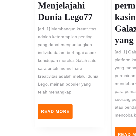
Menjelajahi
perm
Membang
Dunia Lego77
kasi
Kreativitas
Gala
[ad_1] Membangun kreativitas
Menjelajah
adalah keterampilan penting
yang
yang dapat menguntungkan
Dunia
[ad_1] Gal
individu dalam berbagai aspek
Lego77
platform k
kehidupan mereka. Salah satu
yang mena
cara untuk memelihara
permainan
kreativitas adalah melalui dunia
mendebarka
Lego, mainan populer yang
para pema
telah menangkap
seorang p
atau penda
READ
READ MORE
mencoba k
MORE
READ 