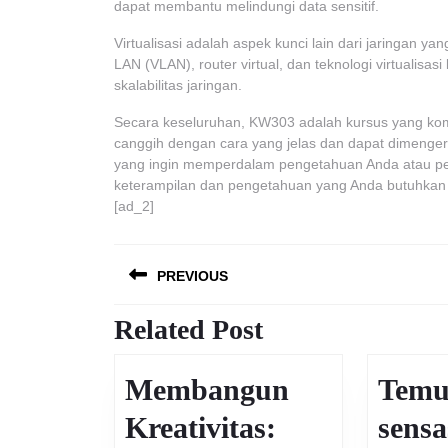
dapat membantu melindungi data sensitif.
Virtualisasi adalah aspek kunci lain dari jaringan y
LAN (VLAN), router virtual, dan teknologi virtualis
skalabilitas jaringan.
Secara keseluruhan, KW303 adalah kursus yang ko
canggih dengan cara yang jelas dan dapat dimenger
yang ingin memperdalam pengetahuan Anda atau pen
keterampilan dan pengetahuan yang Anda butuhkan un
[ad_2]
Post
PREVIOUS
navigation
Related Post
Previous
post:
Membangun
Temu
Kreativitas:
sensa