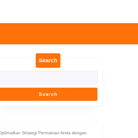
Search
Search
Optimalkan Strategi Permainan Anda dengan