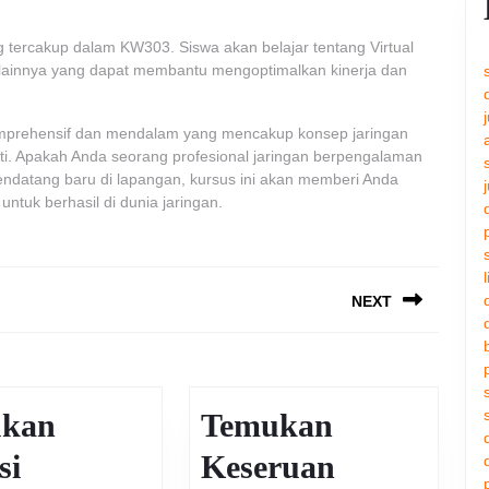
ang tercakup dalam KW303. Siswa akan belajar tentang Virtual
asi lainnya yang dapat membantu mengoptimalkan kinerja dan
mprehensif dan mendalam yang mencakup konsep jaringan
ti. Apakah Anda seorang profesional jaringan berpengalaman
datang baru di lapangan, kursus ini akan memberi Anda
tuk berhasil di dunia jaringan.
NEXT
Next
post:
kan
Temukan
si
Keseruan