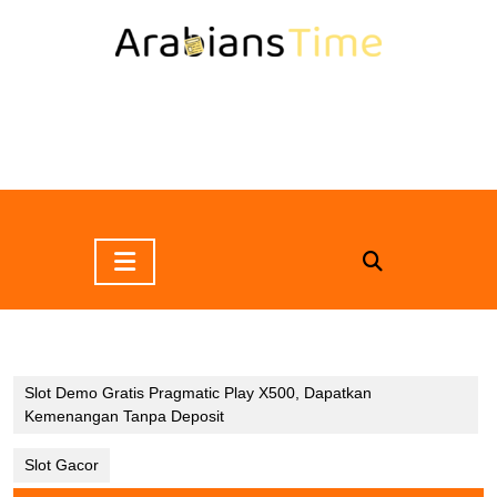
Skip
to
content
Skip
to
content
Open
Button
Slot Demo Gratis Pragmatic Play X500, Dapatkan
Kemenangan Tanpa Deposit
Slot Gacor