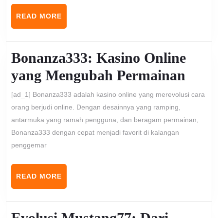
dalam
READ
READ MORE
MORE
Arsitektur
Bonanza333: Kasino Online
Bona
yang Mengubah Permainan
Kasi
[ad_1] Bonanza333 adalah kasino online yang merevolusi cara
Onli
orang berjudi online. Dengan desainnya yang ramping,
antarmuka yang ramah pengguna, dan beragam permainan,
yang
Bonanza333 dengan cepat menjadi favorit di kalangan
Men
penggemar
Perm
READ
READ MORE
MORE
Evolusi Mustang77: Dari