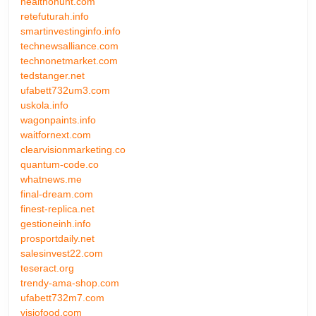
healthohunt.com
retefuturah.info
smartinvestinginfo.info
technewsalliance.com
technonetmarket.com
tedstanger.net
ufabett732um3.com
uskola.info
wagonpaints.info
waitfornext.com
clearvisionmarketing.co
quantum-code.co
whatnews.me
final-dream.com
finest-replica.net
gestioneinh.info
prosportdaily.net
salesinvest22.com
teseract.org
trendy-ama-shop.com
ufabett732m7.com
visiofood.com