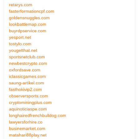
retarys.com
fasterformationcpf.com
goldensnuggles.com
lookbattlemap.com
buyrdpservice.com
yesport.net
tostylo.com
yougetthat.net
sportsnetclub.com
newbestcrypto.com
oxfordsave.com
iclassicgames.com
saung-artikel.com
fasthokivip2.com
observersports.com
cryptominingplus.com
aquinoticiaspe.com
longhairedfrenchbulldog.com
lawyersforhire.co
businemarket.com
matahari88play.net