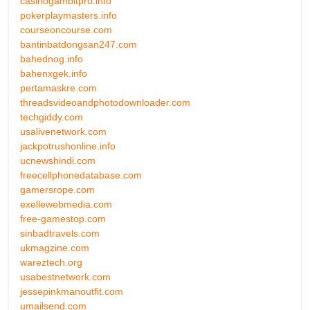
casinogambitpro.info
pokerplaymasters.info
courseoncourse.com
bantinbatdongsan247.com
bahednog.info
bahenxgek.info
pertamaskre.com
threadsvideoandphotodownloader.com
techgiddy.com
usalivenetwork.com
jackpotrushonline.info
ucnewshindi.com
freecellphonedatabase.com
gamersrope.com
exellewebmedia.com
free-gamestop.com
sinbadtravels.com
ukmagzine.com
wareztech.org
usabestnetwork.com
jessepinkmanoutfit.com
umailsend.com