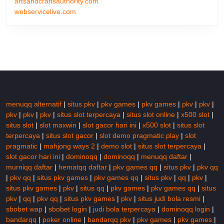
artsandcraftsauthority.com
webservicelive.com
menuqq alternatif
|
situs pkv
|
pkv games
|
pkv games
|
pkv
|
pkv
|
pkv
|
pkv
|
pkv
|
situs slot terpercaya
|
situs slot online
|
x500 slot
|
situs slot
|
slot maxwin
|
slot gacor hari ini
|
x500 slot
|
situs slot
terpercaya
|
situs slot gacor
|
slot demo pragmatic play
|
slot
pragmatic
|
mahjong ways 2
|
demo slot
|
situs slot terpercaya
|
slot gacor hari ini
|
dominoqq
|
dominoqq
|
menuqq daftar
|
murniqq daftar
|
hematqq daftar
|
pkv games qq
|
situs pkv
|
pkv qq
|
pkv qq
|
situs pkv games
|
pkv games qq
|
situs pkv
|
qq
|
pkv
|
situs pkv games
|
pkv
|
situs qq
|
pkv games
|
pkv games qq
|
situs
pkv
|
qq
|
pkv qq
|
situs pkv games
|
pkv
|
situs judi bola resmi
|
sbobet wap
|
sbobet login
|
judi bola terpercaya
|
dominoqq login
|
bandarqq
|
poker online
|
bandarqq pkv
|
pkv games
|
pkv games
|