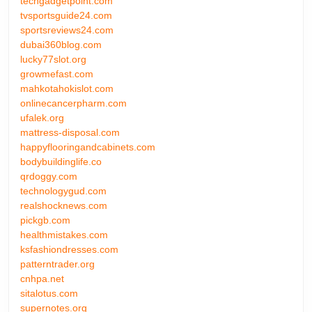
techgadgetpoint.com
tvsportsguide24.com
sportsreviews24.com
dubai360blog.com
lucky77slot.org
growmefast.com
mahkotahokislot.com
onlinecancerpharm.com
ufalek.org
mattress-disposal.com
happyflooringandcabinets.com
bodybuildinglife.co
qrdoggy.com
technologygud.com
realshocknews.com
pickgb.com
healthmistakes.com
ksfashiondresses.com
patterntrader.org
cnhpa.net
sitalotus.com
supernotes.org