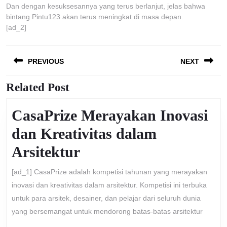
Dan dengan kesuksesannya yang terus berlanjut, jelas bahwa
bintang Pintu123 akan terus meningkat di masa depan.
[ad_2]
Post
PREVIOUS
NEXT
navigation
Related Post
Previous
Next
post:
post:
CasaPrize Merayakan Inovasi
dan Kreativitas dalam
CasaPrize
Arsitektur
Merayakan
[ad_1] CasaPrize adalah kompetisi tahunan yang merayakan
Inovasi
inovasi dan kreativitas dalam arsitektur. Kompetisi ini terbuka
untuk para arsitek, desainer, dan pelajar dari seluruh dunia
dan
yang bersemangat untuk mendorong batas-batas arsitektur
Kreativitas