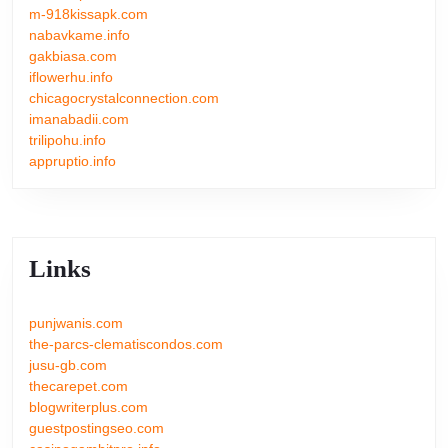
m-918kissapk.com
nabavkame.info
gakbiasa.com
iflowerhu.info
chicagocrystalconnection.com
imanabadii.com
trilipohu.info
appruptio.info
Links
punjwanis.com
the-parcs-clematiscondos.com
jusu-gb.com
thecarepet.com
blogwriterplus.com
guestpostingseo.com