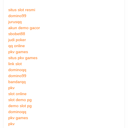
situs slot resmi
domino99
jurusqq
akun demo gacor
sbobet88
judi poker
qq online
pkv games
situs pkv games
link slot
dominoqq
domino99
bandarqq
pkv
slot online
slot demo pg
demo slot pg
dominoqq
pkv games
pkv