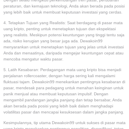
Dengan selalu mengikuti perkembangan tren pasar, perubahan
peraturan, dan kemajuan teknologi, Anda akan berada pada posisi
yang lebih baik untuk membuat keputusan investasi yang cerdas.
4. Tetapkan Tujuan yang Realistis: Saat berdagang di pasar mata
uang kripto, penting untuk menetapkan tujuan dan ekspektasi
yang realistis. Meskipun potensi keuntungan yang tinggi tentu saja
ada, risiko kerugian yang besar juga ada. Dewakoin99
menyarankan untuk menetapkan tujuan yang jelas untuk investasi
Anda dan menaatinya, daripada mengejar keuntungan cepat atau
mencoba mengatur waktu pasar.
5. Latih Kesabaran: Perdagangan mata uang kripto bisa menjadi
perjalanan rollercoaster, dengan harga sering kali mengalami
fluktuasi tajam. Dewakoin99 menekankan pentingnya kesabaran di
pasar, mendesak para pedagang untuk menahan keinginan untuk
panik menjual atau membuat keputusan impulsif. Dengan
mengambil pandangan jangka panjang dan tetap bersabar, Anda
akan berada pada posisi yang lebih baik dalam menghadapi
volatilitas pasar dan mencapai kesuksesan dalam jangka panjang.
Kesimpulannya, tip utama Dewakoin99 untuk sukses di pasar mata
uang kripto menekankan pentingnya penelitian, diversifikasi, tetap