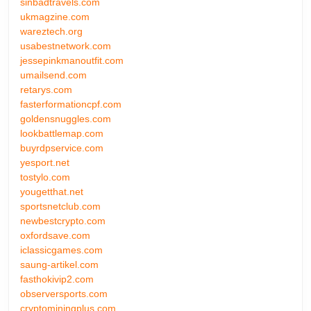
sinbadtravels.com
ukmagzine.com
wareztech.org
usabestnetwork.com
jessepinkmanoutfit.com
umailsend.com
retarys.com
fasterformationcpf.com
goldensnuggles.com
lookbattlemap.com
buyrdpservice.com
yesport.net
tostylo.com
yougetthat.net
sportsnetclub.com
newbestcrypto.com
oxfordsave.com
iclassicgames.com
saung-artikel.com
fasthokivip2.com
observersports.com
cryptominingplus.com