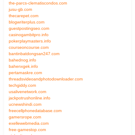
the-parcs-clematiscondos.com
jusu-gb.com
thecarepet.com
blogwriterplus.com
guestpostingseo.com
casinogambitpro.info
pokerplaymasters.info
courseoncourse.com
bantinbatdongsan247.com
bahednog.info
bahenxgek.info
pertamaskre.com
threadsvideoandphotodownloader.com
techgiddy.com
usalivenetwork.com
jackpotrushonline.info
ucnewshindi.com
freecellphonedatabase.com
gamersrope.com
exellewebmedia.com
free-gamestop.com