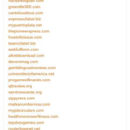
nbusinessplan.com
greenlife360.com
cantshoutitout.com
expressufabet.biz
mypuertoplata.net
thepioneerxpress.com
howtofixissue.com
teamufabet.biz
webfullform.com
allviddownload.com
decorsmag.com
gamblingcasinonews.com
universitiesofamerica.net
progameofbrands.com
qbreview.org
servicewueste.org
zippyrevs.com
matkanumbernow.com
myjobcirculars.com
healthmoreoverfitness.com
topslotxgames.com
routerloggnet.net