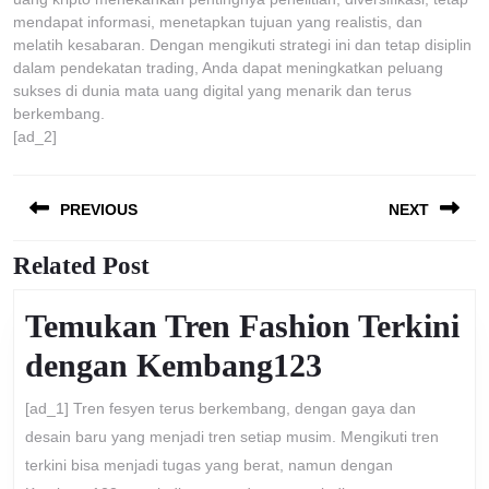
mendapat informasi, menetapkan tujuan yang realistis, dan
melatih kesabaran. Dengan mengikuti strategi ini dan tetap disiplin
dalam pendekatan trading, Anda dapat meningkatkan peluang
sukses di dunia mata uang digital yang menarik dan terus
berkembang.
[ad_2]
Post
PREVIOUS
NEXT
navigation
Related Post
Previous
Next
post:
post:
Temukan Tren Fashion Terkini
Temukan
dengan Kembang123
Tren
[ad_1] Tren fesyen terus berkembang, dengan gaya dan
Fashion
desain baru yang menjadi tren setiap musim. Mengikuti tren
terkini bisa menjadi tugas yang berat, namun dengan
Terkini