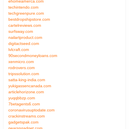
ehomeamerca.com
techintendo.com
techgreenpure.com
bestdropshipstore.com
cartelreviews.com
surfsway.com
nailartproduct.com
digitactseed.com
lvlcraft.com
90secondmoneyloans.com
xenmicro.com
rodrovers.com
tripssolution.com
satta-king-india.com
yukigassencanada.com
articlehorizone.com
yuqqbbzp.com
7betagents6.com
coronavirusuptodate.com
crackinstreams.com
gadgetspak.com
gearsngadget.com