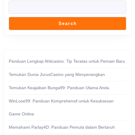
musi
Search
Panduan Lengkap Ahlicasino: Tip Teratas untuk Pemain Baru
Temukan Dunia JurusCasino yang Menyenangkan
Temukan Keajaiban Bunga99: Panduan Utama Anda
WinLose99: Panduan Komprehensif untuk Kesuksesan
Game Online
Memahami Parlay4D: Panduan Pemula dalam Bertaruh