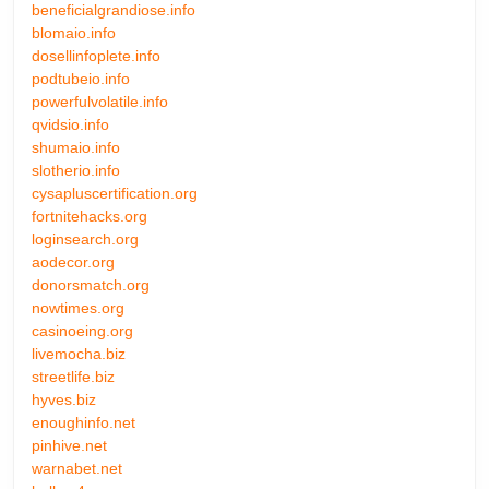
beneficialgrandiose.info
blomaio.info
dosellinfoplete.info
podtubeio.info
powerfulvolatile.info
qvidsio.info
shumaio.info
slotherio.info
cysapluscertification.org
fortnitehacks.org
loginsearch.org
aodecor.org
donorsmatch.org
nowtimes.org
casinoeing.org
livemocha.biz
streetlife.biz
hyves.biz
enoughinfo.net
pinhive.net
warnabet.net