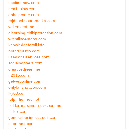
usetimenow.com
healthblow.com
gohelpmate.com
rajdhani-satta-matka.com
writerscraft.net
elearning-childprotection.com
wrestling4mena.com
knowledgeforall.info
brand2lastio.com
usadigitalservices.com
socialhoppers.com
creativedream.net
n2315.com
getwebonline.com
onlyfansheaven.com
lky08.com
ralph-fiennes.net
fielder-maximum-discount.net
fitfllex.com
genesisbusinesscredit.com
inforuang.com