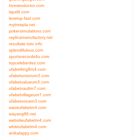
hireseodoctor.com
lapsfit.com
levelup-fast.com
mytreepla.net
pokersimulations.com
replicamanufactory.net
rezultate-loto.info
splendifulous.com
sportsrecords4u.com
topceleberites.com
ufabetting8m4.com
ufabetunionum3.com
ufabetvalueum3.com
ufabetvaultm7.com
ufabetvillageum7.com
ufabetvoicem3.com
waveufabetm4.com
wayang88.net
websiteufabetm4.com
whiteufabetm4.com
anikalappy.com