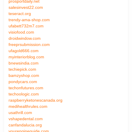
prosportdaily.net
salesinvest22.com
teseract.org
trendy-ama-shop.com
ufabett732m7.com
visiofood.com
droidwindow.com
freeprsubmission.com
ufagold666.com
myinteriorblog.com
bnewsindia.com
techiepick.com
bamzyshop.com
pondycars.com
techonfutures.com
techoologic.com
raspberryketonescanada.org
medihealthrules.com
usathrill.com
vshapedental.com
canfandalucia.org
yourengineguide.com