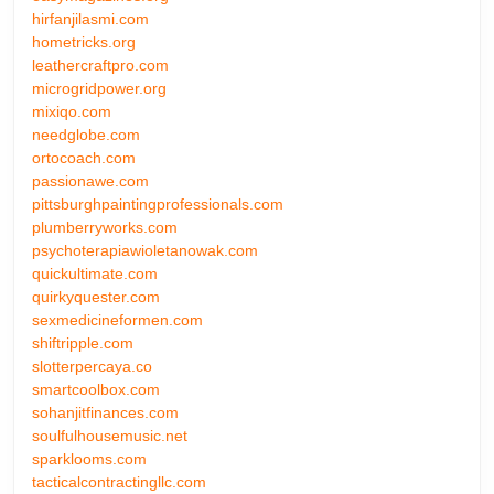
hirfanjilasmi.com
hometricks.org
leathercraftpro.com
microgridpower.org
mixiqo.com
needglobe.com
ortocoach.com
passionawe.com
pittsburghpaintingprofessionals.com
plumberryworks.com
psychoterapiawioletanowak.com
quickultimate.com
quirkyquester.com
sexmedicineformen.com
shiftripple.com
slotterpercaya.co
smartcoolbox.com
sohanjitfinances.com
soulfulhousemusic.net
sparklooms.com
tacticalcontractingllc.com