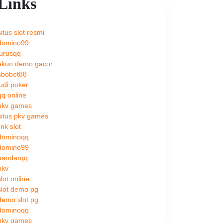
Links
situs slot resmi
domino99
jurusqq
akun demo gacor
sbobet88
judi poker
qq online
pkv games
situs pkv games
link slot
dominoqq
domino99
bandarqq
pkv
slot online
slot demo pg
demo slot pg
dominoqq
pkv games