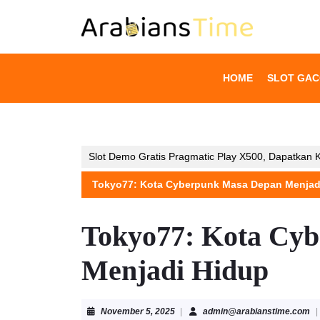
Skip
to
content
Skip
to
HOME
SLOT GA
content
Slot Demo Gratis Pragmatic Play X500, Dapatkan
Tokyo77: Kota Cyberpunk Masa Depan Menjad
Tokyo77: Kota Cy
Menjadi Hidup
November
ad
November 5, 2025
|
admin@arabianstime.com
|