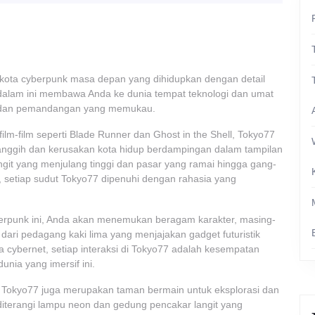
 kota cyberpunk masa depan yang dihidupkan dengan detail
alam ini membawa Anda ke dunia tempat teknologi dan umat
, dan pemandangan yang memukau.
 film-film seperti Blade Runner dan Ghost in the Shell, Tokyo77
anggih dan kerusakan kota hidup berdampingan dalam tampilan
git yang menjulang tinggi dan pasar yang ramai hingga gang-
 setiap sudut Tokyo77 dipenuhi dengan rahasia yang
yberpunk ini, Anda akan menemukan beragam karakter, masing-
 dari pedagang kaki lima yang menjajakan gadget futuristik
ra cybernet, setiap interaksi di Tokyo77 adalah kesempatan
nia yang imersif ini.
– Tokyo77 juga merupakan taman bermain untuk eksplorasi dan
iterangi lampu neon dan gedung pencakar langit yang