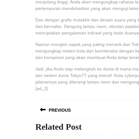
menjulang tinggi, Anda akan mengungkap rahasia te
pertempuran mendebarkan yang akan menguji ketera
Dan dengan grafis mutakhir dan desain suara yang i
dan bernafas. Dengung lampu neon, obrolan pejala
menciptakan pengalaman indrawi yang tiada duanya
Namun mungkin aspek yang paling menarik dari Toky
mengungkap misteri kota dan berinteraksi dengan 
dan konspirasi yang akan membuat Anda tetap tenan
Jadi, jika Anda siap melangkah ke dunia di mana m
dan selami dunia Tokyo77 yang imersif. Kota cyber
jalanannya yang diterangi lampu neon dan mengung
[ad_2]
Post
PREVIOUS
navigation
Related Post
Previous
post: