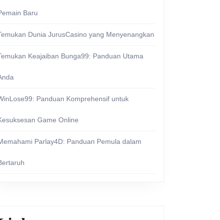
Pemain Baru
Temukan Dunia JurusCasino yang Menyenangkan
Temukan Keajaiban Bunga99: Panduan Utama
Anda
WinLose99: Panduan Komprehensif untuk
Kesuksesan Game Online
Memahami Parlay4D: Panduan Pemula dalam
Bertaruh