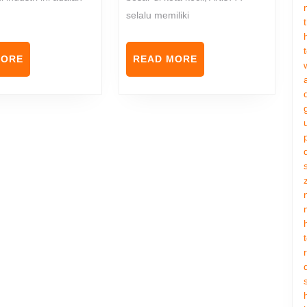
Merevolusi
Membuat
selalu memiliki
Industri
Gelombang
dengan
READ
READ
MORE
READ MORE
MORE
MORE
Gaya
Uniknya