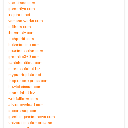
uae-times.com
gamerifys.com
inspiratif.net
vsmsnetworks.com
offthem.com
ibommatv.com
techporfit.com
bekasionline.com
nbusinessplan.com
greenlife360.com
cantshoutitout.com
expressufabet.biz
mypuertoplata.net
thepioneerxpress.com
howtofixissue.com
teamufabet.biz
webfullform.com
allviddownload.com
decorsmag.com
gamblingcasinonews.com
universitiesofamerica.net