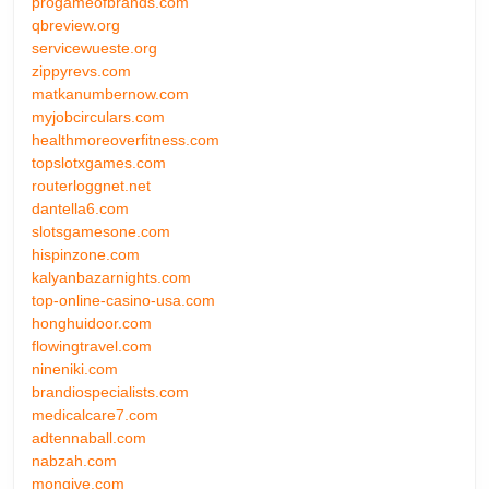
progameofbrands.com
qbreview.org
servicewueste.org
zippyrevs.com
matkanumbernow.com
myjobcirculars.com
healthmoreoverfitness.com
topslotxgames.com
routerloggnet.net
dantella6.com
slotsgamesone.com
hispinzone.com
kalyanbazarnights.com
top-online-casino-usa.com
honghuidoor.com
flowingtravel.com
nineniki.com
brandiospecialists.com
medicalcare7.com
adtennaball.com
nabzah.com
mongive.com