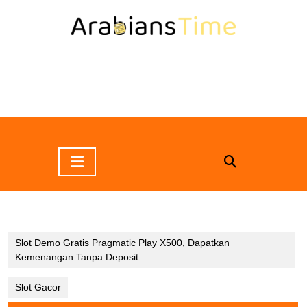
Skip
to
content
Skip
to
content
Open
Button
Slot Demo Gratis Pragmatic Play X500, Dapatkan
Kemenangan Tanpa Deposit
Slot Gacor