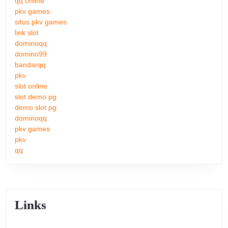
qq online
pkv games
situs pkv games
link slot
dominoqq
domino99
bandarqq
pkv
slot online
slot demo pg
demo slot pg
dominoqq
pkv games
pkv
qq
Links