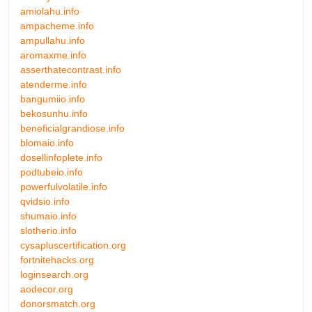
amiolahu.info
ampacheme.info
ampullahu.info
aromaxme.info
asserthatecontrast.info
atenderme.info
bangumiio.info
bekosunhu.info
beneficialgrandiose.info
blomaio.info
dosellinfoplete.info
podtubeio.info
powerfulvolatile.info
qvidsio.info
shumaio.info
slotherio.info
cysapluscertification.org
fortnitehacks.org
loginsearch.org
aodecor.org
donorsmatch.org