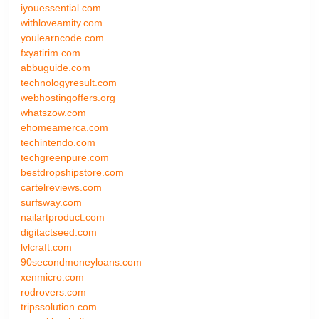
iyouessential.com
withloveamity.com
youlearncode.com
fxyatirim.com
abbuguide.com
technologyresult.com
webhostingoffers.org
whatszow.com
ehomeamerca.com
techintendo.com
techgreenpure.com
bestdropshipstore.com
cartelreviews.com
surfsway.com
nailartproduct.com
digitactseed.com
lvlcraft.com
90secondmoneyloans.com
xenmicro.com
rodrovers.com
tripssolution.com