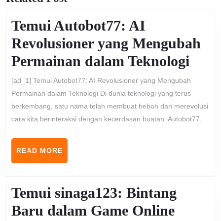
post:
post:
Temui Autobot77: AI
Revolusioner yang Mengubah
Temu
Permainan dalam Teknologi
Auto
[ad_1] Temui Autobot77: AI Revolusioner yang Mengubah
AI
Permainan dalam Teknologi Di dunia teknologi yang terus
berkembang, satu nama telah membuat heboh dan merevolusi
Revo
cara kita berinteraksi dengan kecerdasan buatan: Autobot77.
yang
Men
READ
READ MORE
MORE
Perm
dala
Temui sinaga123: Bintang
Tekn
Temui
Baru dalam Game Online