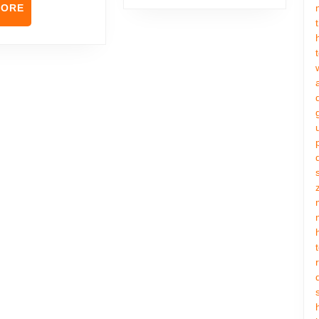
READ
MORE
MORE