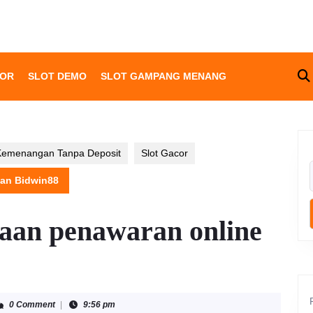
COR
SLOT DEMO
SLOT GAMPANG MENANG
 Kemenangan Tanpa Deposit
Slot Gacor
an Bidwin88
aan penawaran online
n@arabianstime.com
0 Comment
|
9:56 pm