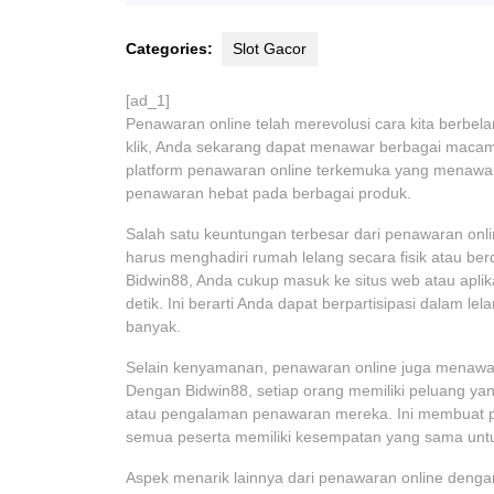
22,
2025
Categories:
Slot Gacor
[ad_1]
Penawaran online telah merevolusi cara kita berbel
klik, Anda sekarang dapat menawar berbagai macam
platform penawaran online terkemuka yang menaw
penawaran hebat pada berbagai produk.
Salah satu keuntungan terbesar dari penawaran onl
harus menghadiri rumah lelang secara fisik atau be
Bidwin88, Anda cukup masuk ke situs web atau apli
detik. Ini berarti Anda dapat berpartisipasi dalam le
banyak.
Selain kenyamanan, penawaran online juga menawar
Dengan Bidwin88, setiap orang memiliki peluang ya
atau pengalaman penawaran mereka. Ini membuat p
semua peserta memiliki kesempatan yang sama unt
Aspek menarik lainnya dari penawaran online denga