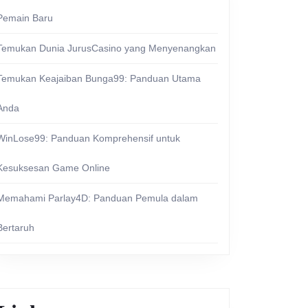
Pemain Baru
Temukan Dunia JurusCasino yang Menyenangkan
Temukan Keajaiban Bunga99: Panduan Utama
Anda
WinLose99: Panduan Komprehensif untuk
Kesuksesan Game Online
Memahami Parlay4D: Panduan Pemula dalam
Bertaruh