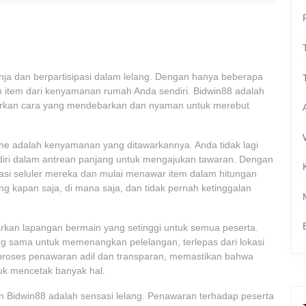
anja dan berpartisipasi dalam lelang. Dengan hanya beberapa
 item dari kenyamanan rumah Anda sendiri. Bidwin88 adalah
arkan cara yang mendebarkan dan nyaman untuk merebut
ine adalah kenyamanan yang ditawarkannya. Anda tidak lagi
rdiri dalam antrean panjang untuk mengajukan tawaran. Dengan
kasi seluler mereka dan mulai menawar item dalam hitungan
lang kapan saja, di mana saja, dan tidak pernah ketinggalan
kan lapangan bermain yang setinggi untuk semua peserta.
ng sama untuk memenangkan pelelangan, terlepas dari lokasi
roses penawaran adil dan transparan, memastikan bahwa
uk mencetak banyak hal.
n Bidwin88 adalah sensasi lelang. Penawaran terhadap peserta