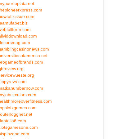
mypuertoplata.net
thepioneerxpress.com
howtofixissue.com
teamufabet.biz
webfullform.com
allviddownload.com
decorsmag.com
gamblingcasinonews.com
universitiesofamerica.net
progameofbrands.com
qbreview.org
servicewueste.org
zippyrevs.com
matkanumbernow.com
myjobcirculars.com
healthmoreoverfitness.com
topslotxgames.com
routerloggnet.net
dantella6.com
slotsgamesone.com
hispinzone.com