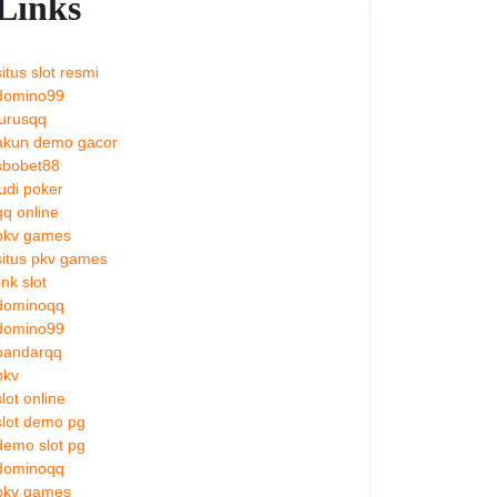
Links
situs slot resmi
domino99
jurusqq
akun demo gacor
sbobet88
judi poker
qq online
pkv games
situs pkv games
link slot
dominoqq
domino99
bandarqq
pkv
slot online
slot demo pg
demo slot pg
dominoqq
pkv games