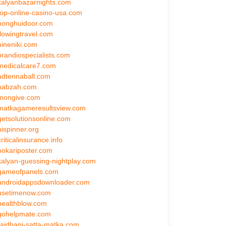
kalyanbazarnights.com
top-online-casino-usa.com
honghuidoor.com
flowingtravel.com
nineniki.com
brandiospecialists.com
medicalcare7.com
adtennaball.com
nabzah.com
mongive.com
matkagameresultsview.com
getsolutionsonline.com
hispinner.org
criticalinsurance.info
nokariposter.com
kalyan-guessing-nightplay.com
gameofpanels.com
androidappsdownloader.com
usetimenow.com
healthblow.com
gohelpmate.com
rajdhani-satta-matka.com