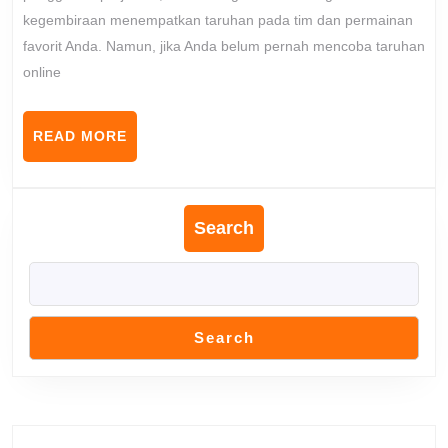
kegembiraan menempatkan taruhan pada tim dan permainan
online
favorit Anda. Namun, jika Anda belum pernah mencoba taruhan
dengan
online
indobet365
READ
READ MORE
MORE
Search
Search