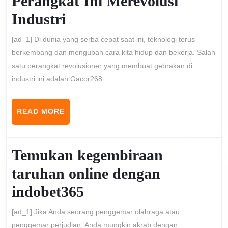
Perangkat Ini Merevolusi
Melepaskan
Industri
Kekuatan
[ad_1] Di dunia yang serba cepat saat ini, teknologi terus
Gacor268:
berkembang dan mengubah cara kita hidup dan bekerja. Salah
satu perangkat revolusioner yang membuat gebrakan di
Bagaimana
industri ini adalah Gacor268.
Perangkat
Ini
READ
READ MORE
MORE
Merevolusi
Industri
Temukan kegembiraan
taruhan online dengan
Temukan
indobet365
kegembiraan
[ad_1] Jika Anda seorang penggemar olahraga atau
taruhan
penggemar perjudian, Anda mungkin akrab dengan