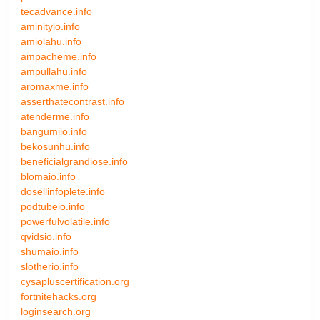
tecadvance.info
aminityio.info
amiolahu.info
ampacheme.info
ampullahu.info
aromaxme.info
asserthatecontrast.info
atenderme.info
bangumiio.info
bekosunhu.info
beneficialgrandiose.info
blomaio.info
dosellinfoplete.info
podtubeio.info
powerfulvolatile.info
qvidsio.info
shumaio.info
slotherio.info
cysapluscertification.org
fortnitehacks.org
loginsearch.org