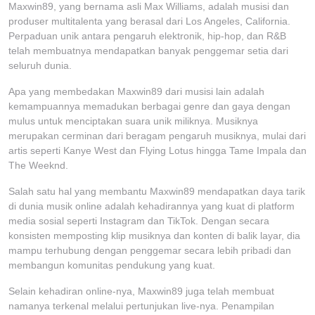
Maxwin89, yang bernama asli Max Williams, adalah musisi dan
produser multitalenta yang berasal dari Los Angeles, California.
Perpaduan unik antara pengaruh elektronik, hip-hop, dan R&B
telah membuatnya mendapatkan banyak penggemar setia dari
seluruh dunia.
Apa yang membedakan Maxwin89 dari musisi lain adalah
kemampuannya memadukan berbagai genre dan gaya dengan
mulus untuk menciptakan suara unik miliknya. Musiknya
merupakan cerminan dari beragam pengaruh musiknya, mulai dari
artis seperti Kanye West dan Flying Lotus hingga Tame Impala dan
The Weeknd.
Salah satu hal yang membantu Maxwin89 mendapatkan daya tarik
di dunia musik online adalah kehadirannya yang kuat di platform
media sosial seperti Instagram dan TikTok. Dengan secara
konsisten memposting klip musiknya dan konten di balik layar, dia
mampu terhubung dengan penggemar secara lebih pribadi dan
membangun komunitas pendukung yang kuat.
Selain kehadiran online-nya, Maxwin89 juga telah membuat
namanya terkenal melalui pertunjukan live-nya. Penampilan