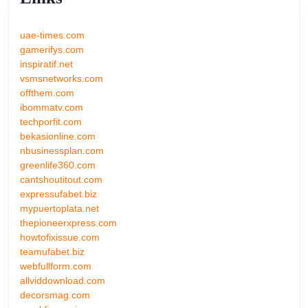
uae-times.com
gamerifys.com
inspiratif.net
vsmsnetworks.com
offthem.com
ibommatv.com
techporfit.com
bekasionline.com
nbusinessplan.com
greenlife360.com
cantshoutitout.com
expressufabet.biz
mypuertoplata.net
thepioneerxpress.com
howtofixissue.com
teamufabet.biz
webfullform.com
allviddownload.com
decorsmag.com