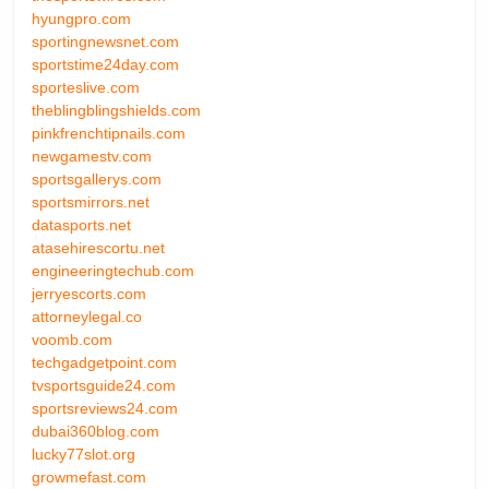
hyungpro.com
sportingnewsnet.com
sportstime24day.com
sporteslive.com
theblingblingshields.com
pinkfrenchtipnails.com
newgamestv.com
sportsgallerys.com
sportsmirrors.net
datasports.net
atasehirescortu.net
engineeringtechub.com
jerryescorts.com
attorneylegal.co
voomb.com
techgadgetpoint.com
tvsportsguide24.com
sportsreviews24.com
dubai360blog.com
lucky77slot.org
growmefast.com