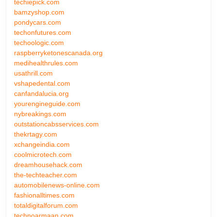
techiepick.com
bamzyshop.com
pondycars.com
techonfutures.com
techoologic.com
raspberryketonescanada.org
medihealthrules.com
usathrill.com
vshapedental.com
canfandalucia.org
yourengineguide.com
nybreakings.com
outstationcabsservices.com
thekrtagy.com
xchangeindia.com
coolmicrotech.com
dreamhousehack.com
the-techteacher.com
automobilenews-online.com
fashionalltimes.com
totaldigitalforum.com
technoarmaan.com