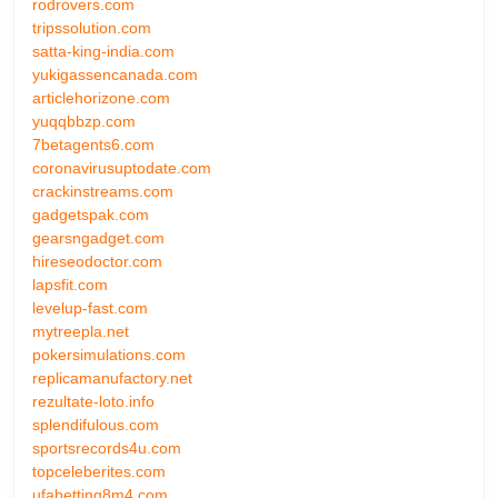
rodrovers.com
tripssolution.com
satta-king-india.com
yukigassencanada.com
articlehorizone.com
yuqqbbzp.com
7betagents6.com
coronavirusuptodate.com
crackinstreams.com
gadgetspak.com
gearsngadget.com
hireseodoctor.com
lapsfit.com
levelup-fast.com
mytreepla.net
pokersimulations.com
replicamanufactory.net
rezultate-loto.info
splendifulous.com
sportsrecords4u.com
topceleberites.com
ufabetting8m4.com