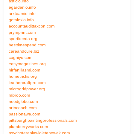
asticio.info
egardenio.info
arxteamio.info
getalexio.info
accountaudittaxcon.com
prymprint.com
sportkeeda.org
besttimespend.com
careandcure.biz
cogniyo.com
easymagazines.org
hirfanjilasmi.com
hometricks.org
leathercraftpro.com
microgridpower.org
mixiqo.com
needglobe.com
ortocoach.com
passionawe.com
pittsburghpaintingprofessionals.com
plumberryworks.com
psychoterapiawioletanowak.com