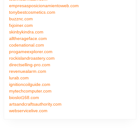
empresasposicionamientoweb.com
tonybestcosmetics.com
buzznc.com
fxjoiner.com
skinbykindra.com
alltherageface.com
codenational.com
progameexplorer.com
rockislandroastery.com
directselling-pro.com
revenuealarm.com
lurab.com
ignitioncoilguide.com
mytechcomputer.com
bioslot168.com
artsandcraftsauthority.com
webservicelive.com