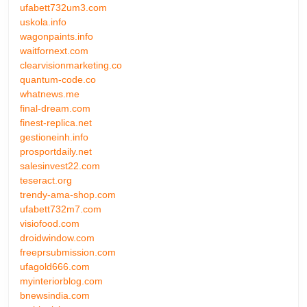
ufabett732um3.com
uskola.info
wagonpaints.info
waitfornext.com
clearvisionmarketing.co
quantum-code.co
whatnews.me
final-dream.com
finest-replica.net
gestioneinh.info
prosportdaily.net
salesinvest22.com
teseract.org
trendy-ama-shop.com
ufabett732m7.com
visiofood.com
droidwindow.com
freeprsubmission.com
ufagold666.com
myinteriorblog.com
bnewsindia.com