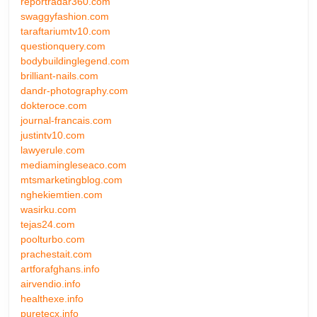
reportradar360.com
swaggyfashion.com
taraftariumtv10.com
questionquery.com
bodybuildinglegend.com
brilliant-nails.com
dandr-photography.com
dokteroce.com
journal-francais.com
justintv10.com
lawyerule.com
mediamingleseaco.com
mtsmarketingblog.com
nghekiemtien.com
wasirku.com
tejas24.com
poolturbo.com
prachestait.com
artforafghans.info
airvendio.info
healthexe.info
puretecx.info