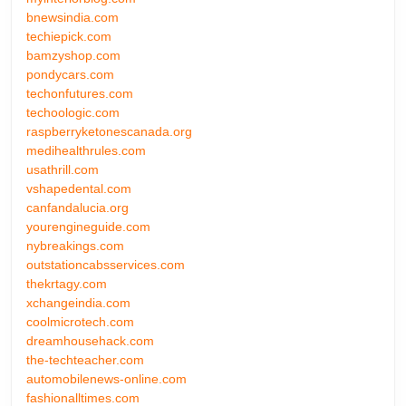
bnewsindia.com
techiepick.com
bamzyshop.com
pondycars.com
techonfutures.com
techoologic.com
raspberryketonescanada.org
medihealthrules.com
usathrill.com
vshapedental.com
canfandalucia.org
yourengineguide.com
nybreakings.com
outstationcabsservices.com
thekrtagy.com
xchangeindia.com
coolmicrotech.com
dreamhousehack.com
the-techteacher.com
automobilenews-online.com
fashionalltimes.com