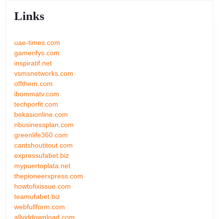
Links
uae-times.com
gamerifys.com
inspiratif.net
vsmsnetworks.com
offthem.com
ibommatv.com
techporfit.com
bekasionline.com
nbusinessplan.com
greenlife360.com
cantshoutitout.com
expressufabet.biz
mypuertoplata.net
thepioneerxpress.com
howtofixissue.com
teamufabet.biz
webfullform.com
allviddownload.com