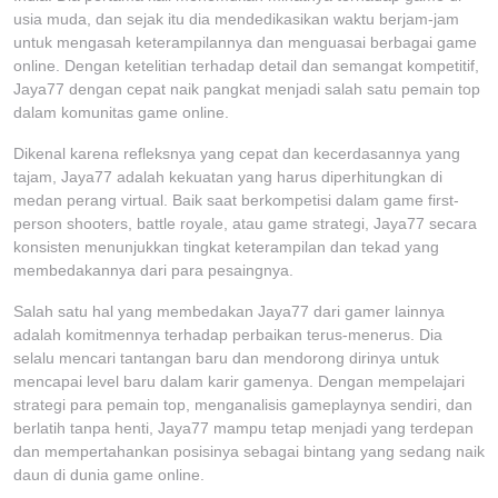
usia muda, dan sejak itu dia mendedikasikan waktu berjam-jam
untuk mengasah keterampilannya dan menguasai berbagai game
online. Dengan ketelitian terhadap detail dan semangat kompetitif,
Jaya77 dengan cepat naik pangkat menjadi salah satu pemain top
dalam komunitas game online.
Dikenal karena refleksnya yang cepat dan kecerdasannya yang
tajam, Jaya77 adalah kekuatan yang harus diperhitungkan di
medan perang virtual. Baik saat berkompetisi dalam game first-
person shooters, battle royale, atau game strategi, Jaya77 secara
konsisten menunjukkan tingkat keterampilan dan tekad yang
membedakannya dari para pesaingnya.
Salah satu hal yang membedakan Jaya77 dari gamer lainnya
adalah komitmennya terhadap perbaikan terus-menerus. Dia
selalu mencari tantangan baru dan mendorong dirinya untuk
mencapai level baru dalam karir gamenya. Dengan mempelajari
strategi para pemain top, menganalisis gameplaynya sendiri, dan
berlatih tanpa henti, Jaya77 mampu tetap menjadi yang terdepan
dan mempertahankan posisinya sebagai bintang yang sedang naik
daun di dunia game online.