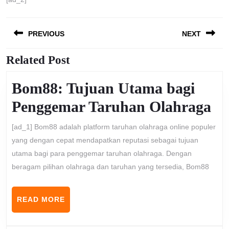
Post
PREVIOUS
NEXT
navigation
Related Post
Previous
Next
post:
post:
Bom88: Tujuan Utama bagi
Bo
Penggemar Taruhan Olahraga
Tu
[ad_1] Bom88 adalah platform taruhan olahraga online populer
Ut
yang dengan cepat mendapatkan reputasi sebagai tujuan
utama bagi para penggemar taruhan olahraga. Dengan
ba
beragam pilihan olahraga dan taruhan yang tersedia, Bom88
Pe
Ta
READ
READ MORE
MORE
Ol