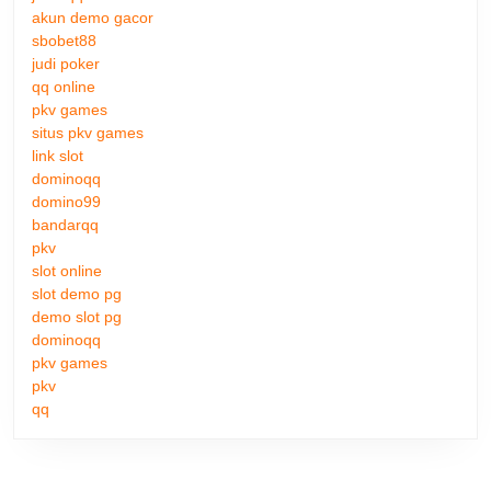
akun demo gacor
sbobet88
judi poker
qq online
pkv games
situs pkv games
link slot
dominoqq
domino99
bandarqq
pkv
slot online
slot demo pg
demo slot pg
dominoqq
pkv games
pkv
qq