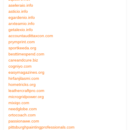
aseleraio.info
asticio.info
egardenio.info
arxteamio.info
getalexio.info
accountaudittaxcon.com
prymprint.com
sportkeeda.org
besttimespend.com
careandcure.biz
cogniyo.com
easymagazines.org
hirfanjilasmi.com
hometricks.org
leathercraftpro.com
microgridpower.org
mixiqo.com
needglobe.com
ortocoach.com
passionawe.com
pittsburghpaintingprofessionals.com