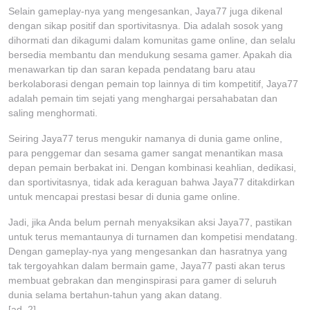
Selain gameplay-nya yang mengesankan, Jaya77 juga dikenal
dengan sikap positif dan sportivitasnya. Dia adalah sosok yang
dihormati dan dikagumi dalam komunitas game online, dan selalu
bersedia membantu dan mendukung sesama gamer. Apakah dia
menawarkan tip dan saran kepada pendatang baru atau
berkolaborasi dengan pemain top lainnya di tim kompetitif, Jaya77
adalah pemain tim sejati yang menghargai persahabatan dan
saling menghormati.
Seiring Jaya77 terus mengukir namanya di dunia game online,
para penggemar dan sesama gamer sangat menantikan masa
depan pemain berbakat ini. Dengan kombinasi keahlian, dedikasi,
dan sportivitasnya, tidak ada keraguan bahwa Jaya77 ditakdirkan
untuk mencapai prestasi besar di dunia game online.
Jadi, jika Anda belum pernah menyaksikan aksi Jaya77, pastikan
untuk terus memantaunya di turnamen dan kompetisi mendatang.
Dengan gameplay-nya yang mengesankan dan hasratnya yang
tak tergoyahkan dalam bermain game, Jaya77 pasti akan terus
membuat gebrakan dan menginspirasi para gamer di seluruh
dunia selama bertahun-tahun yang akan datang.
[ad_2]