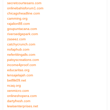
secretcourtesans.com
onlinebahisforum1.com
chicagoheadline.com
camming.org
rajalion88.com
goupuntacana.com
riversedgepark.com
zaseez.com
catchycrunch.com
nofaphub.com
nefertitingalls.com
patsyscreations.com
income4proof.com
educaritas.org
lensajelajah.com
betflik09.net
ncaq.org
xenmicro.com
onlineshopera.com
dartyfresh.com
lewisenterprises.net