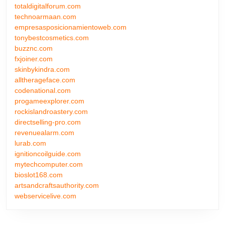
totaldigitalforum.com
technoarmaan.com
empresasposicionamientoweb.com
tonybestcosmetics.com
buzznc.com
fxjoiner.com
skinbykindra.com
alltherageface.com
codenational.com
progameexplorer.com
rockislandroastery.com
directselling-pro.com
revenuealarm.com
lurab.com
ignitioncoilguide.com
mytechcomputer.com
bioslot168.com
artsandcraftsauthority.com
webservicelive.com