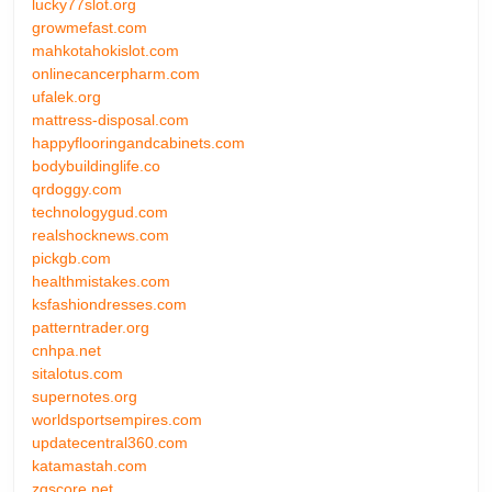
lucky77slot.org
growmefast.com
mahkotahokislot.com
onlinecancerpharm.com
ufalek.org
mattress-disposal.com
happyflooringandcabinets.com
bodybuildinglife.co
qrdoggy.com
technologygud.com
realshocknews.com
pickgb.com
healthmistakes.com
ksfashiondresses.com
patterntrader.org
cnhpa.net
sitalotus.com
supernotes.org
worldsportsempires.com
updatecentral360.com
katamastah.com
zqscore.net