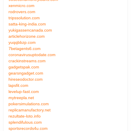
xenmicro.com
rodrovers.com
tripssolution.com
satta-king-india.com
yukigassencanada.com
articlehorizone.com
yuqqbbzp.com
7betagents6.com
coronavirusuptodate.com
crackinstreams.com
gadgetspak.com
gearsngadget.com
hireseodoctor.com
lapsfit.com
levelup-fast.com
mytreepla.net
pokersimulations.com
replicamanufactory.net
rezultate-loto.info
splendifulous.com
sportsrecords4u.com