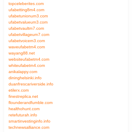
topceleberites.com
ufabetting8m4.com
ufabetunionum3.com
ufabetvalueum3.com
ufabetvaultm7.com
ufabetvillageum7.com
ufabetvoicem3.com
waveufabetm4.com
wayang88.net
websiteufabetm4.com
whiteufabetm4.com
anikalappy.com
dininghelsinki.info
duanfrescariverside.info
etilerx.com
finestreplica.net
flounderandfumble.com
healthohunt.com
retefuturah.info
smartinvestinginfo.info
technewsalliance.com