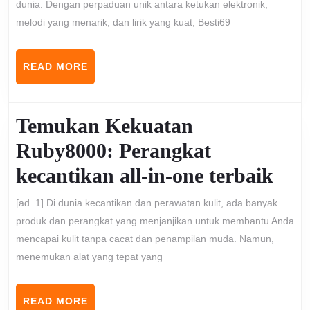
dunia. Dengan perpaduan unik antara ketukan elektronik,
Besti69
melodi yang menarik, dan lirik yang kuat, Besti69
–
Bintang
READ
READ MORE
MORE
Baru
di
Temukan Kekuatan
Industri
Ruby8000: Perangkat
Musik
Tem
kecantikan all-in-one terbaik
Kek
[ad_1] Di dunia kecantikan dan perawatan kulit, ada banyak
Rub
produk dan perangkat yang menjanjikan untuk membantu Anda
mencapai kulit tanpa cacat dan penampilan muda. Namun,
Per
menemukan alat yang tepat yang
kec
all-
READ
READ MORE