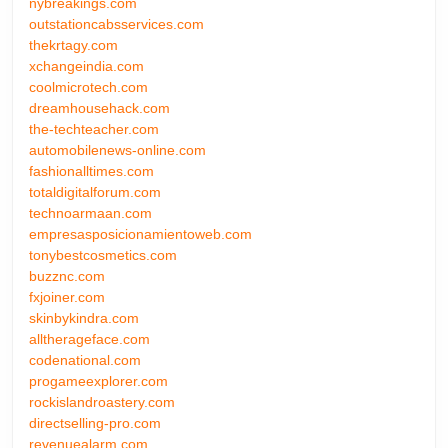
nybreakings.com
outstationcabsservices.com
thekrtagy.com
xchangeindia.com
coolmicrotech.com
dreamhousehack.com
the-techteacher.com
automobilenews-online.com
fashionalltimes.com
totaldigitalforum.com
technoarmaan.com
empresasposicionamientoweb.com
tonybestcosmetics.com
buzznc.com
fxjoiner.com
skinbykindra.com
alltherageface.com
codenational.com
progameexplorer.com
rockislandroastery.com
directselling-pro.com
revenuealarm.com