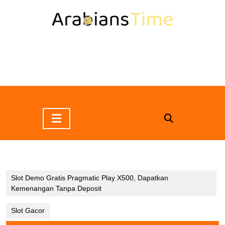
Skip
to
content
Skip
to
content
Open
Button
Slot Demo Gratis Pragmatic Play X500, Dapatkan
Kemenangan Tanpa Deposit
Slot Gacor