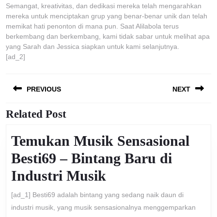
Semangat, kreativitas, dan dedikasi mereka telah mengarahkan
mereka untuk menciptakan grup yang benar-benar unik dan telah
memikat hati penonton di mana pun. Saat Alilabola terus
berkembang dan berkembang, kami tidak sabar untuk melihat apa
yang Sarah dan Jessica siapkan untuk kami selanjutnya.
[ad_2]
Post
PREVIOUS
NEXT
navigation
Related Post
Previous
Next
post:
post:
Temukan Musik Sensasional
Besti69 – Bintang Baru di
Temukan
Industri Musik
Musik
[ad_1] Besti69 adalah bintang yang sedang naik daun di
Sensasional
industri musik, yang musik sensasionalnya menggemparkan