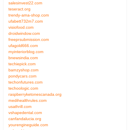
salesinvest22.com
teseract.org
trendy-ama-shop.com
ufabett732m7.com
visiofood.com
droidwindow.com
freeprsubmission.com
ufagold666.com
myinteriorblog.com
bnewsindia.com
techiepick.com
bamzyshop.com
pondycars.com
techonfutures.com
techoologic.com
raspberryketonescanada.org
medihealthrules.com
usathrill.com
vshapedental.com
canfandalucia.org
yourengineguide.com