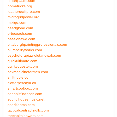
hirfanjilasmi.com
hometricks.org
leathercraftpro.com
microgridpower.org
mixiqo.com
needglobe.com
ortocoach.com
passionawe.com
pittsburghpaintingprofessionals.com
plumberryworks.com
psychoterapiawioletanowak.com
quickultimate.com
quirkyquester.com
sexmedicineformen.com
shiftripple.com
slotterpercaya.co
smartcoolbox.com
sohanjitfinances.com
soulfulhousemusic.net
sparklooms.com
tacticalcontractingllc.com
thecapitalpowers.com