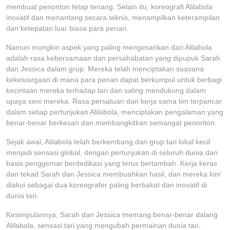
membuat penonton tetap tenang. Selain itu, koreografi Alilabola
inovatif dan menantang secara teknis, menampilkan keterampilan
dan ketepatan luar biasa para penari.
Namun mungkin aspek yang paling mengesankan dari Alilabola
adalah rasa kebersamaan dan persahabatan yang dipupuk Sarah
dan Jessica dalam grup. Mereka telah menciptakan suasana
kekeluargaan di mana para penari dapat berkumpul untuk berbagi
kecintaan mereka terhadap tari dan saling mendukung dalam
upaya seni mereka. Rasa persatuan dan kerja sama tim terpancar
dalam setiap pertunjukan Alilabola, menciptakan pengalaman yang
benar-benar berkesan dan membangkitkan semangat penonton.
Sejak awal, Alilabola telah berkembang dari grup tari lokal kecil
menjadi sensasi global, dengan pertunjukan di seluruh dunia dan
basis penggemar berdedikasi yang terus bertambah. Kerja keras
dan tekad Sarah dan Jessica membuahkan hasil, dan mereka kini
diakui sebagai dua koreografer paling berbakat dan inovatif di
dunia tari.
Kesimpulannya, Sarah dan Jessica memang benar-benar dalang
Alilabola, sensasi tari yang mengubah permainan dunia tari.