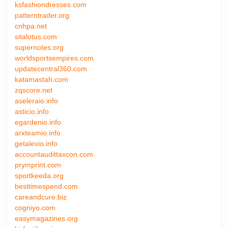
ksfashiondresses.com
patterntrader.org
cnhpa.net
sitalotus.com
supernotes.org
worldsportsempires.com
updatecentral360.com
katamastah.com
zqscore.net
aseleraio.info
asticio.info
egardenio.info
arxteamio.info
getalexio.info
accountaudittaxcon.com
prymprint.com
sportkeeda.org
besttimespend.com
careandcure.biz
cogniyo.com
easymagazines.org