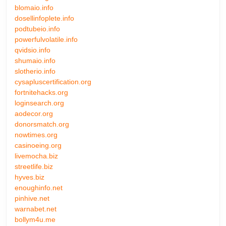
blomaio.info
dosellinfoplete.info
podtubeio.info
powerfulvolatile.info
qvidsio.info
shumaio.info
slotherio.info
cysapluscertification.org
fortnitehacks.org
loginsearch.org
aodecor.org
donorsmatch.org
nowtimes.org
casinoeing.org
livemocha.biz
streetlife.biz
hyves.biz
enoughinfo.net
pinhive.net
warnabet.net
bollym4u.me