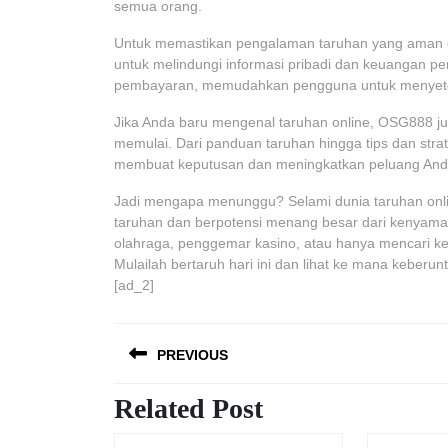
semua orang.
Untuk memastikan pengalaman taruhan yang aman 
untuk melindungi informasi pribadi dan keuangan pen
pembayaran, memudahkan pengguna untuk menyeto
Jika Anda baru mengenal taruhan online, OSG888
memulai. Dari panduan taruhan hingga tips dan str
membuat keputusan dan meningkatkan peluang And
Jadi mengapa menunggu? Selami dunia taruhan onl
taruhan dan berpotensi menang besar dari kenyam
olahraga, penggemar kasino, atau hanya mencari k
Mulailah bertaruh hari ini dan lihat ke mana kebe
[ad_2]
Post
PREVIOUS
navigation
Related Post
Previous
post: