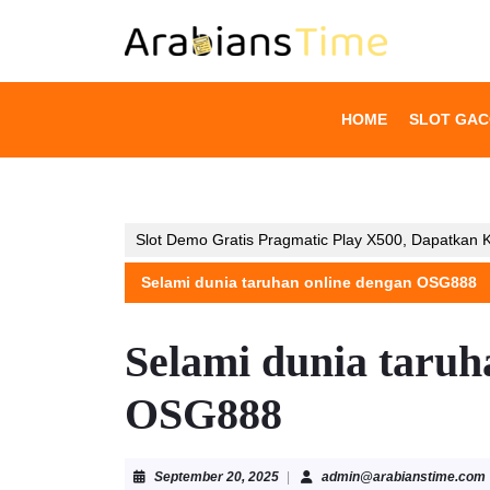
Skip
to
content
Skip
to
HOME
SLOT GA
content
Slot Demo Gratis Pragmatic Play X500, Dapatkan
Selami dunia taruhan online dengan OSG888
Selami dunia taruh
OSG888
September
September 20, 2025
|
admin@arabianstime.com