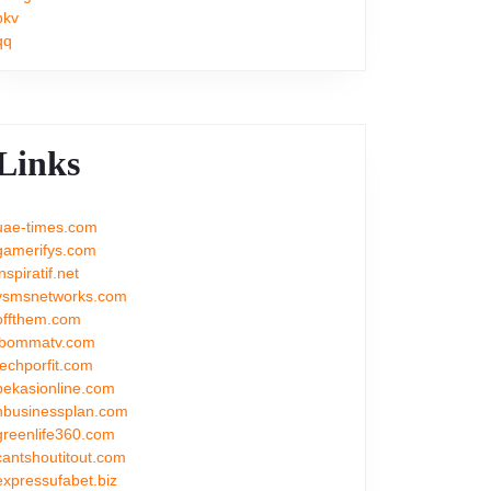
pkv
qq
Links
ng69:
uae-times.com
gamerifys.com
k
inspiratif.net
vsmsnetworks.com
offthem.com
gi
ibommatv.com
techporfit.com
bekasionline.com
nbusinessplan.com
ampilan
greenlife360.com
cantshoutitout.com
expressufabet.biz