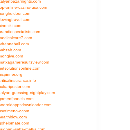
kalyanbazarnights.com
top-online-casino-usa.com
honghuidoor.com
flowingtravel.com
nineniki.com
brandiospecialists.com
medicalcare7.com
adtennaball.com
nabzah.com
mongive.com
matkagameresultsview.com
getsolutionsonline.com
hispinner.org
criticalinsurance.info
nokariposter.com
kalyan-guessing-nightplay.com
gameofpanels.com
androidappsdownloader.com
usetimenow.com
healthblow.com
gohelpmate.com
rajdhani-satta-matka.com