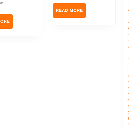
an
READ
READ MORE
MORE
READ
MORE
MORE