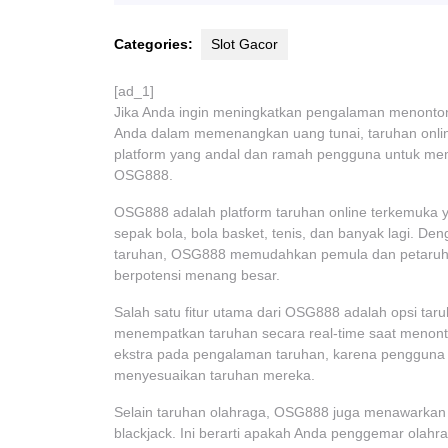
20,
2025
Categories:
Slot Gacor
[ad_1]
Jika Anda ingin meningkatkan pengalaman menonto
Anda dalam memenangkan uang tunai, taruhan onlin
platform yang andal dan ramah pengguna untuk memula
OSG888.
OSG888 adalah platform taruhan online terkemuka 
sepak bola, bola basket, tenis, dan banyak lagi. 
taruhan, OSG888 memudahkan pemula dan petaruh
berpotensi menang besar.
Salah satu fitur utama dari OSG888 adalah opsi t
menempatkan taruhan secara real-time saat menont
ekstra pada pengalaman taruhan, karena pengguna da
menyesuaikan taruhan mereka.
Selain taruhan olahraga, OSG888 juga menawarkan b
blackjack. Ini berarti apakah Anda penggemar olah