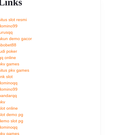
Links
situs slot resmi
domino99
jurusqq
akun demo gacor
sbobet88
judi poker
qq online
pkv games
situs pkv games
link slot
dominoqq
domino99
bandarqq
pkv
slot online
slot demo pg
demo slot pg
dominoqq
pkv games