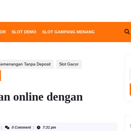
COR
SLOT DEMO
SLOT GAMPANG MENANG
 Kemenangan Tanpa Deposit
Slot Gacor
an online dengan
admin@arabianstime.com
|
0 Comment
|
7:31 pm