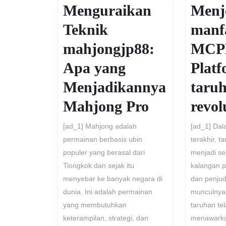
Menguraikan
Menj
Teknik
manf
mahjongjp88:
MCP
Apa yang
Plat
Menjadikannya
taru
Menguraik
Mahjong Pro
revol
Teknik
[ad_1] Mahjong adalah
[ad_1] Da
mahjongjp8
permainan berbasis ubin
terakhir, t
populer yang berasal dari
menjadi se
Apa
Tiongkok dan sejak itu
kalangan 
yang
menyebar ke banyak negara di
dan penjud
Menjadika
dunia. Ini adalah permainan
munculnya 
yang membutuhkan
taruhan te
Mahjong
keterampilan, strategi, dan
menawarka