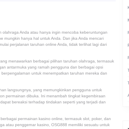
n olahraga Anda atau hanya ingin mencoba keberuntungan
e mungkin hanya hal untuk Anda. Dan jika Anda mencari
i perjalanan taruhan online Anda, tidak terlihat lagi dari
yang menawarkan berbagai pilihan taruhan olahraga, termasuk
Dengan antarmuka yang ramah pengguna dan berbagai opsi
 berpengalaman untuk menempatkan taruhan mereka dan
aruhan langsungnya, yang memungkinkan pengguna untuk
on permainan dibuka. Ini menambah tingkat kegembiraan
pat bereaksi terhadap tindakan seperti yang terjadi dan
erbagai permainan kasino online, termasuk slot, poker, dan
raga atau penggemar kasino, OSG888 memiliki sesuatu untuk