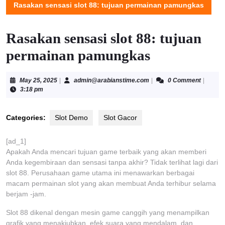
Rasakan sensasi slot 88: tujuan permainan pamungkas
Rasakan sensasi slot 88: tujuan
permainan pamungkas
May
admin@arabianstime.com
May 25, 2025
|
admin@arabianstime.com
|
0 Comment
|
25,
3:18 pm
2025
Categories:
Slot Demo
Slot Gacor
[ad_1]
Apakah Anda mencari tujuan game terbaik yang akan memberi
Anda kegembiraan dan sensasi tanpa akhir? Tidak terlihat lagi dari
slot 88. Perusahaan game utama ini menawarkan berbagai
macam permainan slot yang akan membuat Anda terhibur selama
berjam -jam.
Slot 88 dikenal dengan mesin game canggih yang menampilkan
grafik yang menakjubkan, efek suara yang mendalam, dan