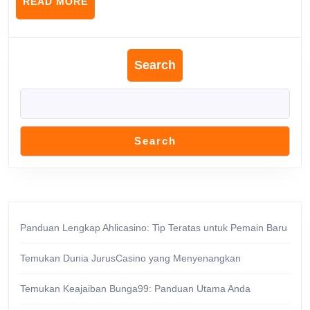
READ
READ MORE
MORE
Search
Search
Panduan Lengkap Ahlicasino: Tip Teratas untuk Pemain Baru
Temukan Dunia JurusCasino yang Menyenangkan
Temukan Keajaiban Bunga99: Panduan Utama Anda