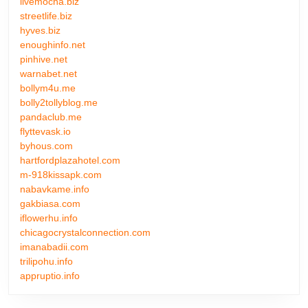
livemocha.biz
streetlife.biz
hyves.biz
enoughinfo.net
pinhive.net
warnabet.net
bollym4u.me
bolly2tollyblog.me
pandaclub.me
flyttevask.io
byhous.com
hartfordplazahotel.com
m-918kissapk.com
nabavkame.info
gakbiasa.com
iflowerhu.info
chicagocrystalconnection.com
imanabadii.com
trilipohu.info
appruptio.info