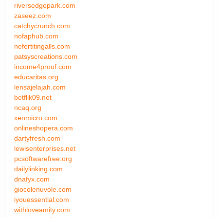
riversedgepark.com
zaseez.com
catchycrunch.com
nofaphub.com
nefertitingalls.com
patsyscreations.com
income4proof.com
educaritas.org
lensajelajah.com
betflik09.net
ncaq.org
xenmicro.com
onlineshopera.com
dartyfresh.com
lewisenterprises.net
pcsoftwarefree.org
dailylinking.com
dnafyx.com
giocolenuvole.com
iyouessential.com
withloveamity.com