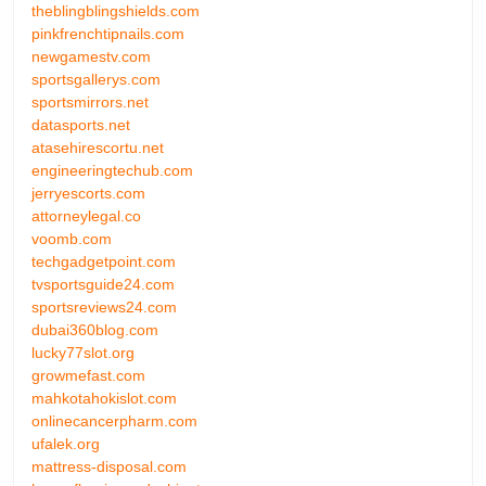
theblingblingshields.com
pinkfrenchtipnails.com
newgamestv.com
sportsgallerys.com
sportsmirrors.net
datasports.net
atasehirescortu.net
engineeringtechub.com
jerryescorts.com
attorneylegal.co
voomb.com
techgadgetpoint.com
tvsportsguide24.com
sportsreviews24.com
dubai360blog.com
lucky77slot.org
growmefast.com
mahkotahokislot.com
onlinecancerpharm.com
ufalek.org
mattress-disposal.com