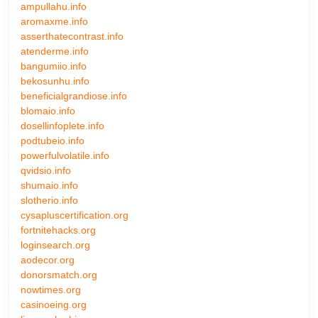
ampullahu.info
aromaxme.info
asserthatecontrast.info
atenderme.info
bangumiio.info
bekosunhu.info
beneficialgrandiose.info
blomaio.info
dosellinfoplete.info
podtubeio.info
powerfulvolatile.info
qvidsio.info
shumaio.info
slotherio.info
cysapluscertification.org
fortnitehacks.org
loginsearch.org
aodecor.org
donorsmatch.org
nowtimes.org
casinoeing.org