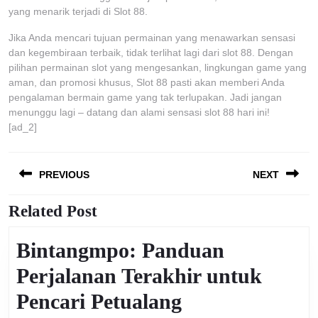
yang menarik terjadi di Slot 88.
Jika Anda mencari tujuan permainan yang menawarkan sensasi
dan kegembiraan terbaik, tidak terlihat lagi dari slot 88. Dengan
pilihan permainan slot yang mengesankan, lingkungan game yang
aman, dan promosi khusus, Slot 88 pasti akan memberi Anda
pengalaman bermain game yang tak terlupakan. Jadi jangan
menunggu lagi – datang dan alami sensasi slot 88 hari ini!
[ad_2]
Post
PREVIOUS
NEXT
navigation
Related Post
Previous
Next
post:
post:
Bintangmpo: Panduan
Perjalanan Terakhir untuk
Bintangmpo:
Pencari Petualang