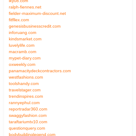
lky08.com
ralph-fiennes.net
fielder-maximum-discount.net
fitfllex.com
genesisbusinesscredit.com
inforuang.com
kindsmarket.com
luvelylife.com
macramb.com
mypet-diary.com
oxweekly.com
panamacitydeckcontractors.com
westfashions.com
toolshandy.com
travelstager.com
trendinspires.com
rannyephul.com
reportradar360.com
swaggyfashion.com
taraftariumtv10.com
questionquery.com
bodybuildinglegend.com