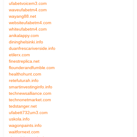
ufabetvoicem3.com
waveufabetm4.com
wayang88.net
websiteufabetm4.com
whiteufabetm4.com
anikalappy.com
dininghelsinki.info
duanfrescariverside.info
etilerx.com
finestreplica.net
flounderandfumble.com
healthohunt.com
retefuturah.info
smartinvestinginfo.info
technewsalliance.com
technonetmarket.com
tedstanger.net
ufabett732um3.com
uskola.info
wagonpaints.info
waitfornext.com