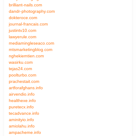
brilliant-nails.com
dandr-photography.com
dokteroce.com
journal-francais.com
justintv10.com
lawyerule.com
mediamingleseaco.com
mtsmarketingblog.com
nghekiemtien.com
wasirku.com
tejas24.com
poolturbo.com
prachestait.com
artforafghans.info
airvendio.info
healthexe.info
puretecx.info
tecadvance.info
aminityio.info
amiolahu.info
ampacheme.info