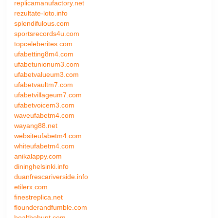
replicamanufactory.net
rezultate-loto.info
splendifulous.com
sportsrecords4u.com
topceleberites.com
ufabetting8m4.com
ufabetunionum3.com
ufabetvalueum3.com
ufabetvaultm7.com
ufabetvillageum7.com
ufabetvoicem3.com
waveufabetm4.com
wayang88.net
websiteufabetm4.com
whiteufabetm4.com
anikalappy.com
dininghelsinki.info
duanfrescariverside.info
etilerx.com
finestreplica.net
flounderandfumble.com
healthohunt.com