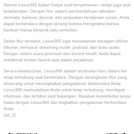
Namun Lexus365 bukan hanya soal kenyamanan—tetapi juga soal
keselamatan. Dengan fitur seperti pemberitahuan tabrakan
otomatis, bantuan darurat, dan pelacakan kendaraan curian, Anda
dapat berkendara dengan tenang karena mengetahui bahwa
bantuan hanya berjarak satu sentuhan.
Selain fitur tersebut, Lexus365 juga menawarkan beragam pilihan
hiburan, termasuk streaming musik, podcast, dan buku audio.
Dengan sistem suara premium dan kontrol intuitif, Anda dapat
menikmati konten favorit saat dalam perjalanan.
Secara keseluruhan, Lexus365 adalah terobosan baru dalam hal
tetap terhubung saat berkendara. Dengan serangkaian fitur yang
dirancang untuk meningkatkan pengalaman berkendara Anda,
Lexus365 memudahkan Anda untuk tetap terhubung, mendapat
informasi, dan terhibur saat bepergian. Rasakan konektivitas tanpa
batas dengan Lexus365 dan tingkatkan pengalaman berkendara
Anda.
[ad_2]
Post