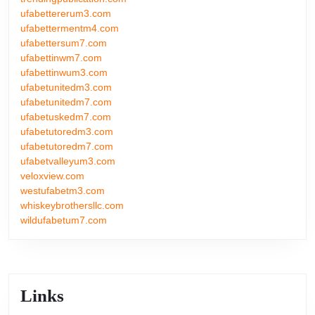
ufabettererum3.com
ufabettermentm4.com
ufabettersum7.com
ufabettinwm7.com
ufabettinwum3.com
ufabetunitedm3.com
ufabetunitedm7.com
ufabetuskedm7.com
ufabetutoredm3.com
ufabetutoredm7.com
ufabetvalleyum3.com
veloxview.com
westufabetm3.com
whiskeybrothersllc.com
wildufabetum7.com
Links