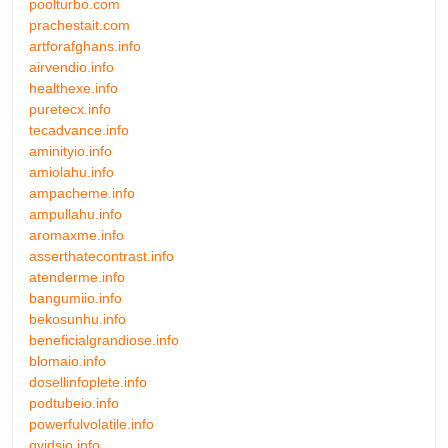
poolturbo.com
prachestait.com
artforafghans.info
airvendio.info
healthexe.info
puretecx.info
tecadvance.info
aminityio.info
amiolahu.info
ampacheme.info
ampullahu.info
aromaxme.info
asserthatecontrast.info
atenderme.info
bangumiio.info
bekosunhu.info
beneficialgrandiose.info
blomaio.info
dosellinfoplete.info
podtubeio.info
powerfulvolatile.info
qvidsio.info