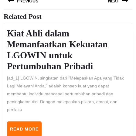
PREVIOUS
NEXT
navigation
Related Post
Previous
Next
post:
post:
Kiat Ahli dalam
Memanfaatkan Kekuatan
LGOWIN untuk
Kiat
Pertumbuhan Pribadi
Ahli
[ad_1] LGOWIN, singkatan dari “Melepaskan Apa yang Tidak
dalam
Lagi Melayani Anda,” adalah konsep kuat yang dapat
membantu individu mencapai pertumbuhan pribadi dan
Memanfaa
peningkatan diri. Dengan melepaskan pikiran, emosi, dan
Kekuatan
perilaku
LGOWIN
READ
untuk
READ MORE
MORE