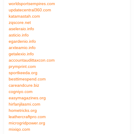
worldsportsempires.com
updatecentral360.com
katamastah.com
zqscore.net
aseleraio.info
asticio.info
egardenio.info
arxteamio.info
getalexio.info
accountaudittaxcon.com
prymprint.com
sportkeeda.org
besttimespend.com
careandcure.biz
cogniyo.com
easymagazines.org
hirfanjilasmi.com
hometricks.org
leathercraftpro.com
microgridpower.org
mixiqo.com