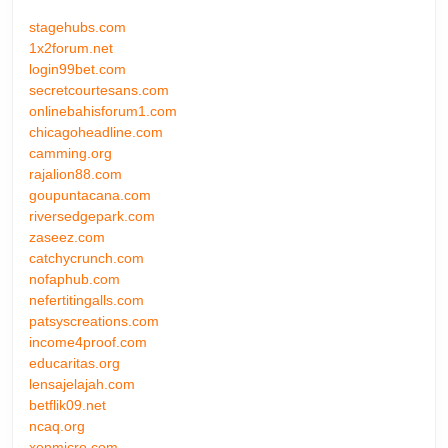
stagehubs.com
1x2forum.net
login99bet.com
secretcourtesans.com
onlinebahisforum1.com
chicagoheadline.com
camming.org
rajalion88.com
goupuntacana.com
riversedgepark.com
zaseez.com
catchycrunch.com
nofaphub.com
nefertitingalls.com
patsyscreations.com
income4proof.com
educaritas.org
lensajelajah.com
betflik09.net
ncaq.org
xenmicro.com