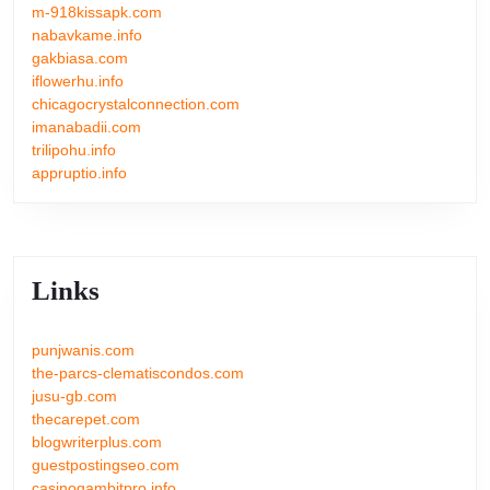
m-918kissapk.com
nabavkame.info
gakbiasa.com
iflowerhu.info
chicagocrystalconnection.com
imanabadii.com
trilipohu.info
appruptio.info
Links
punjwanis.com
the-parcs-clematiscondos.com
jusu-gb.com
thecarepet.com
blogwriterplus.com
guestpostingseo.com
casinogambitpro.info