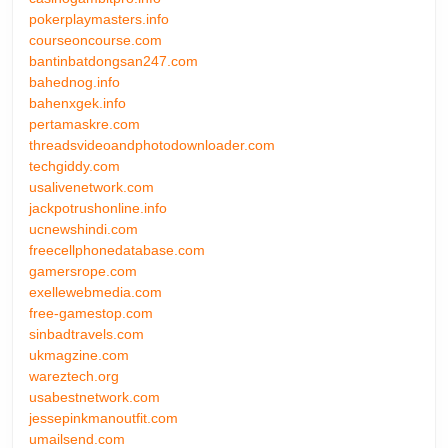
pokerplaymasters.info
courseoncourse.com
bantinbatdongsan247.com
bahednog.info
bahenxgek.info
pertamaskre.com
threadsvideoandphotodownloader.com
techgiddy.com
usalivenetwork.com
jackpotrushonline.info
ucnewshindi.com
freecellphonedatabase.com
gamersrope.com
exellewebmedia.com
free-gamestop.com
sinbadtravels.com
ukmagzine.com
wareztech.org
usabestnetwork.com
jessepinkmanoutfit.com
umailsend.com