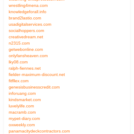
wrestling4mena.com
knowledgeforall.info
brand2lastio.com
usadigitalservices.com
socialhoppers.com
creativedream.net
n2315.com
getwebonline.com
onlyfansheaven.com
lky08.com
ralph-fiennes.net
fielder-maximum-discount.net
fitfllex.com
genesisbusinesscredit.com
inforuang.com
kindsmarket.com
luvelylife.com
macramb.com
mypet-diary.com
oxweekly.com
panamacitydeckcontractors.com