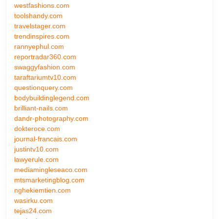
westfashions.com
toolshandy.com
travelstager.com
trendinspires.com
rannyephul.com
reportradar360.com
swaggyfashion.com
taraftariumtv10.com
questionquery.com
bodybuildinglegend.com
brilliant-nails.com
dandr-photography.com
dokteroce.com
journal-francais.com
justintv10.com
lawyerule.com
mediamingleseaco.com
mtsmarketingblog.com
nghekiemtien.com
wasirku.com
tejas24.com