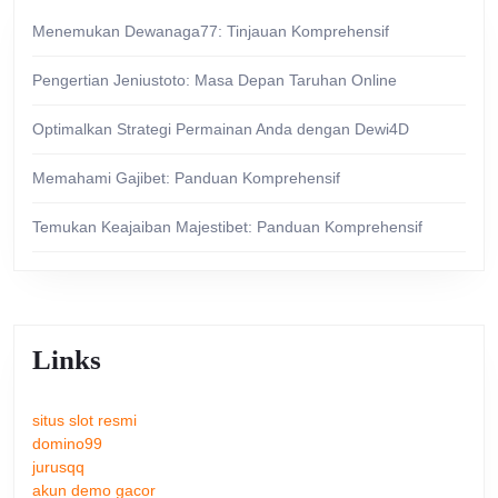
Menemukan Dewanaga77: Tinjauan Komprehensif
Pengertian Jeniustoto: Masa Depan Taruhan Online
Optimalkan Strategi Permainan Anda dengan Dewi4D
Memahami Gajibet: Panduan Komprehensif
Temukan Keajaiban Majestibet: Panduan Komprehensif
Links
situs slot resmi
domino99
jurusqq
akun demo gacor