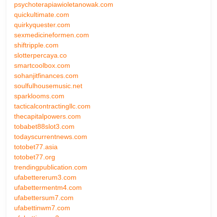
psychoterapiawioletanowak.com
quickultimate.com
quirkyquester.com
sexmedicineformen.com
shiftripple.com
slotterpercaya.co
smartcoolbox.com
sohanjitfinances.com
soulfulhousemusic.net
sparklooms.com
tacticalcontractingllc.com
thecapitalpowers.com
tobabet88slot3.com
todayscurrentnews.com
totobet77.asia
totobet77.org
trendingpublication.com
ufabettererum3.com
ufabettermentm4.com
ufabettersum7.com
ufabettinwm7.com