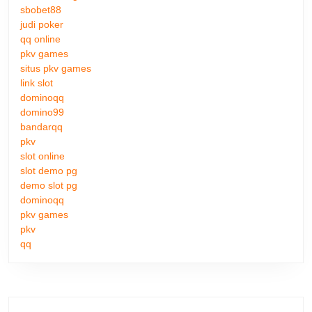
sbobet88
judi poker
qq online
pkv games
situs pkv games
link slot
dominoqq
domino99
bandarqq
pkv
slot online
slot demo pg
demo slot pg
dominoqq
pkv games
pkv
qq