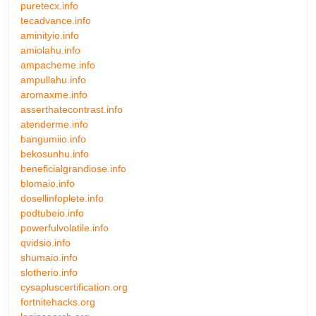
puretecx.info
tecadvance.info
aminityio.info
amiolahu.info
ampacheme.info
ampullahu.info
aromaxme.info
asserthatecontrast.info
atenderme.info
bangumiio.info
bekosunhu.info
beneficialgrandiose.info
blomaio.info
dosellinfoplete.info
podtubeio.info
powerfulvolatile.info
qvidsio.info
shumaio.info
slotherio.info
cysapluscertification.org
fortnitehacks.org