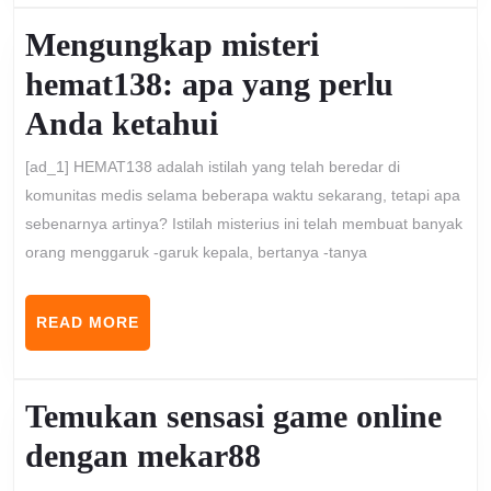
Onli
Mengungkap misteri
hemat138: apa yang perlu
Mengungkap
Anda ketahui
misteri
[ad_1] HEMAT138 adalah istilah yang telah beredar di
hemat138:
komunitas medis selama beberapa waktu sekarang, tetapi apa
sebenarnya artinya? Istilah misterius ini telah membuat banyak
apa
orang menggaruk -garuk kepala, bertanya -tanya
yang
perlu
READ
READ MORE
MORE
Anda
ketahui
Temukan sensasi game online
Temukan
dengan mekar88