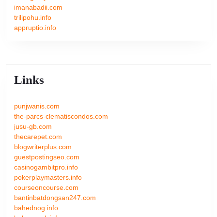
imanabadii.com
trilipohu.info
appruptio.info
Links
punjwanis.com
the-parcs-clematiscondos.com
jusu-gb.com
thecarepet.com
blogwriterplus.com
guestpostingseo.com
casinogambitpro.info
pokerplaymasters.info
courseoncourse.com
bantinbatdongsan247.com
bahednog.info