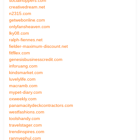
socialhoppers.com
creativedream.net
n2315.com
getwebonline.com
onlyfansheaven.com
lky08.com
ralph-fiennes.net
fielder-maximum-discount.net
fitfllex.com
genesisbusinesscredit.com
inforuang.com
kindsmarket.com
luvelylife.com
macramb.com
mypet-diary.com
oxweekly.com
panamacitydeckcontractors.com
westfashions.com
toolshandy.com
travelstager.com
trendinspires.com
rannyephul.com