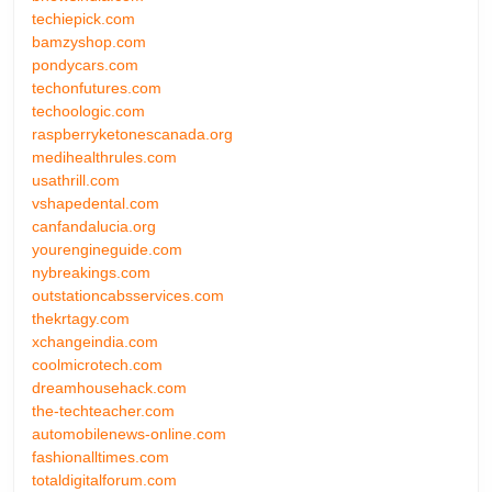
techiepick.com
bamzyshop.com
pondycars.com
techonfutures.com
techoologic.com
raspberryketonescanada.org
medihealthrules.com
usathrill.com
vshapedental.com
canfandalucia.org
yourengineguide.com
nybreakings.com
outstationcabsservices.com
thekrtagy.com
xchangeindia.com
coolmicrotech.com
dreamhousehack.com
the-techteacher.com
automobilenews-online.com
fashionalltimes.com
totaldigitalforum.com