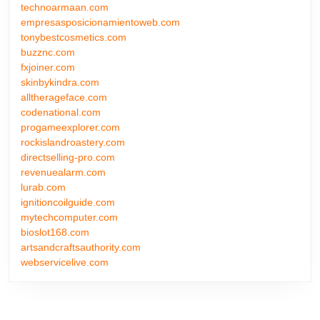
technoarmaan.com
empresasposicionamientoweb.com
tonybestcosmetics.com
buzznc.com
fxjoiner.com
skinbykindra.com
alltherageface.com
codenational.com
progameexplorer.com
rockislandroastery.com
directselling-pro.com
revenuealarm.com
lurab.com
ignitioncoilguide.com
mytechcomputer.com
bioslot168.com
artsandcraftsauthority.com
webservicelive.com