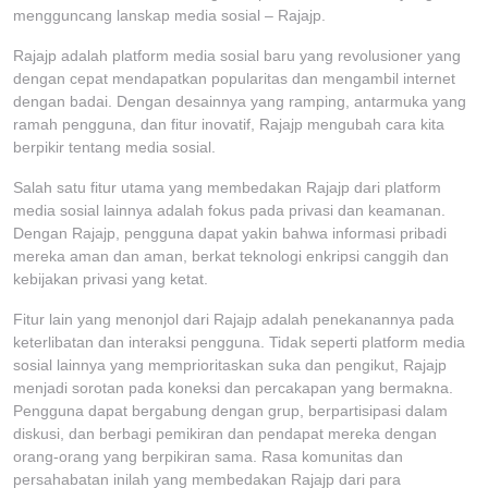
mengguncang lanskap media sosial – Rajajp.
Rajajp adalah platform media sosial baru yang revolusioner yang
dengan cepat mendapatkan popularitas dan mengambil internet
dengan badai. Dengan desainnya yang ramping, antarmuka yang
ramah pengguna, dan fitur inovatif, Rajajp mengubah cara kita
berpikir tentang media sosial.
Salah satu fitur utama yang membedakan Rajajp dari platform
media sosial lainnya adalah fokus pada privasi dan keamanan.
Dengan Rajajp, pengguna dapat yakin bahwa informasi pribadi
mereka aman dan aman, berkat teknologi enkripsi canggih dan
kebijakan privasi yang ketat.
Fitur lain yang menonjol dari Rajajp adalah penekanannya pada
keterlibatan dan interaksi pengguna. Tidak seperti platform media
sosial lainnya yang memprioritaskan suka dan pengikut, Rajajp
menjadi sorotan pada koneksi dan percakapan yang bermakna.
Pengguna dapat bergabung dengan grup, berpartisipasi dalam
diskusi, dan berbagi pemikiran dan pendapat mereka dengan
orang-orang yang berpikiran sama. Rasa komunitas dan
persahabatan inilah yang membedakan Rajajp dari para