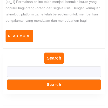
sensasi
[ad_1] Permainan online telah menjadi bentuk hiburan yang
game
populer bagi orang -orang dari segala usia. Dengan kemajuan
teknologi, platform game telah berevolusi untuk memberikan
online
pengalaman yang mendalam dan mendebarkan bagi
dengan
mekar88
READ
READ MORE
MORE
Search
Search