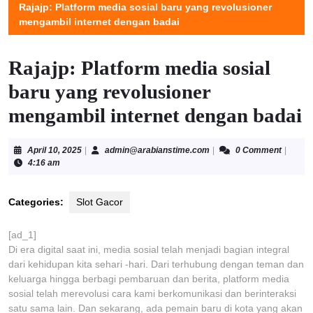
Rajajp: Platform media sosial baru yang revolusioner
mengambil internet dengan badai
Rajajp: Platform media sosial
baru yang revolusioner
mengambil internet dengan badai
April
admin@arabianstime.co
April 10, 2025
|
admin@arabianstime.com
|
0 Comment
|
10,
4:16 am
2025
Categories:
Slot Gacor
[ad_1]
Di era digital saat ini, media sosial telah menjadi bagian integral
dari kehidupan kita sehari -hari. Dari terhubung dengan teman dan
keluarga hingga berbagi pembaruan dan berita, platform media
sosial telah merevolusi cara kami berkomunikasi dan berinteraksi
satu sama lain. Dan sekarang, ada pemain baru di kota yang akan