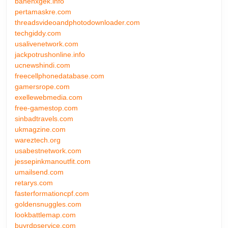
bahenxgek.info
pertamaskre.com
threadsvideoandphotodownloader.com
techgiddy.com
usalivenetwork.com
jackpotrushonline.info
ucnewshindi.com
freecellphonedatabase.com
gamersrope.com
exellewebmedia.com
free-gamestop.com
sinbadtravels.com
ukmagzine.com
wareztech.org
usabestnetwork.com
jessepinkmanoutfit.com
umailsend.com
retarys.com
fasterformationcpf.com
goldensnuggles.com
lookbattlemap.com
buyrdpservice.com