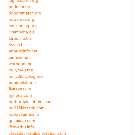
loginsearch.org
aodecor.org
donorsmatch.org
nowtimes.org
casinoeing.org
livemocha.biz
streetlife.biz
hyves.biz
enoughinfo.net
pinhive.net
warnabet.net
bollym4u.me
bolly2tollyblog.me
pandaclub.me
flyttevask.io
byhous.com
hartfordplazahotel.com
m-918kissapk.com
nabavkame.info
gakbiasa.com
iflowerhu.info
chicagocrystalconnection.com