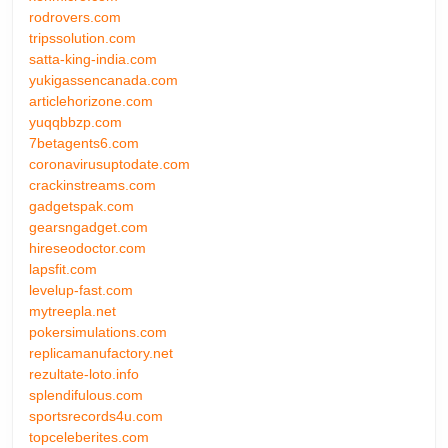
rodrovers.com
tripssolution.com
satta-king-india.com
yukigassencanada.com
articlehorizone.com
yuqqbbzp.com
7betagents6.com
coronavirusuptodate.com
crackinstreams.com
gadgetspak.com
gearsngadget.com
hireseodoctor.com
lapsfit.com
levelup-fast.com
mytreepla.net
pokersimulations.com
replicamanufactory.net
rezultate-loto.info
splendifulous.com
sportsrecords4u.com
topceleberites.com