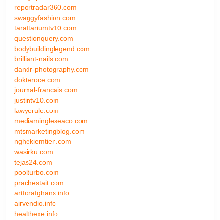
reportradar360.com
swaggyfashion.com
taraftariumtv10.com
questionquery.com
bodybuildinglegend.com
brilliant-nails.com
dandr-photography.com
dokteroce.com
journal-francais.com
justintv10.com
lawyerule.com
mediamingleseaco.com
mtsmarketingblog.com
nghekiemtien.com
wasirku.com
tejas24.com
poolturbo.com
prachestait.com
artforafghans.info
airvendio.info
healthexe.info