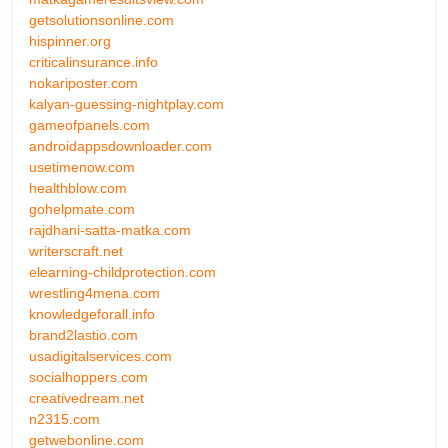
getsolutionsonline.com
hispinner.org
criticalinsurance.info
nokariposter.com
kalyan-guessing-nightplay.com
gameofpanels.com
androidappsdownloader.com
usetimenow.com
healthblow.com
gohelpmate.com
rajdhani-satta-matka.com
writerscraft.net
elearning-childprotection.com
wrestling4mena.com
knowledgeforall.info
brand2lastio.com
usadigitalservices.com
socialhoppers.com
creativedream.net
n2315.com
getwebonline.com