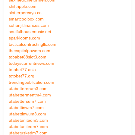
shiftripple.com
slotterpercaya.co
smartcoolbox.com
sohanjitfinances.com
soulfulhousemusic.net
sparklooms.com
tacticalcontractingllc.com
thecapitalpowers.com
tobabet88slot3.com
todayscurrentnews.com
totobet77.asia
totobet77.org
trendingpublication.com
ufabettererum3.com
ufabettermentm4.com
ufabettersum7.com
ufabettinwm7.com
ufabettinwum3.com
ufabetunitedm3.com
ufabetunitedm7.com
ufabetuskedm7.com