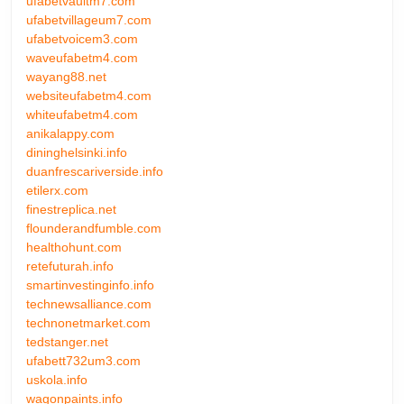
ufabetvaultm7.com
ufabetvillageum7.com
ufabetvoicem3.com
waveufabetm4.com
wayang88.net
websiteufabetm4.com
whiteufabetm4.com
anikalappy.com
dininghelsinki.info
duanfrescariverside.info
etilerx.com
finestreplica.net
flounderandfumble.com
healthohunt.com
retefuturah.info
smartinvestinginfo.info
technewsalliance.com
technonetmarket.com
tedstanger.net
ufabett732um3.com
uskola.info
wagonpaints.info