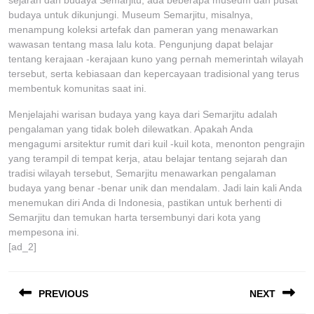
sejarah dan budaya Semarjitu, ada beberapa museum dan pusat
budaya untuk dikunjungi. Museum Semarjitu, misalnya,
menampung koleksi artefak dan pameran yang menawarkan
wawasan tentang masa lalu kota. Pengunjung dapat belajar
tentang kerajaan -kerajaan kuno yang pernah memerintah wilayah
tersebut, serta kebiasaan dan kepercayaan tradisional yang terus
membentuk komunitas saat ini.
Menjelajahi warisan budaya yang kaya dari Semarjitu adalah
pengalaman yang tidak boleh dilewatkan. Apakah Anda
mengagumi arsitektur rumit dari kuil -kuil kota, menonton pengrajin
yang terampil di tempat kerja, atau belajar tentang sejarah dan
tradisi wilayah tersebut, Semarjitu menawarkan pengalaman
budaya yang benar -benar unik dan mendalam. Jadi lain kali Anda
menemukan diri Anda di Indonesia, pastikan untuk berhenti di
Semarjitu dan temukan harta tersembunyi dari kota yang
mempesona ini.
[ad_2]
Post
PREVIOUS
NEXT
navigation