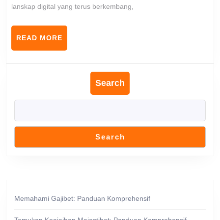
untuk
lanskap digital yang terus berkembang,
Sukses
di
READ
READ MORE
MORE
Dunia
Digital
Search
Search
Memahami Gajibet: Panduan Komprehensif
Temukan Keajaiban Majestibet: Panduan Komprehensif