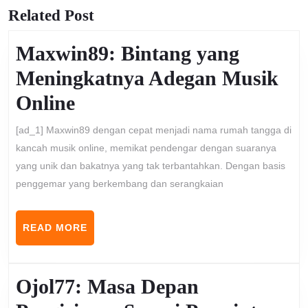
Related Post
Previous
Next
post:
post:
Maxwin89: Bintang yang
Meningkatnya Adegan Musik
Maxwin89:
Online
Bintang
[ad_1] Maxwin89 dengan cepat menjadi nama rumah tangga di
yang
kancah musik online, memikat pendengar dengan suaranya
yang unik dan bakatnya yang tak terbantahkan. Dengan basis
Meningkatnya
penggemar yang berkembang dan serangkaian
Adegan
Musik
READ
READ MORE
MORE
Online
Ojol77: Masa Depan