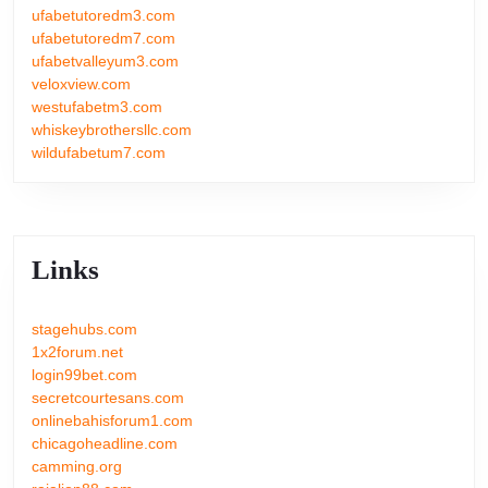
ufabetutoredm3.com
ufabetutoredm7.com
ufabetvalleyum3.com
veloxview.com
westufabetm3.com
whiskeybrothersllc.com
wildufabetum7.com
Links
stagehubs.com
1x2forum.net
login99bet.com
secretcourtesans.com
onlinebahisforum1.com
chicagoheadline.com
camming.org