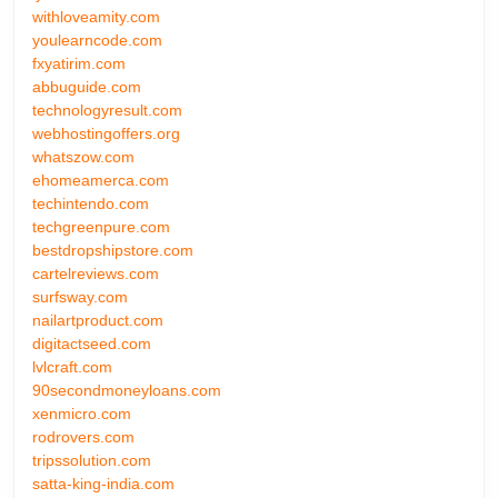
withloveamity.com
youlearncode.com
fxyatirim.com
abbuguide.com
technologyresult.com
webhostingoffers.org
whatszow.com
ehomeamerca.com
techintendo.com
techgreenpure.com
bestdropshipstore.com
cartelreviews.com
surfsway.com
nailartproduct.com
digitactseed.com
lvlcraft.com
90secondmoneyloans.com
xenmicro.com
rodrovers.com
tripssolution.com
satta-king-india.com