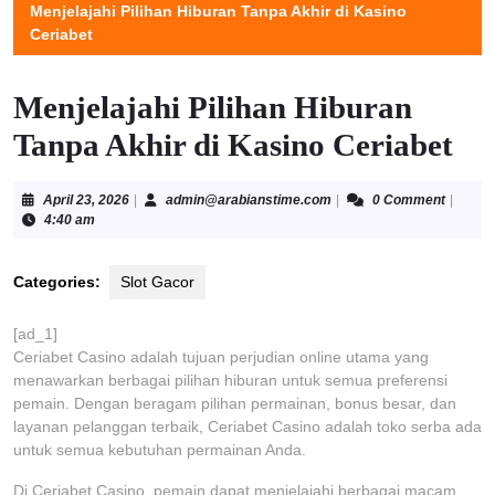
Menjelajahi Pilihan Hiburan Tanpa Akhir di Kasino
Ceriabet
Menjelajahi Pilihan Hiburan
Tanpa Akhir di Kasino Ceriabet
April
admin@arabianstime.co
April 23, 2026
|
admin@arabianstime.com
|
0 Comment
|
23,
4:40 am
2026
Categories:
Slot Gacor
[ad_1]
Ceriabet Casino adalah tujuan perjudian online utama yang
menawarkan berbagai pilihan hiburan untuk semua preferensi
pemain. Dengan beragam pilihan permainan, bonus besar, dan
layanan pelanggan terbaik, Ceriabet Casino adalah toko serba ada
untuk semua kebutuhan permainan Anda.
Di Ceriabet Casino, pemain dapat menjelajahi berbagai macam