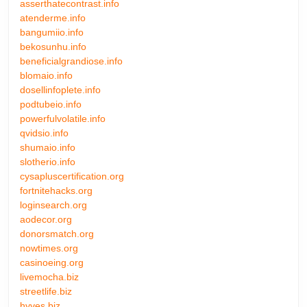
asserthatecontrast.info
atenderme.info
bangumiio.info
bekosunhu.info
beneficialgrandiose.info
blomaio.info
dosellinfoplete.info
podtubeio.info
powerfulvolatile.info
qvidsio.info
shumaio.info
slotherio.info
cysapluscertification.org
fortnitehacks.org
loginsearch.org
aodecor.org
donorsmatch.org
nowtimes.org
casinoeing.org
livemocha.biz
streetlife.biz
hyves.biz