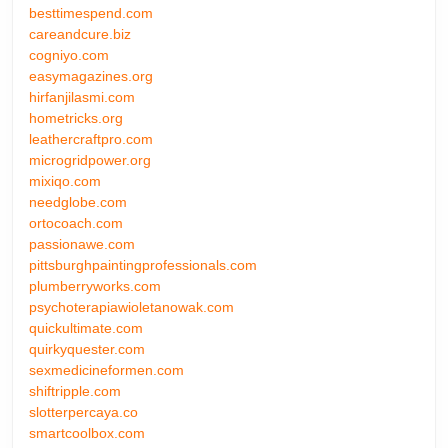
besttimespend.com
careandcure.biz
cogniyo.com
easymagazines.org
hirfanjilasmi.com
hometricks.org
leathercraftpro.com
microgridpower.org
mixiqo.com
needglobe.com
ortocoach.com
passionawe.com
pittsburghpaintingprofessionals.com
plumberryworks.com
psychoterapiawioletanowak.com
quickultimate.com
quirkyquester.com
sexmedicineformen.com
shiftripple.com
slotterpercaya.co
smartcoolbox.com