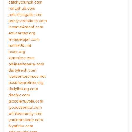
catchycrunch.com
nofaphub.com
nefertitingalls.com
patsyscreations.com
income4proof.com
educaritas.org
lensajelajah.com
betflik09.net
ncaq.org
xenmicro.com
onlineshopera.com
dartyfresh.com
lewisenterprises.net
pcsoftwarefree.org
dailylinking.com
dnafyx.com
giocolenuvole.com
iyouessential.com
withloveamity.com
youlearncode.com
fxyatirim.com
abbuguide.com