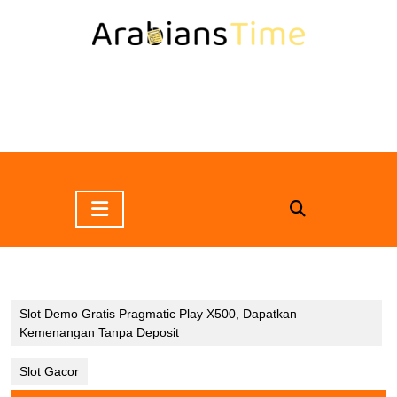
Skip
to
content
Skip
to
content
Open
Button
Slot Demo Gratis Pragmatic Play X500, Dapatkan
Kemenangan Tanpa Deposit
Slot Gacor