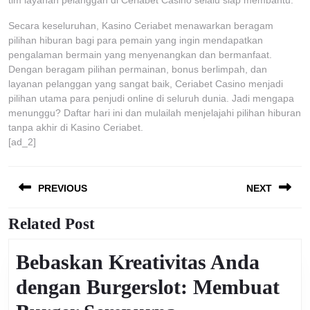
tim layanan pelanggan di Ceriabet Casino selalu siap membantu.
Secara keseluruhan, Kasino Ceriabet menawarkan beragam
pilihan hiburan bagi para pemain yang ingin mendapatkan
pengalaman bermain yang menyenangkan dan bermanfaat.
Dengan beragam pilihan permainan, bonus berlimpah, dan
layanan pelanggan yang sangat baik, Ceriabet Casino menjadi
pilihan utama para penjudi online di seluruh dunia. Jadi mengapa
menunggu? Daftar hari ini dan mulailah menjelajahi pilihan hiburan
tanpa akhir di Kasino Ceriabet.
[ad_2]
Post
PREVIOUS
NEXT
navigation
Related Post
Previous
Next
post:
post:
Bebaskan Kreativitas Anda
dengan Burgerslot: Membuat