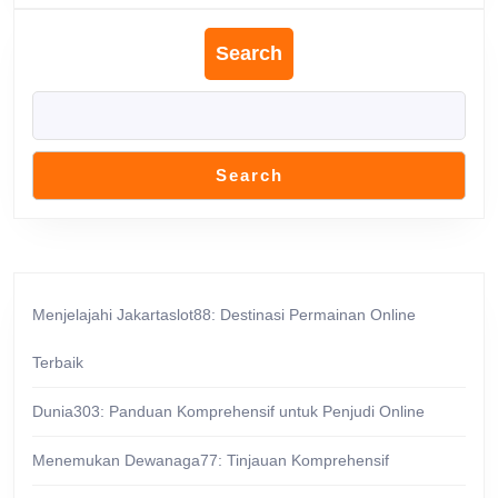
Search
Search
Menjelajahi Jakartaslot88: Destinasi Permainan Online
Terbaik
Dunia303: Panduan Komprehensif untuk Penjudi Online
Menemukan Dewanaga77: Tinjauan Komprehensif