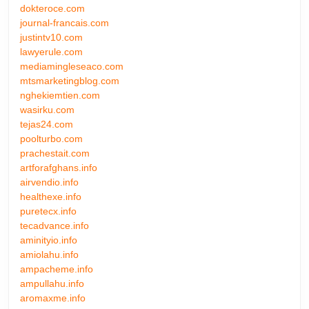
dokteroce.com
journal-francais.com
justintv10.com
lawyerule.com
mediamingleseaco.com
mtsmarketingblog.com
nghekiemtien.com
wasirku.com
tejas24.com
poolturbo.com
prachestait.com
artforafghans.info
airvendio.info
healthexe.info
puretecx.info
tecadvance.info
aminityio.info
amiolahu.info
ampacheme.info
ampullahu.info
aromaxme.info