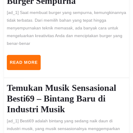
Bebaskan
Burger Sempurna
Kreativitas
[ad_1] Saat membuat burger yang sempurna, kemungkinannya
Anda
tidak terbatas. Dari memilih bahan yang tepat hingga
menyempurnakan teknik memasak, ada banyak cara untuk
dengan
mengeluarkan kreativitas Anda dan menciptakan burger yang
Burgerslot:
benar-benar
Membuat
READ
Burger
READ MORE
MORE
Sempurna
Temukan Musik Sensasional
Besti69 – Bintang Baru di
Temukan
Industri Musik
Musik
[ad_1] Besti69 adalah bintang yang sedang naik daun di
Sensasional
industri musik, yang musik sensasionalnya menggemparkan