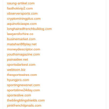
saung-artikel.com
fasthokivip2.com
observersports.com
cryptominingplus.com
aquinoticiaspe.com
longhairedfrenchbulldog.com
lawyersforhire.co
businemarket.com
matahari88play.net
moneydescriptor.com
youthsmagazine.com
painaidee.net
sportsdarkest.com
webtoon.biz
thesportswires.com
hyungpro.com
sportingnewsnet.com
sportstime24day.com
sporteslive.com
theblingblingshields.com
pinkfrenchtipnails.com