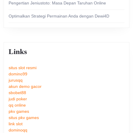
Pengertian Jeniustoto: Masa Depan Taruhan Online
Optimalkan Strategi Permainan Anda dengan Dewi4D
Links
situs slot resmi
domino99
jurusqq
akun demo gacor
sbobet88
judi poker
qq online
pkv games
situs pkv games
link slot
dominoqq