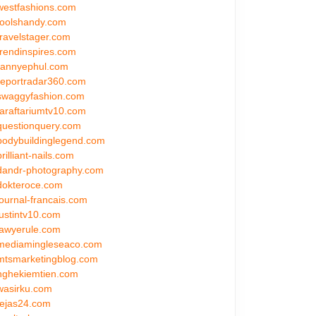
westfashions.com
toolshandy.com
travelstager.com
trendinspires.com
rannyephul.com
reportradar360.com
swaggyfashion.com
taraftariumtv10.com
questionquery.com
bodybuildinglegend.com
brilliant-nails.com
dandr-photography.com
dokteroce.com
journal-francais.com
justintv10.com
lawyerule.com
mediamingleseaco.com
mtsmarketingblog.com
nghekiemtien.com
wasirku.com
tejas24.com