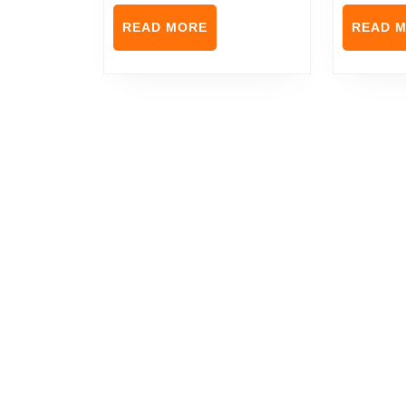
mana
READ
READ MORE
READ 
MORE