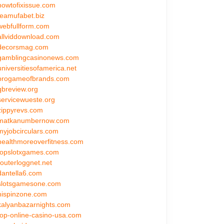
howtofixissue.com
teamufabet.biz
webfullform.com
allviddownload.com
decorsmag.com
gamblingcasinonews.com
universitiesofamerica.net
progameofbrands.com
qbreview.org
servicewueste.org
zippyrevs.com
matkanumbernow.com
myjobcirculars.com
healthmoreoverfitness.com
topslotxgames.com
routerloggnet.net
dantella6.com
slotsgamesone.com
hispinzone.com
kalyanbazarnights.com
top-online-casino-usa.com