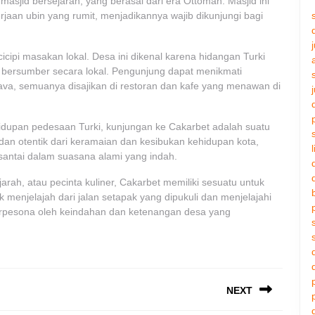
 masjid bersejarah, yang berasal dari era Ottoman. Masjid ini
aan ubin yang rumit, menjadikannya wajib dikunjungi bagi
cipi masakan lokal. Desa ini dikenal karena hidangan Turki
 bersumber secara lokal. Pengunjung dapat menikmati
lava, semuanya disajikan di restoran dan kafe yang menawan di
hidupan pedesaan Turki, kunjungan ke Cakarbet adalah suatu
dan otentik dari keramaian dan kesibukan kehidupan kota,
antai dalam suasana alami yang indah.
ah, atau pecinta kuliner, Cakarbet memiliki sesuatu untuk
menjelajah dari jalan setapak yang dipukuli dan menjelajahi
 terpesona oleh keindahan dan ketenangan desa yang
NEXT