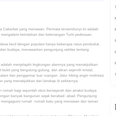
desa Cakarbet yang menawan. Permata tersembunyi ini adalah
in mengalami keindahan dan ketenangan Turki pedesaan.
ah desa kecil dengan populasi hanya beberapa ratus penduduk.
ah dan budaya, menawarkan pengunjung sekilas tentang
 adalah menjelajahi lingkungan alamnya yang menakjubkan.
it-bukit yang bergulung-gulung, dan aliran sejernih kristal,
alam dan penggemar luar ruangan. Jalur hiking angin melintasi
ang menakjubkan dari lanskap di sekitarnya.
 rumah bagi sejumlah situs bersejarah dan atraksi budaya.
ki, dengan banyak bangunan sejak berabad -abad. Pengunjung
pit, mengagumi rumah -rumah batu yang menawan dan taman