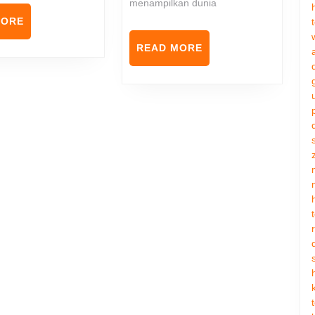
menampilkan dunia
2077
READ
MORE
MORE
READ
READ MORE
MORE