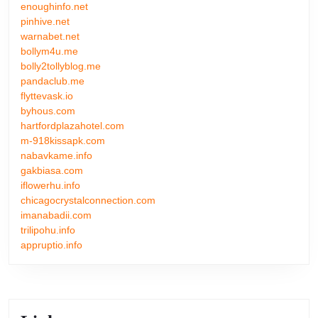
enoughinfo.net
pinhive.net
warnabet.net
bollym4u.me
bolly2tollyblog.me
pandaclub.me
flyttevask.io
byhous.com
hartfordplazahotel.com
m-918kissapk.com
nabavkame.info
gakbiasa.com
iflowerhu.info
chicagocrystalconnection.com
imanabadii.com
trilipohu.info
appruptio.info