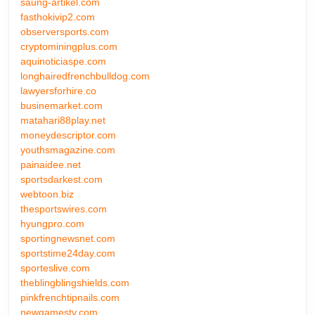
saung-artikel.com
fasthokivip2.com
observersports.com
cryptominingplus.com
aquinoticiaspe.com
longhairedfrenchbulldog.com
lawyersforhire.co
businemarket.com
matahari88play.net
moneydescriptor.com
youthsmagazine.com
painaidee.net
sportsdarkest.com
webtoon.biz
thesportswires.com
hyungpro.com
sportingnewsnet.com
sportstime24day.com
sporteslive.com
theblingblingshields.com
pinkfrenchtipnails.com
newgamestv.com