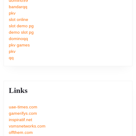
domino99
bandarqq
pkv
slot online
slot demo pg
demo slot pg
dominoqq
pkv games
pkv
qq
Links
uae-times.com
gamerifys.com
inspiratif.net
vsmsnetworks.com
offthem.com