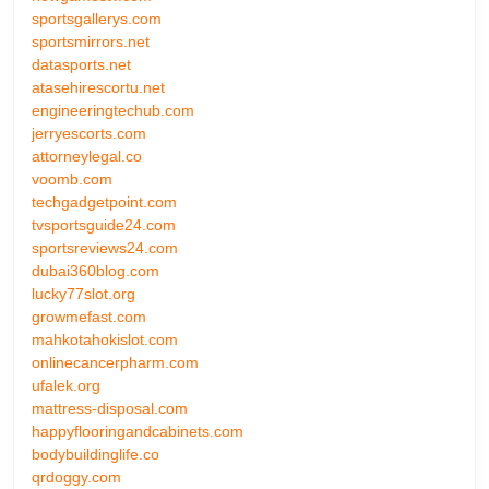
sportsgallerys.com
sportsmirrors.net
datasports.net
atasehirescortu.net
engineeringtechub.com
jerryescorts.com
attorneylegal.co
voomb.com
techgadgetpoint.com
tvsportsguide24.com
sportsreviews24.com
dubai360blog.com
lucky77slot.org
growmefast.com
mahkotahokislot.com
onlinecancerpharm.com
ufalek.org
mattress-disposal.com
happyflooringandcabinets.com
bodybuildinglife.co
qrdoggy.com