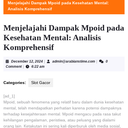
Menjelajahi Dampak Mpoid pada Kesehatan Mental:
Analisis Komprehensif
Menjelajahi Dampak Mpoid pada
Kesehatan Mental: Analisis
Komprehensif
December
admin@arabiansti
December 12, 2024
|
admin@arabianstime.com
|
0
12,
Comment
|
6:22 am
2024
Categories:
Slot Gacor
[ad_1]
Mpoid, sebuah fenomena yang relatif baru dalam dunia kesehatan
mental, telah mendapatkan perhatian karena potensi dampaknya
terhadap kesejahteraan mental. Mpoid mengacu pada rasa takut
kehilangan pengalaman, peristiwa, atau peluang yang dialami
orang lain. Ketakutan ini sering kali diperburuk oleh media sosial,