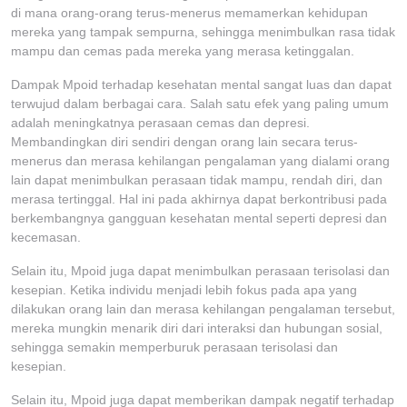
di mana orang-orang terus-menerus memamerkan kehidupan
mereka yang tampak sempurna, sehingga menimbulkan rasa tidak
mampu dan cemas pada mereka yang merasa ketinggalan.
Dampak Mpoid terhadap kesehatan mental sangat luas dan dapat
terwujud dalam berbagai cara. Salah satu efek yang paling umum
adalah meningkatnya perasaan cemas dan depresi.
Membandingkan diri sendiri dengan orang lain secara terus-
menerus dan merasa kehilangan pengalaman yang dialami orang
lain dapat menimbulkan perasaan tidak mampu, rendah diri, dan
merasa tertinggal. Hal ini pada akhirnya dapat berkontribusi pada
berkembangnya gangguan kesehatan mental seperti depresi dan
kecemasan.
Selain itu, Mpoid juga dapat menimbulkan perasaan terisolasi dan
kesepian. Ketika individu menjadi lebih fokus pada apa yang
dilakukan orang lain dan merasa kehilangan pengalaman tersebut,
mereka mungkin menarik diri dari interaksi dan hubungan sosial,
sehingga semakin memperburuk perasaan terisolasi dan
kesepian.
Selain itu, Mpoid juga dapat memberikan dampak negatif terhadap