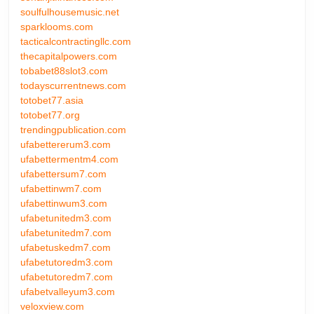
soulfulhousemusic.net
sparklooms.com
tacticalcontractingllc.com
thecapitalpowers.com
tobabet88slot3.com
todayscurrentnews.com
totobet77.asia
totobet77.org
trendingpublication.com
ufabettererum3.com
ufabettermentm4.com
ufabettersum7.com
ufabettinwm7.com
ufabettinwum3.com
ufabetunitedm3.com
ufabetunitedm7.com
ufabetuskedm7.com
ufabetutoredm3.com
ufabetutoredm7.com
ufabetvalleyum3.com
veloxview.com