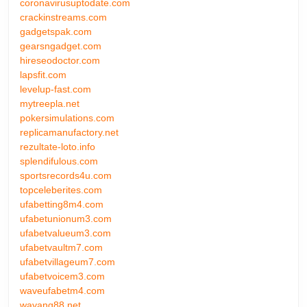
coronavirusuptodate.com
crackinstreams.com
gadgetspak.com
gearsngadget.com
hireseodoctor.com
lapsfit.com
levelup-fast.com
mytreepla.net
pokersimulations.com
replicamanufactory.net
rezultate-loto.info
splendifulous.com
sportsrecords4u.com
topceleberites.com
ufabetting8m4.com
ufabetunionum3.com
ufabetvalueum3.com
ufabetvaultm7.com
ufabetvillageum7.com
ufabetvoicem3.com
waveufabetm4.com
wayang88.net