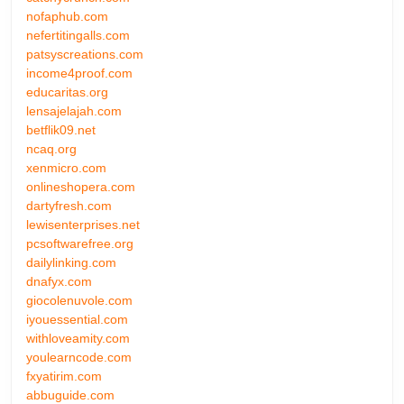
nofaphub.com
nefertitingalls.com
patsyscreations.com
income4proof.com
educaritas.org
lensajelajah.com
betflik09.net
ncaq.org
xenmicro.com
onlineshopera.com
dartyfresh.com
lewisenterprises.net
pcsoftwarefree.org
dailylinking.com
dnafyx.com
giocolenuvole.com
iyouessential.com
withloveamity.com
youlearncode.com
fxyatirim.com
abbuguide.com