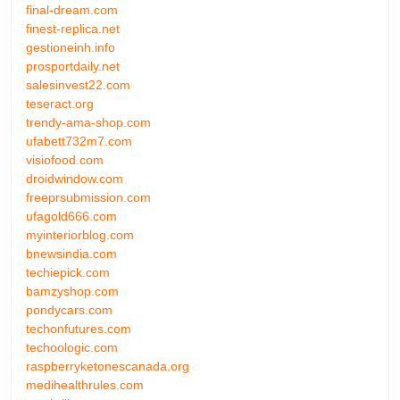
final-dream.com
finest-replica.net
gestioneinh.info
prosportdaily.net
salesinvest22.com
teseract.org
trendy-ama-shop.com
ufabett732m7.com
visiofood.com
droidwindow.com
freeprsubmission.com
ufagold666.com
myinteriorblog.com
bnewsindia.com
techiepick.com
bamzyshop.com
pondycars.com
techonfutures.com
techoologic.com
raspberryketonescanada.org
medihealthrules.com