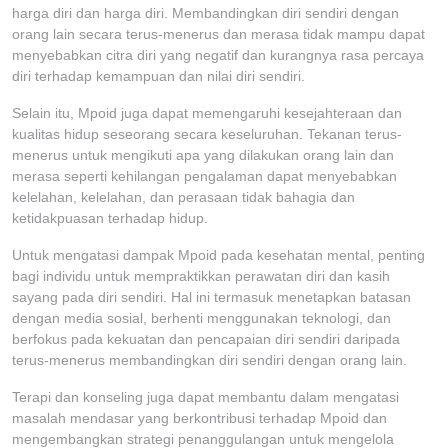
harga diri dan harga diri. Membandingkan diri sendiri dengan
orang lain secara terus-menerus dan merasa tidak mampu dapat
menyebabkan citra diri yang negatif dan kurangnya rasa percaya
diri terhadap kemampuan dan nilai diri sendiri.
Selain itu, Mpoid juga dapat memengaruhi kesejahteraan dan
kualitas hidup seseorang secara keseluruhan. Tekanan terus-
menerus untuk mengikuti apa yang dilakukan orang lain dan
merasa seperti kehilangan pengalaman dapat menyebabkan
kelelahan, kelelahan, dan perasaan tidak bahagia dan
ketidakpuasan terhadap hidup.
Untuk mengatasi dampak Mpoid pada kesehatan mental, penting
bagi individu untuk mempraktikkan perawatan diri dan kasih
sayang pada diri sendiri. Hal ini termasuk menetapkan batasan
dengan media sosial, berhenti menggunakan teknologi, dan
berfokus pada kekuatan dan pencapaian diri sendiri daripada
terus-menerus membandingkan diri sendiri dengan orang lain.
Terapi dan konseling juga dapat membantu dalam mengatasi
masalah mendasar yang berkontribusi terhadap Mpoid dan
mengembangkan strategi penanggulangan untuk mengelola