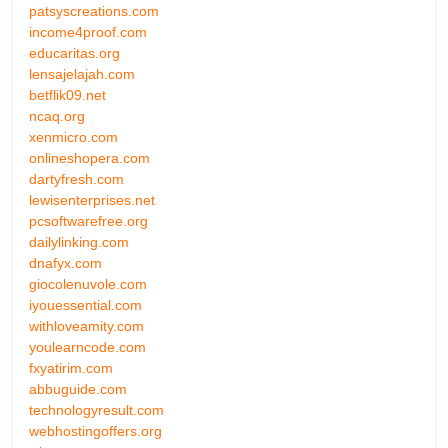
patsyscreations.com
income4proof.com
educaritas.org
lensajelajah.com
betflik09.net
ncaq.org
xenmicro.com
onlineshopera.com
dartyfresh.com
lewisenterprises.net
pcsoftwarefree.org
dailylinking.com
dnafyx.com
giocolenuvole.com
iyouessential.com
withloveamity.com
youlearncode.com
fxyatirim.com
abbuguide.com
technologyresult.com
webhostingoffers.org