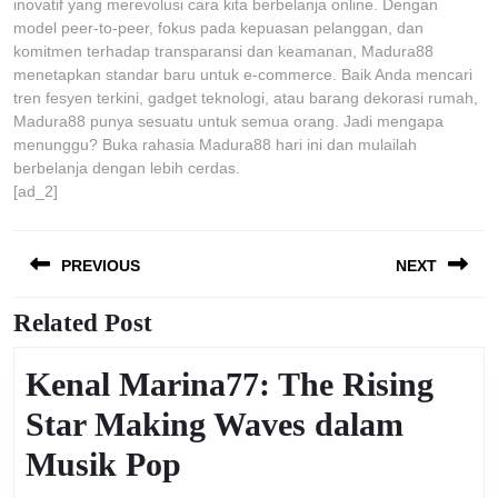
inovatif yang merevolusi cara kita berbelanja online. Dengan
model peer-to-peer, fokus pada kepuasan pelanggan, dan
komitmen terhadap transparansi dan keamanan, Madura88
menetapkan standar baru untuk e-commerce. Baik Anda mencari
tren fesyen terkini, gadget teknologi, atau barang dekorasi rumah,
Madura88 punya sesuatu untuk semua orang. Jadi mengapa
menunggu? Buka rahasia Madura88 hari ini dan mulailah
berbelanja dengan lebih cerdas.
[ad_2]
Post
PREVIOUS
NEXT
navigation
Related Post
Previous
Next
post:
post:
Kenal Marina77: The Rising
Star Making Waves dalam
Kenal
Musik Pop