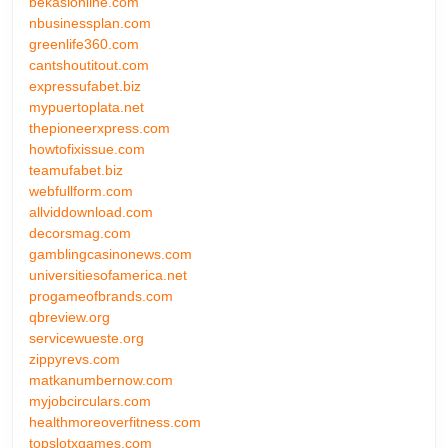
bekasionline.com
nbusinessplan.com
greenlife360.com
cantshoutitout.com
expressufabet.biz
mypuertoplata.net
thepioneerxpress.com
howtofixissue.com
teamufabet.biz
webfullform.com
allviddownload.com
decorsmag.com
gamblingcasinonews.com
universitiesofamerica.net
progameofbrands.com
qbreview.org
servicewueste.org
zippyrevs.com
matkanumbernow.com
myjobcirculars.com
healthmoreoverfitness.com
topslotxgames.com