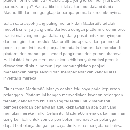
platform online lainnya? Rahasia apa yang tersembunyi di balik
permukaannya? Pada artikel ini, kita akan mendalami dunia
Madura88 dan mengungkap beberapa permata tersembunyinya.
Salah satu aspek yang paling menarik dari Madura88 adalah
model bisnisnya yang unik. Berbeda dengan platform e-commerce
tradisional yang mengandalkan gudang pusat untuk menyimpan
dan mengirimkan produk, Madura88 beroperasi dengan model
peer-to-peer. Ini berarti penjual mendaftarkan produk mereka di
platform dan menangani sendiri pengiriman dan pemenuhannya.
Hal ini tidak hanya memungkinkan lebih banyak variasi produk
ditawarkan di situs, namun juga memungkinkan penjual
menetapkan harga sendiri dan mempertahankan kendali atas
inventaris mereka.
Fitur utama Madura88 lainnya adalah fokusnya pada kepuasan
pelanggan. Platform ini bangga menyediakan layanan pelanggan
terbaik, dengan tim khusus yang tersedia untuk membantu
pembeli dengan pertanyaan atau kekhawatiran apa pun yang
mungkin mereka miliki. Selain itu, Madura88 menawarkan jaminan
uang kembali untuk semua pembelian, memastikan pelanggan
dapat berbelanja dengan percaya diri karena mengetahui bahwa