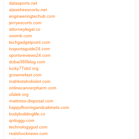
datasports.net
atasehirescortu.net
engineeringtechub.com
jerryescorts.com
attorneylegal.co
voomb.com
techgadgetpoint.com
tvsportsguide24.com
sportsreviews24.com
dubai360blog.com
lucky77slot.org
growmefast.com
mahkotahokislot.com
onlinecancerpharm.com
ufalek.org
mattress-disposal.com
happyflooringandcabinets.com
bodybuildinglife.co
qrdoggy.com
technologygud.com
realshocknews.com