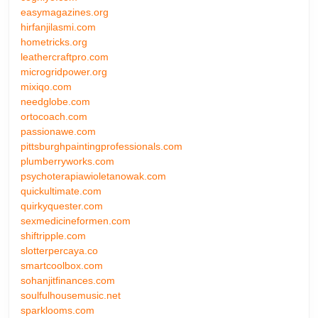
easymagazines.org
hirfanjilasmi.com
hometricks.org
leathercraftpro.com
microgridpower.org
mixiqo.com
needglobe.com
ortocoach.com
passionawe.com
pittsburghpaintingprofessionals.com
plumberryworks.com
psychoterapiawioletanowak.com
quickultimate.com
quirkyquester.com
sexmedicineformen.com
shiftripple.com
slotterpercaya.co
smartcoolbox.com
sohanjitfinances.com
soulfulhousemusic.net
sparklooms.com