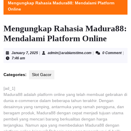
Mengungkap Rahasia Madura88: Mendalami Platform
Online
Mengungkap Rahasia Madura88:
Mendalami Platform Online
January
admin@arabianstime.
January 7, 2025
|
admin@arabianstime.com
|
0 Comment
|
7,
7:46 am
2025
Categories:
Slot Gacor
[ad_1]
Madura88 adalah platform online yang telah membuat gebrakan di
dunia e-commerce dalam beberapa tahun terakhir. Dengan
desainnya yang ramping, antarmuka yang ramah pengguna, dan
beragam produk, Madura88 dengan cepat menjadi tujuan utama
pembeli yang mencari barang berkualitas dengan harga
terjangkau. Namun apa yang membedakan Madura88 dengan