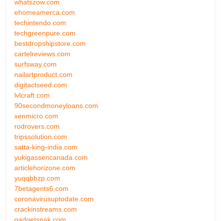
whatszow.com
ehomeamerca.com
techintendo.com
techgreenpure.com
bestdropshipstore.com
cartelreviews.com
surfsway.com
nailartproduct.com
digitactseed.com
lvlcraft.com
90secondmoneyloans.com
xenmicro.com
rodrovers.com
tripssolution.com
satta-king-india.com
yukigassencanada.com
articlehorizone.com
yuqqbbzp.com
7betagents6.com
coronavirusuptodate.com
crackinstreams.com
gadgetspak.com