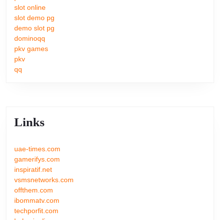
slot online
slot demo pg
demo slot pg
dominoqq
pkv games
pkv
qq
Links
uae-times.com
gamerifys.com
inspiratif.net
vsmsnetworks.com
offthem.com
ibommatv.com
techporfit.com