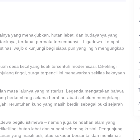
tainya yang menakjubkan, hutan lebat, dan budayanya yang
tariknya, terdapat permata tersembunyi – Ligadewa. Tempat
 destinasi wajib dikunjungi bagi siapa pun yang ingin mengungkap
ah desa kecil yang tidak tersentuh modernisasi. Dikelilingi
lang tinggi, surga terpencil ini menawarkan sekilas kekayaan
alah masa lalunya yang misterius. Legenda mengatakan bahwa
t yang berkembang selama berabad-abad sebelum menghilang
ajahi reruntuhan kuno yang masih berdiri sebagai bukti sejarah
ewa begitu istimewa – namun juga keindahan alam yang
dikelilingi hutan lebat dan sungai sebening kristal. Pengunjung
erairan yang masih asli, atau sekadar bersantai dan menikmati