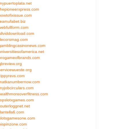
mypuertoplata.net
thepioneerxpress.com
kembang:
howtofixissue.com
teamufabet.biz
ata
webfullform.com
allviddownload.com
embunyi
decorsmag.com
gamblingcasinonews.com
universitiesofamerica.net
rta
progameofbrands.com
qbreview.org
tan
servicewueste.org
zippyrevs.com
matkanumbernow.com
myjobcirculars.com
healthmoreoverfitness.com
topslotxgames.com
routerloggnet.net
dantella6.com
slotsgamesone.com
hispinzone.com