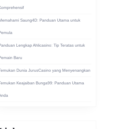
Komprehensif
Memahami Saung4D: Panduan Utama untuk
Pemula
Panduan Lengkap Ahlicasino: Tip Teratas untuk
Pemain Baru
Temukan Dunia JurusCasino yang Menyenangkan
Temukan Keajaiban Bunga99: Panduan Utama
Anda