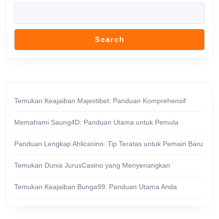
Search
Temukan Keajaiban Majestibet: Panduan Komprehensif
Memahami Saung4D: Panduan Utama untuk Pemula
Panduan Lengkap Ahlicasino: Tip Teratas untuk Pemain Baru
Temukan Dunia JurusCasino yang Menyenangkan
Temukan Keajaiban Bunga99: Panduan Utama Anda