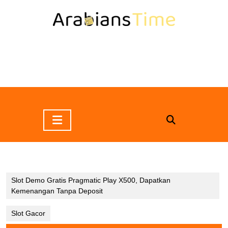
Skip
to
content
Skip
to
content
Open
Button
Slot Demo Gratis Pragmatic Play X500, Dapatkan
Kemenangan Tanpa Deposit
Slot Gacor