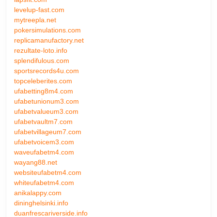
levelup-fast.com
mytreepla.net
pokersimulations.com
replicamanufactory.net
rezultate-loto.info
splendifulous.com
sportsrecords4u.com
topceleberites.com
ufabetting8m4.com
ufabetunionum3.com
ufabetvalueum3.com
ufabetvaultm7.com
ufabetvillageum7.com
ufabetvoicem3.com
waveufabetm4.com
wayang88.net
websiteufabetm4.com
whiteufabetm4.com
anikalappy.com
dininghelsinki.info
duanfrescariverside.info