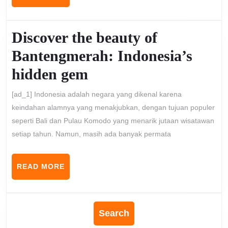
MORE
Discover the beauty of
Bantengmerah: Indonesia’s
Discover
hidden gem
the
[ad_1] Indonesia adalah negara yang dikenal karena
beauty
keindahan alamnya yang menakjubkan, dengan tujuan populer
seperti Bali dan Pulau Komodo yang menarik jutaan wisatawan
of
setiap tahun. Namun, masih ada banyak permata
Bantengmerah:
Indonesia’s
READ
READ MORE
MORE
hidden
gem
Search