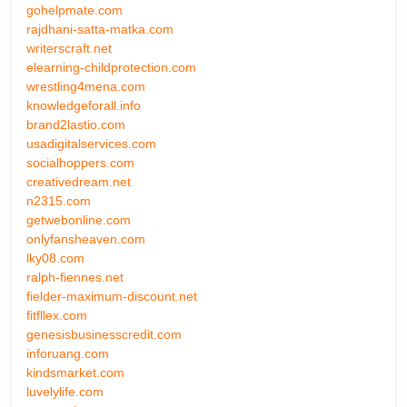
gohelpmate.com
rajdhani-satta-matka.com
writerscraft.net
elearning-childprotection.com
wrestling4mena.com
knowledgeforall.info
brand2lastio.com
usadigitalservices.com
socialhoppers.com
creativedream.net
n2315.com
getwebonline.com
onlyfansheaven.com
lky08.com
ralph-fiennes.net
fielder-maximum-discount.net
fitfllex.com
genesisbusinesscredit.com
inforuang.com
kindsmarket.com
luvelylife.com