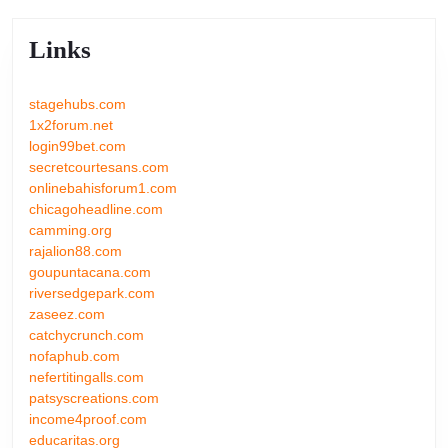
Links
stagehubs.com
1x2forum.net
login99bet.com
secretcourtesans.com
onlinebahisforum1.com
chicagoheadline.com
camming.org
rajalion88.com
goupuntacana.com
riversedgepark.com
zaseez.com
catchycrunch.com
nofaphub.com
nefertitingalls.com
patsyscreations.com
income4proof.com
educaritas.org