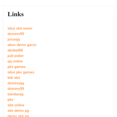
Links
situs slot resmi
domino99
jurusqq
akun demo gacor
sbobet88
judi poker
qq online
pkv games
situs pkv games
link slot
dominoqq
domino99
bandarqq
pkv
slot online
slot demo pg
demo slot pg