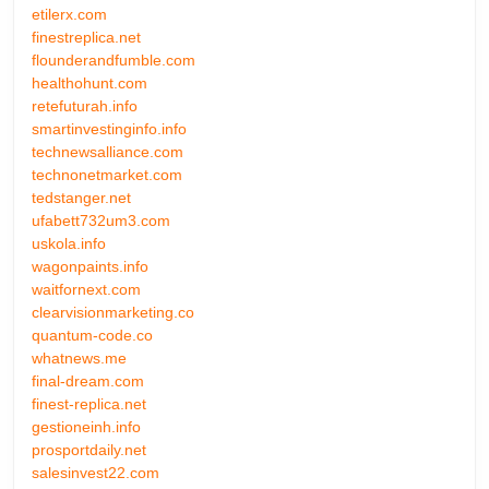
etilerx.com
finestreplica.net
flounderandfumble.com
healthohunt.com
retefuturah.info
smartinvestinginfo.info
technewsalliance.com
technonetmarket.com
tedstanger.net
ufabett732um3.com
uskola.info
wagonpaints.info
waitfornext.com
clearvisionmarketing.co
quantum-code.co
whatnews.me
final-dream.com
finest-replica.net
gestioneinh.info
prosportdaily.net
salesinvest22.com