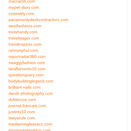
macramb.com
mypet-diary.com
oxweekly.com
panamacitydeckcontractors.com
westfashions.com
toolshandy.com
travelstager.com
trendinspires.com
rannyephul.com
reportradar360.com
swaggyfashion.com
taraftariumtv10.com
questionquery.com
bodybuildinglegend.com
brilliant-nails.com
dandr-photography.com
dokteroce.com
journal-francais.com
justintv10.com
lawyerule.com
mediamingleseaco.com
mtsmarketingblog.com