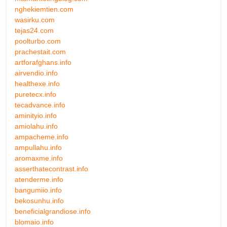
nghekiemtien.com
wasirku.com
tejas24.com
poolturbo.com
prachestait.com
artforafghans.info
airvendio.info
healthexe.info
puretecx.info
tecadvance.info
aminityio.info
amiolahu.info
ampacheme.info
ampullahu.info
aromaxme.info
asserthatecontrast.info
atenderme.info
bangumiio.info
bekosunhu.info
beneficialgrandiose.info
blomaio.info