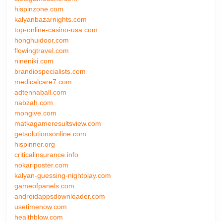
hispinzone.com
kalyanbazarnights.com
top-online-casino-usa.com
honghuidoor.com
flowingtravel.com
nineniki.com
brandiospecialists.com
medicalcare7.com
adtennaball.com
nabzah.com
mongive.com
matkagameresultsview.com
getsolutionsonline.com
hispinner.org
criticalinsurance.info
nokariposter.com
kalyan-guessing-nightplay.com
gameofpanels.com
androidappsdownloader.com
usetimenow.com
healthblow.com