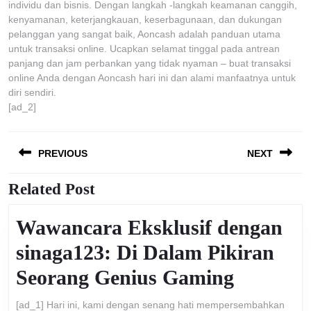
individu dan bisnis. Dengan langkah -langkah keamanan canggih,
kenyamanan, keterjangkauan, keserbagunaan, dan dukungan
pelanggan yang sangat baik, Aoncash adalah panduan utama
untuk transaksi online. Ucapkan selamat tinggal pada antrean
panjang dan jam perbankan yang tidak nyaman – buat transaksi
online Anda dengan Aoncash hari ini dan alami manfaatnya untuk
diri sendiri.
[ad_2]
Post
PREVIOUS
NEXT
navigation
Related Post
Previous
Next
post:
post:
Wawancara Eksklusif dengan
sinaga123: Di Dalam Pikiran
Wawanc
Seorang Genius Gaming
Eksklusi
[ad_1] Hari ini, kami dengan senang hati mempersembahkan