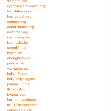
slotherio.info
cysapluscertification.org
fortnitehacks.org
loginsearch.org
aodecor.org
donorsmatch.org
nowtimes.org
casinoeing.org
livemocha.biz
streetlife.biz
hyves.biz
enoughinfo.net
pinhive.net
warnabet.net
bollym4u.me
bolly2tollyblog.me
pandaclub.me
flyttevask.io
byhous.com
hartfordplazahotel.com
m-918kissapk.com
nabavkame.info