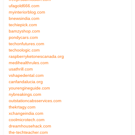
ufagold666.com
myinteriorblog.com
bnewsindia.com
techiepick.com
bamzyshop.com
pondycars.com
techonfutures.com
techoologic.com
raspberryketonescanada.org
medihealthrules.com
usathrill.com
vshapedental.com
canfandalucia.org
yourengineguide.com
nybreakings.com
outstationcabsservices.com
thekrtagy.com
xchangeindia.com
coolmicrotech.com
dreamhousehack.com
the-techteacher.com