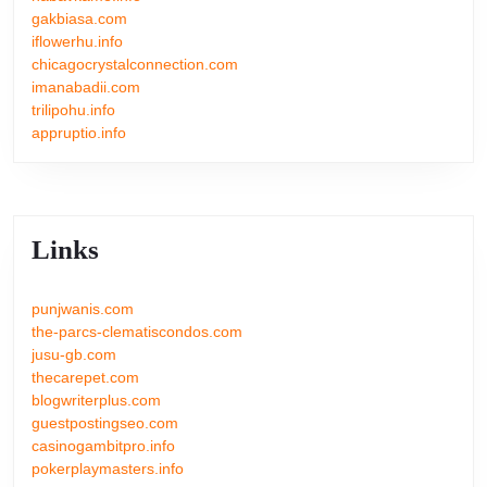
gakbiasa.com
iflowerhu.info
chicagocrystalconnection.com
imanabadii.com
trilipohu.info
appruptio.info
Links
punjwanis.com
the-parcs-clematiscondos.com
jusu-gb.com
thecarepet.com
blogwriterplus.com
guestpostingseo.com
casinogambitpro.info
pokerplaymasters.info