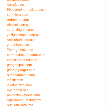
lvlcraft.com
90secondmoneyloans.com
xenmicro.com
rodrovers.com
tripssolution.com
satta-king-india.com
yukigassencanada.com
articlehorizone.com
yuqqbbzp.com
7betagents6.com
coronavirusuptodate.com
crackinstreams.com
gadgetspak.com
gearsngadget.com
hireseodoctor.com
lapsfit.com
levelup-fast.com
mytreepla.net
pokersimulations.com
replicamanufactory.net
rezultate-loto.info