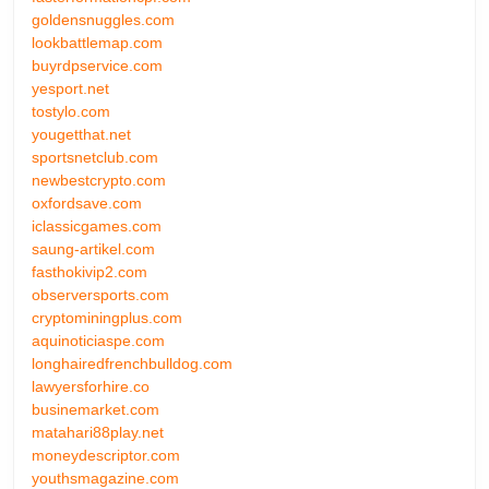
goldensnuggles.com
lookbattlemap.com
buyrdpservice.com
yesport.net
tostylo.com
yougetthat.net
sportsnetclub.com
newbestcrypto.com
oxfordsave.com
iclassicgames.com
saung-artikel.com
fasthokivip2.com
observersports.com
cryptominingplus.com
aquinoticiaspe.com
longhairedfrenchbulldog.com
lawyersforhire.co
businemarket.com
matahari88play.net
moneydescriptor.com
youthsmagazine.com