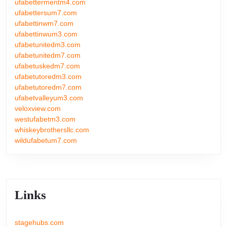
ufabettermentm4.com
ufabettersum7.com
ufabettinwm7.com
ufabettinwum3.com
ufabetunitedm3.com
ufabetunitedm7.com
ufabetuskedm7.com
ufabetutoredm3.com
ufabetutoredm7.com
ufabetvalleyum3.com
veloxview.com
westufabetm3.com
whiskeybrothersllc.com
wildufabetum7.com
Links
stagehubs.com