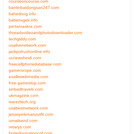
courseoncourse.com
bantinbatdongsan247.com
bahednog.info
bahenxgek.info
pertamaskre.com
threadsvideoandphotodownloader.com
techgiddy.com
usalivenetwork.com
jackpotrushonline.info
ucnewshindi.com
freecellphonedatabase.com
gamersrope.com
exellewebmedia.com
free-gamestop.com
sinbadtravels.com
ukmagzine.com
wareztech.org
usabestnetwork.com
jessepinkmanoutfit.com
umailsend.com
retarys.com
fasterformationcpf.com