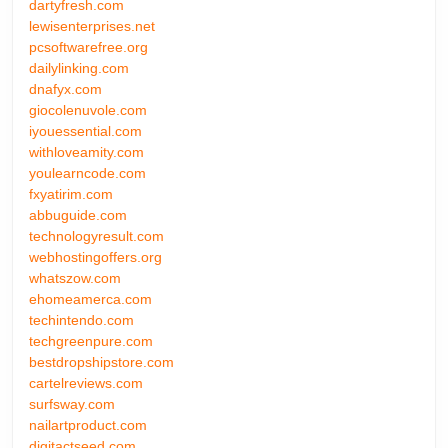
dartyfresh.com
lewisenterprises.net
pcsoftwarefree.org
dailylinking.com
dnafyx.com
giocolenuvole.com
iyouessential.com
withloveamity.com
youlearncode.com
fxyatirim.com
abbuguide.com
technologyresult.com
webhostingoffers.org
whatszow.com
ehomeamerca.com
techintendo.com
techgreenpure.com
bestdropshipstore.com
cartelreviews.com
surfsway.com
nailartproduct.com
digitactseed.com