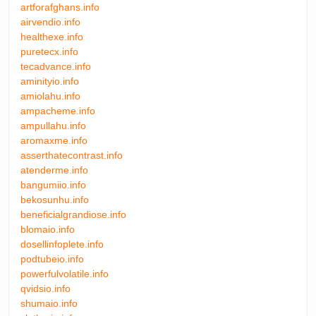
artforafghans.info
airvendio.info
healthexe.info
puretecx.info
tecadvance.info
aminityio.info
amiolahu.info
ampacheme.info
ampullahu.info
aromaxme.info
asserthatecontrast.info
atenderme.info
bangumiio.info
bekosunhu.info
beneficialgrandiose.info
blomaio.info
dosellinfoplete.info
podtubeio.info
powerfulvolatile.info
qvidsio.info
shumaio.info