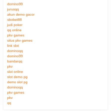
domino99
jurusqq
akun demo gacor
sbobet88
judi poker
qq online
pkv games
situs pkv games
link slot
dominoqq
domino99
bandarqq
pkv
slot online
slot demo pg
demo slot pg
dominoqq
pkv games
pkv
qq