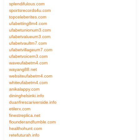
splendifulous.com
sportsrecords4u.com
topceleberites.com
ufabetting8m4.com
ufabetunionum3.com
ufabetvalueum3.com
ufabetvaultm7.com
ufabetvillageum7.com
ufabetvoicem3.com
waveufabetm4.com
wayang88.net
websiteufabetm4.com
whiteufabetm4.com
anikalappy.com
dininghelsinki.info
duanfrescariverside.info
etilerx.com
finestreplica.net
flounderandfumble.com
healthohunt.com
retefuturah.info