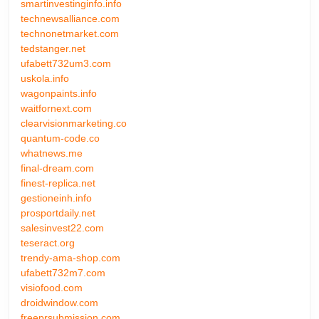
smartinvestinginfo.info
technewsalliance.com
technonetmarket.com
tedstanger.net
ufabett732um3.com
uskola.info
wagonpaints.info
waitfornext.com
clearvisionmarketing.co
quantum-code.co
whatnews.me
final-dream.com
finest-replica.net
gestioneinh.info
prosportdaily.net
salesinvest22.com
teseract.org
trendy-ama-shop.com
ufabett732m7.com
visiofood.com
droidwindow.com
freeprsubmission.com