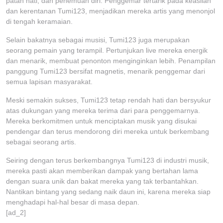
patah hati, dan penemuan diri. Penggemar tertarik pada keaslian
dan kerentanan Tumi123, menjadikan mereka artis yang menonjol
di tengah keramaian.
Selain bakatnya sebagai musisi, Tumi123 juga merupakan
seorang pemain yang terampil. Pertunjukan live mereka energik
dan menarik, membuat penonton menginginkan lebih. Penampilan
panggung Tumi123 bersifat magnetis, menarik penggemar dari
semua lapisan masyarakat.
Meski semakin sukses, Tumi123 tetap rendah hati dan bersyukur
atas dukungan yang mereka terima dari para penggemarnya.
Mereka berkomitmen untuk menciptakan musik yang disukai
pendengar dan terus mendorong diri mereka untuk berkembang
sebagai seorang artis.
Seiring dengan terus berkembangnya Tumi123 di industri musik,
mereka pasti akan memberikan dampak yang bertahan lama
dengan suara unik dan bakat mereka yang tak terbantahkan.
Nantikan bintang yang sedang naik daun ini, karena mereka siap
menghadapi hal-hal besar di masa depan.
[ad_2]