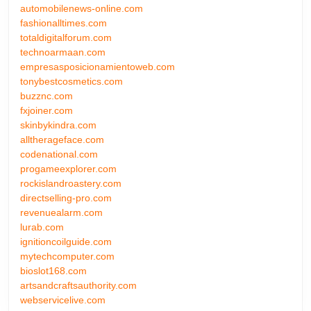
automobilenews-online.com
fashionalltimes.com
totaldigitalforum.com
technoarmaan.com
empresasposicionamientoweb.com
tonybestcosmetics.com
buzznc.com
fxjoiner.com
skinbykindra.com
alltherageface.com
codenational.com
progameexplorer.com
rockislandroastery.com
directselling-pro.com
revenuealarm.com
lurab.com
ignitioncoilguide.com
mytechcomputer.com
bioslot168.com
artsandcraftsauthority.com
webservicelive.com