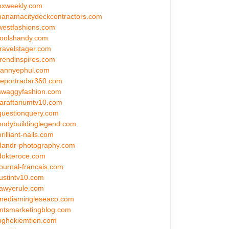
oxweekly.com
panamacitydeckcontractors.com
westfashions.com
toolshandy.com
travelstager.com
trendinspires.com
rannyephul.com
reportradar360.com
swaggyfashion.com
taraftariumtv10.com
questionquery.com
bodybuildinglegend.com
brilliant-nails.com
dandr-photography.com
dokteroce.com
journal-francais.com
justintv10.com
lawyerule.com
mediamingleseaco.com
mtsmarketingblog.com
nghekiemtien.com