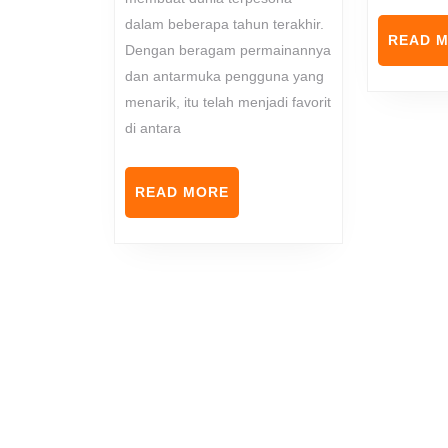
Pandangan
dalam beberapa tahun terakhir.
Dalam
READ 
Dengan beragam permainannya
di
dan antarmuka pengguna yang
menarik, itu telah menjadi favorit
Platform
di antara
Permainan
yang
READ
READ MORE
MORE
Populer