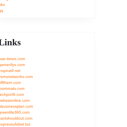
pkv
qq
Links
uae-times.com
gamerifys.com
inspiratif.net
vsmsnetworks.com
offthem.com
lajahi
ibommatv.com
techporfit.com
bekasionline.com
nbusinessplan.com
ame88
greenlife360.com
cantshoutitout.com
expressufabet.biz