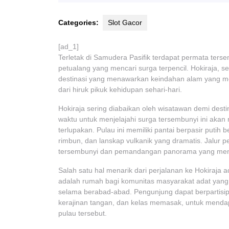
29,
2024
Categories:
Slot Gacor
[ad_1]
Terletak di Samudera Pasifik terdapat permata ter
petualang yang mencari surga terpencil. Hokiraja, se
destinasi yang menawarkan keindahan alam yang me
dari hiruk pikuk kehidupan sehari-hari.
Hokiraja sering diabaikan oleh wisatawan demi des
waktu untuk menjelajahi surga tersembunyi ini aka
terlupakan. Pulau ini memiliki pantai berpasir putih b
rimbun, dan lanskap vulkanik yang dramatis. Jalur pe
tersembunyi dan pemandangan panorama yang men
Salah satu hal menarik dari perjalanan ke Hokiraja 
adalah rumah bagi komunitas masyarakat adat yang d
selama berabad-abad. Pengunjung dapat berpartisipas
kerajinan tangan, dan kelas memasak, untuk mendap
pulau tersebut.