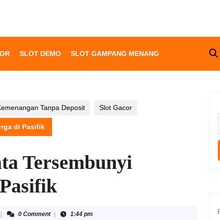
COR
SLOT DEMO
SLOT GAMPANG MENANG
 Kemenangan Tanpa Deposit
Slot Gacor
ga di Pasifik
a Tersembunyi
Pasifik
dmin@arabianstime.com
|
0 Comment
|
1:44 pm