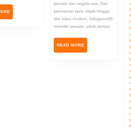
Menye
pemain dari segala usia. Dari
Tinja
permainan kartu klasik hingga
READ
MORE
MORE
slot video modern, Indogame88
Kompr
memiliki sesuatu untuk semua
READ
READ MORE
MORE