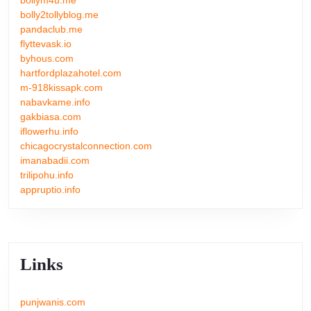
bolly2tollyblog.me
pandaclub.me
flyttevask.io
byhous.com
hartfordplazahotel.com
m-918kissapk.com
nabavkame.info
gakbiasa.com
iflowerhu.info
chicagocrystalconnection.com
imanabadii.com
trilipohu.info
appruptio.info
Links
punjwanis.com