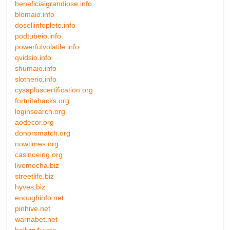
beneficialgrandiose.info
blomaio.info
dosellinfoplete.info
podtubeio.info
powerfulvolatile.info
qvidsio.info
shumaio.info
slotherio.info
cysapluscertification.org
fortnitehacks.org
loginsearch.org
aodecor.org
donorsmatch.org
nowtimes.org
casinoeing.org
livemocha.biz
streetlife.biz
hyves.biz
enoughinfo.net
pinhive.net
warnabet.net
bollym4u.me