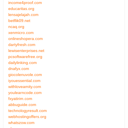
income4proof.com
educaritas.org
lensajelajah.com
betflik09.net
ncaq.org
xenmicro.com
onlineshopera.com
dartyfresh.com
lewisenterprises.net
pcsoftwarefree.org
dailylinking.com
dnafyx.com
giocolenuvole.com
iyouessential.com
withloveamity.com
youlearncode.com
fxyatirim.com
abbuguide.com
technologyresult.com
webhostingoffers.org
whatszow.com