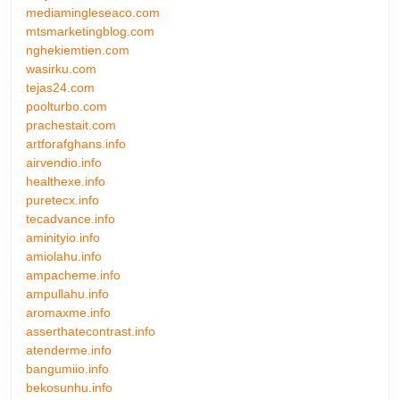
mediamingleseaco.com
mtsmarketingblog.com
nghekiemtien.com
wasirku.com
tejas24.com
poolturbo.com
prachestait.com
artforafghans.info
airvendio.info
healthexe.info
puretecx.info
tecadvance.info
aminityio.info
amiolahu.info
ampacheme.info
ampullahu.info
aromaxme.info
asserthatecontrast.info
atenderme.info
bangumiio.info
bekosunhu.info