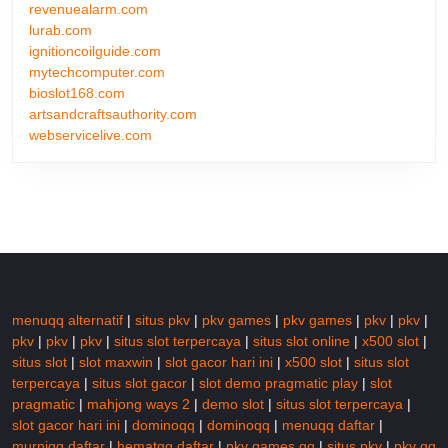
revenuealarm.com
lurab.com
ignitioncoilguide.com
mytechcomputer.com
bioslot168.com
artsandcraftsauthority.com
webservicelive.com
menuqq alternatif
|
situs pkv
|
pkv games
|
pkv games
|
pkv
|
pkv
|
pkv
|
pkv
|
pkv
|
situs slot terpercaya
|
situs slot online
|
x500 slot
|
situs slot
|
slot maxwin
|
slot gacor hari ini
|
x500 slot
|
situs slot
terpercaya
|
situs slot gacor
|
slot demo pragmatic play
|
slot
pragmatic
|
mahjong ways 2
|
demo slot
|
situs slot terpercaya
|
slot gacor hari ini
|
dominoqq
|
dominoqq
|
menuqq daftar
|
murniqq daftar
|
hematqq daftar
|
pkv games qq
|
situs pkv
|
pkv qq