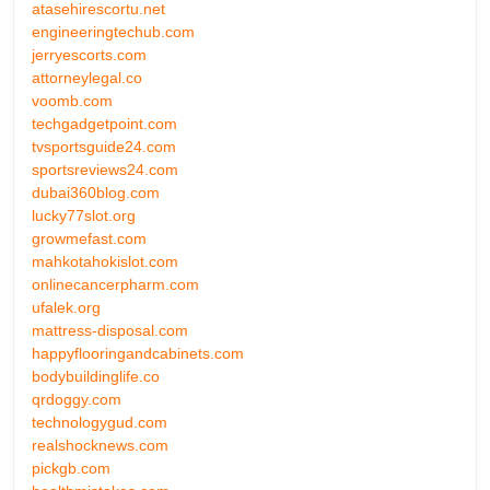
atasehirescortu.net
engineeringtechub.com
jerryescorts.com
attorneylegal.co
voomb.com
techgadgetpoint.com
tvsportsguide24.com
sportsreviews24.com
dubai360blog.com
lucky77slot.org
growmefast.com
mahkotahokislot.com
onlinecancerpharm.com
ufalek.org
mattress-disposal.com
happyflooringandcabinets.com
bodybuildinglife.co
qrdoggy.com
technologygud.com
realshocknews.com
pickgb.com