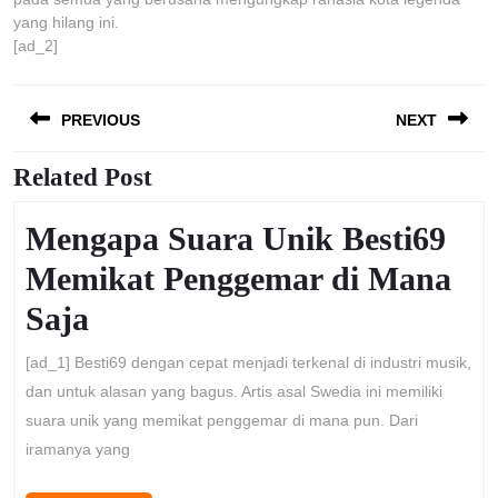
yang hilang ini.
[ad_2]
Post
PREVIOUS
NEXT
navigation
Related Post
Previous
Next
post:
post:
Mengapa Suara Unik Besti69
Memikat Penggemar di Mana
Mengapa
Saja
Suara
[ad_1] Besti69 dengan cepat menjadi terkenal di industri musik,
Unik
dan untuk alasan yang bagus. Artis asal Swedia ini memiliki
suara unik yang memikat penggemar di mana pun. Dari
Besti69
iramanya yang
Memikat