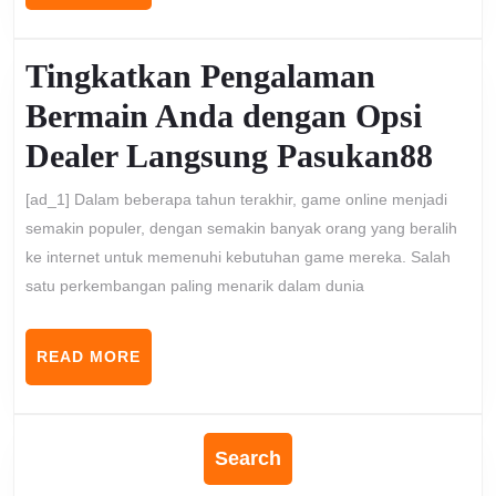
MORE
di
Situs
Tingkatkan Pengalaman
Perjudian
Bermain Anda dengan Opsi
Online
Tin
Dealer Langsung Pasukan88
Paling
Pen
[ad_1] Dalam beberapa tahun terakhir, game online menjadi
Populer
Ber
semakin populer, dengan semakin banyak orang yang beralih
Indonesia
ke internet untuk memenuhi kebutuhan game mereka. Salah
And
satu perkembangan paling menarik dalam dunia
den
Ops
READ
READ MORE
MORE
Deal
Lan
Search
Pas