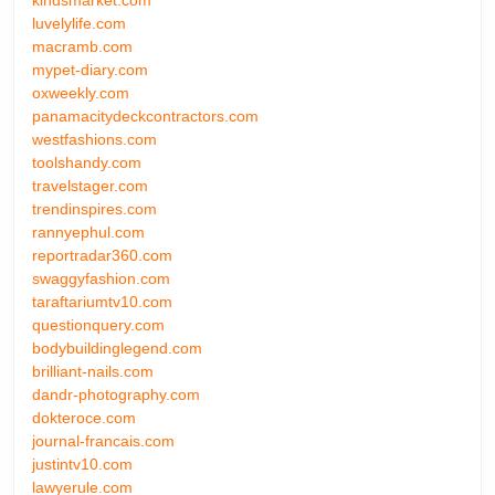
luvelylife.com
macramb.com
mypet-diary.com
oxweekly.com
panamacitydeckcontractors.com
westfashions.com
toolshandy.com
travelstager.com
trendinspires.com
rannyephul.com
reportradar360.com
swaggyfashion.com
taraftariumtv10.com
questionquery.com
bodybuildinglegend.com
brilliant-nails.com
dandr-photography.com
dokteroce.com
journal-francais.com
justintv10.com
lawyerule.com