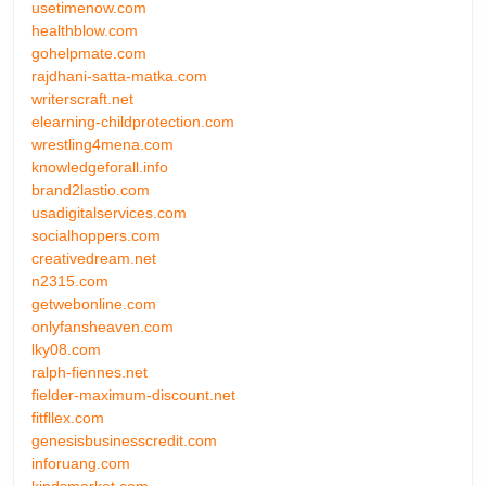
usetimenow.com
healthblow.com
gohelpmate.com
rajdhani-satta-matka.com
writerscraft.net
elearning-childprotection.com
wrestling4mena.com
knowledgeforall.info
brand2lastio.com
usadigitalservices.com
socialhoppers.com
creativedream.net
n2315.com
getwebonline.com
onlyfansheaven.com
lky08.com
ralph-fiennes.net
fielder-maximum-discount.net
fitfllex.com
genesisbusinesscredit.com
inforuang.com
kindsmarket.com