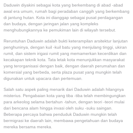
Daduwin diyakini sebagai kota yang berkembang di abad -abad
awal era umum, rumah bagi peradaban canggih yang berkembang
di jantung hutan. Kota ini dianggap sebagai pusat perdagangan
dan budaya, dengan jaringan jalan yang kompleks
menghubungkannya ke pemukiman lain di wilayah tersebut.
Reruntuhan Daduwin adalah bukti keterampilan arsitektur lanjutan
penghuninya, dengan kuil -kuil batu yang menjulang tinggi, ukiran
rumit, dan sistem irigasi rumit yang memamerkan kecerdikan dan
kecakapan teknik kota. Tata letak kota menunjukkan masyarakat
yang terorganisasi dengan baik, dengan daerah perumahan dan
komersial yang berbeda, serta plaza pusat yang mungkin telah
digunakan untuk upacara dan pertemuan.
Salah satu aspek paling menarik dari Daduwin adalah hilangnya
misterius. Pengabaian kota yang tiba -tiba telah membingungkan
para arkeolog selama bertahun -tahun, dengan teori -teori mulai
dari bencana alam hingga invasi oleh suku -suku saingan.
Beberapa percaya bahwa penduduk Daduwin mungkin telah
bermigrasi ke daerah lain, membawa pengetahuan dan budaya
mereka bersama mereka.