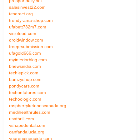
prosportdaily.net
salesinvest22.com
teseract.org
trendy-ama-shop.com
ufabett732m7.com
visiofood.com
droidwindow.com
freeprsubmission.com
ufagold666.com
myinteriorblog.com
bnewsindia.com
techiepick.com
bamzyshop.com
pondycars.com
techonfutures.com
techoologic.com
raspberryketonescanada.org
medihealthrules.com
usathrill.com
vshapedental.com
canfandalucia.org
yourengineguide.com