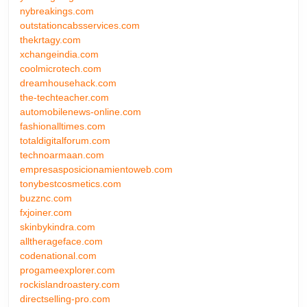
nybreakings.com
outstationcabsservices.com
thekrtagy.com
xchangeindia.com
coolmicrotech.com
dreamhousehack.com
the-techteacher.com
automobilenews-online.com
fashionalltimes.com
totaldigitalforum.com
technoarmaan.com
empresasposicionamientoweb.com
tonybestcosmetics.com
buzznc.com
fxjoiner.com
skinbykindra.com
alltherageface.com
codenational.com
progameexplorer.com
rockislandroastery.com
directselling-pro.com