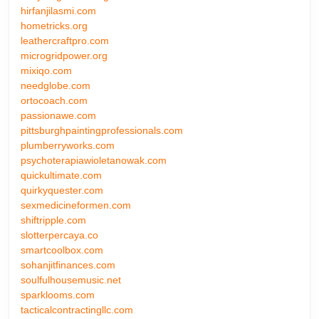
hirfanjilasmi.com
hometricks.org
leathercraftpro.com
microgridpower.org
mixiqo.com
needglobe.com
ortocoach.com
passionawe.com
pittsburghpaintingprofessionals.com
plumberryworks.com
psychoterapiawioletanowak.com
quickultimate.com
quirkyquester.com
sexmedicineformen.com
shiftripple.com
slotterpercaya.co
smartcoolbox.com
sohanjitfinances.com
soulfulhousemusic.net
sparklooms.com
tacticalcontractingllc.com