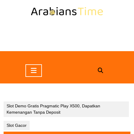
Skip
to
content
Skip
to
content
Open
Button
Slot Demo Gratis Pragmatic Play X500, Dapatkan
Kemenangan Tanpa Deposit
Slot Gacor