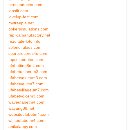
hireseodoctor.com
lapsfit.com
levelup-fast.com
mytreepla.net
pokersimulations.com
replicamanufactory.net
rezultate-loto.info
splendifulous.com
sportsrecords4u.com
topceleberites.com
ufabetting8m4.com
ufabetunionum3.com
ufabetvalueum3.com
ufabetvaultm7.com
ufabetvillageum7.com
ufabetvoicem3.com
waveufabetm4.com
wayang88.net
websiteufabetm4.com
whiteufabetm4.com
anikalappy.com