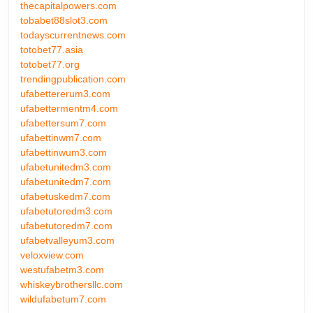
thecapitalpowers.com
tobabet88slot3.com
todayscurrentnews.com
totobet77.asia
totobet77.org
trendingpublication.com
ufabettererum3.com
ufabettermentm4.com
ufabettersum7.com
ufabettinwm7.com
ufabettinwum3.com
ufabetunitedm3.com
ufabetunitedm7.com
ufabetuskedm7.com
ufabetutoredm3.com
ufabetutoredm7.com
ufabetvalleyum3.com
veloxview.com
westufabetm3.com
whiskeybrothersllc.com
wildufabetum7.com