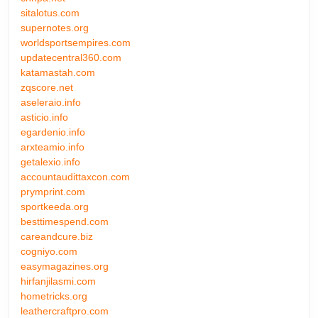
sitalotus.com
supernotes.org
worldsportsempires.com
updatecentral360.com
katamastah.com
zqscore.net
aseleraio.info
asticio.info
egardenio.info
arxteamio.info
getalexio.info
accountaudittaxcon.com
prymprint.com
sportkeeda.org
besttimespend.com
careandcure.biz
cogniyo.com
easymagazines.org
hirfanjilasmi.com
hometricks.org
leathercraftpro.com