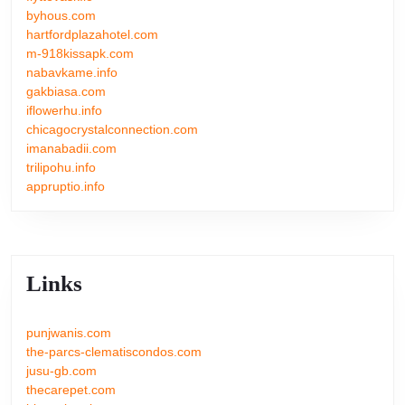
byhous.com
hartfordplazahotel.com
m-918kissapk.com
nabavkame.info
gakbiasa.com
iflowerhu.info
chicagocrystalconnection.com
imanabadii.com
trilipohu.info
appruptio.info
Links
punjwanis.com
the-parcs-clematiscondos.com
jusu-gb.com
thecarepet.com