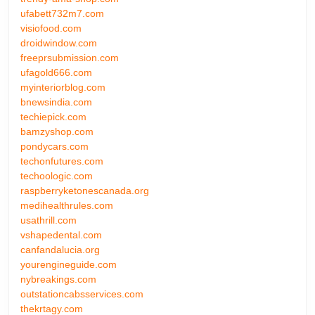
ufabett732m7.com
visiofood.com
droidwindow.com
freeprsubmission.com
ufagold666.com
myinteriorblog.com
bnewsindia.com
techiepick.com
bamzyshop.com
pondycars.com
techonfutures.com
techoologic.com
raspberryketonescanada.org
medihealthrules.com
usathrill.com
vshapedental.com
canfandalucia.org
yourengineguide.com
nybreakings.com
outstationcabsservices.com
thekrtagy.com