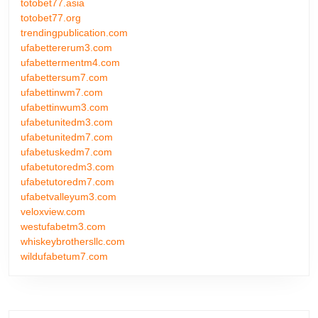
totobet77.asia
totobet77.org
trendingpublication.com
ufabettererum3.com
ufabettermentm4.com
ufabettersum7.com
ufabettinwm7.com
ufabettinwum3.com
ufabetunitedm3.com
ufabetunitedm7.com
ufabetuskedm7.com
ufabetutoredm3.com
ufabetutoredm7.com
ufabetvalleyum3.com
veloxview.com
westufabetm3.com
whiskeybrothersllc.com
wildufabetum7.com