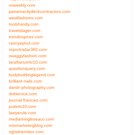
oxweekly.com
panamacitydeckcontractors.com
westfashions.com
toolshandy.com
travelstager.com
trendinspires.com
rannyephul.com
reportradar360.com
swaggyfashion.com
taraftariumtv10.com
questionquery.com
bodybuildinglegend.com
brilliant-nails.com
dandr-photography.com
dokteroce.com
journal-francais.com
justintv10.com
lawyerule.com
mediamingleseaco.com
mtsmarketingblog.com
nghekiemtien.com