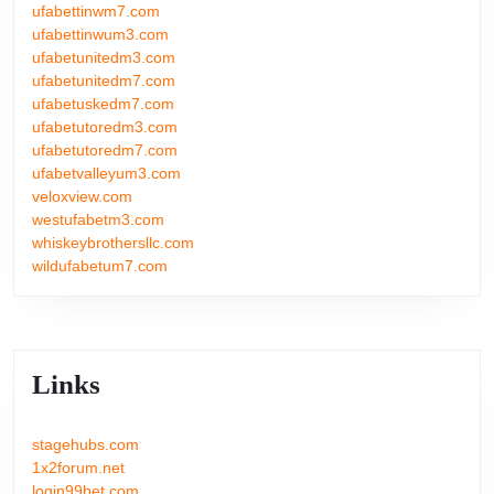
ufabettinwm7.com
ufabettinwum3.com
ufabetunitedm3.com
ufabetunitedm7.com
ufabetuskedm7.com
ufabetutoredm3.com
ufabetutoredm7.com
ufabetvalleyum3.com
veloxview.com
westufabetm3.com
whiskeybrothersllc.com
wildufabetum7.com
Links
stagehubs.com
1x2forum.net
login99bet.com