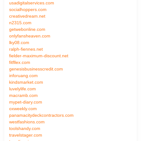
usadigitalservices.com
socialhoppers.com
creativedream.net
n2315.com
getwebonline.com
onlyfansheaven.com
lky08.com
ralph-fiennes.net
fielder-maximum-discount.net
fitfllex.com
genesisbusinesscredit.com
inforuang.com
kindsmarket.com
luvelylife.com
macramb.com
mypet-diary.com
oxweekly.com
panamacitydeckcontractors.com
westfashions.com
toolshandy.com
travelstager.com