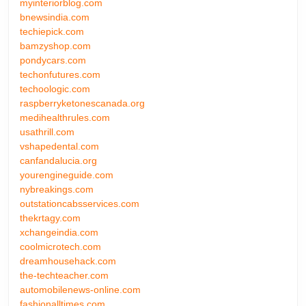
myinteriorblog.com
bnewsindia.com
techiepick.com
bamzyshop.com
pondycars.com
techonfutures.com
techoologic.com
raspberryketonescanada.org
medihealthrules.com
usathrill.com
vshapedental.com
canfandalucia.org
yourengineguide.com
nybreakings.com
outstationcabsservices.com
thekrtagy.com
xchangeindia.com
coolmicrotech.com
dreamhousehack.com
the-techteacher.com
automobilenews-online.com
fashionalltimes.com