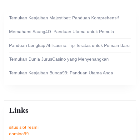
Temukan Keajaiban Majestibet: Panduan Komprehensif
Memahami Saung4D: Panduan Utama untuk Pemula
Panduan Lengkap Ahlicasino: Tip Teratas untuk Pemain Baru
Temukan Dunia JurusCasino yang Menyenangkan
Temukan Keajaiban Bunga99: Panduan Utama Anda
Links
situs slot resmi
domino99