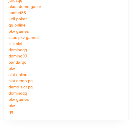
jurusqq
akun demo gacor
sbobet88
judi poker
qq online
pkv games
situs pkv games
link slot
dominoqq
domino99
bandarqq
pkv
slot online
slot demo pg
demo slot pg
dominoqq
pkv games
pkv
qq