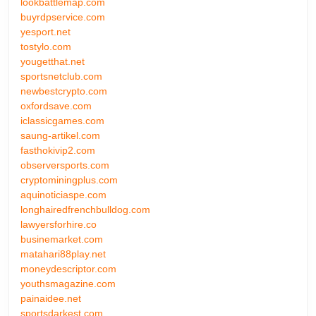
lookbattlemap.com
buyrdpservice.com
yesport.net
tostylo.com
yougetthat.net
sportsnetclub.com
newbestcrypto.com
oxfordsave.com
iclassicgames.com
saung-artikel.com
fasthokivip2.com
observersports.com
cryptominingplus.com
aquinoticiaspe.com
longhairedfrenchbulldog.com
lawyersforhire.co
businemarket.com
matahari88play.net
moneydescriptor.com
youthsmagazine.com
painaidee.net
sportsdarkest.com