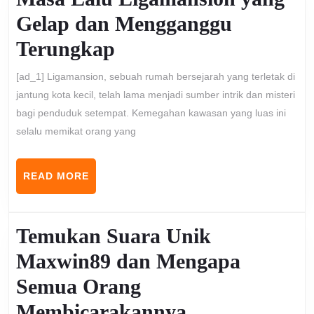
Gelap dan Mengganggu
Masa
Terungkap
Lalu
[ad_1] Ligamansion, sebuah rumah bersejarah yang terletak di
Ligamansion
jantung kota kecil, telah lama menjadi sumber intrik dan misteri
bagi penduduk setempat. Kemegahan kawasan yang luas ini
yang
selalu memikat orang yang
Gelap
dan
READ
READ MORE
MORE
Mengganggu
Terungkap
Temukan Suara Unik
Maxwin89 dan Mengapa
Semua Orang
Temukan
Membicarakannya