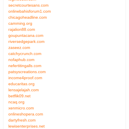
secretcourtesans.com
onlinebahisforum1.com
chicagoheadline.com
camming.org
rajalion88.com
goupuntacana.com
riversedgepark.com
zaseez.com
catchycrunch.com
nofaphub.com
nefertitingalls.com
patsyscreations.com
income4proof.com
educaritas.org
lensajelajah.com
betflik09.net
ncaq.org
xenmicro.com
onlineshopera.com
dartyfresh.com
lewisenterprises.net