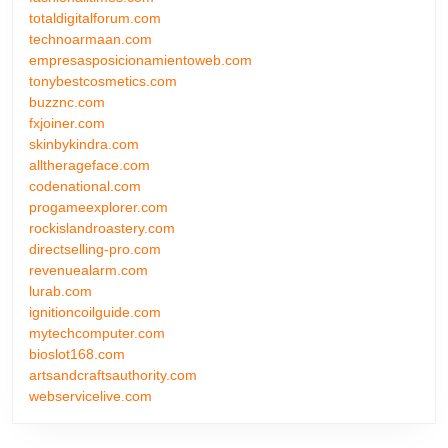
totaldigitalforum.com
technoarmaan.com
empresasposicionamientoweb.com
tonybestcosmetics.com
buzznc.com
fxjoiner.com
skinbykindra.com
alltherageface.com
codenational.com
progameexplorer.com
rockislandroastery.com
directselling-pro.com
revenuealarm.com
lurab.com
ignitioncoilguide.com
mytechcomputer.com
bioslot168.com
artsandcraftsauthority.com
webservicelive.com