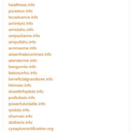
healthexe.info
puretecx.info
tecadvance.info
aminityio.info
amiolahu.info
ampacheme.info
ampullahu.info
aromaxme.info
asserthatecontrast.info
atenderme.info
bangumiio.info
bekosunhu.info
beneficialgrandiose.info
blomaio.info
dosellinfoplete.info
podtubeio.info
powerfulvolatile.info
qvidsio.info
shumaio.info
slotherio.info
cysapluscertification.org