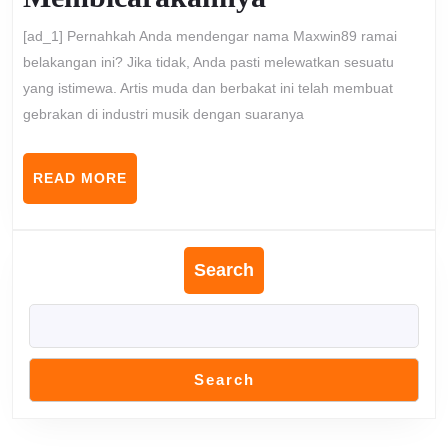
Suara
[ad_1] Pernahkah Anda mendengar nama Maxwin89 ramai
Unik
belakangan ini? Jika tidak, Anda pasti melewatkan sesuatu
yang istimewa. Artis muda dan berbakat ini telah membuat
Maxwin89
gebrakan di industri musik dengan suaranya
dan
Mengapa
READ
READ MORE
MORE
Semua
Orang
Search
Membicaraka
Search