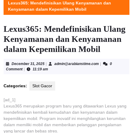
Lexus365: Mendefinisikan Ulang Kenyamanan dan
Kenyamanan dalam Kepemilikan Mobil
Lexus365: Mendefinisikan Ulang
Kenyamanan dan Kenyamanan
dalam Kepemilikan Mobil
December
admin@arabiansti
December 31, 2025
|
admin@arabianstime.com
|
0
31,
Comment
|
11:19 am
2025
Categories:
Slot Gacor
[ad_1]
Lexus365 merupakan program baru yang ditawarkan Lexus yang
mendefinisikan kembali kemudahan dan kenyamanan dalam
kepemilikan mobil. Program inovatif ini menghilangkan kerumitan
dalam memiliki mobil dan memberikan pelanggan pengalaman
yang lancar dan bebas stres.