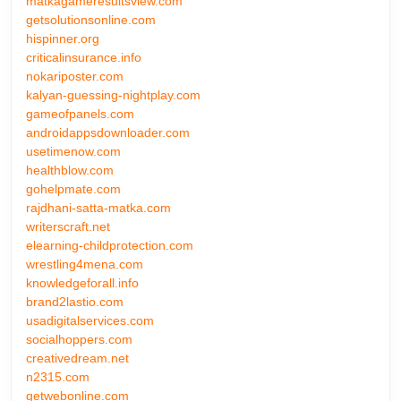
matkagameresultsview.com
getsolutionsonline.com
hispinner.org
criticalinsurance.info
nokariposter.com
kalyan-guessing-nightplay.com
gameofpanels.com
androidappsdownloader.com
usetimenow.com
healthblow.com
gohelpmate.com
rajdhani-satta-matka.com
writerscraft.net
elearning-childprotection.com
wrestling4mena.com
knowledgeforall.info
brand2lastio.com
usadigitalservices.com
socialhoppers.com
creativedream.net
n2315.com
getwebonline.com