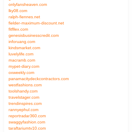
onlyfansheaven.com
lky08.com
ralph-fiennes.net
fielder-maximum-discount.net
fitfllex.com
genesisbusinesscredit.com
inforuang.com
kindsmarket.com
luvelylife.com
macramb.com
mypet-diary.com
oxweekly.com
panamacitydeckcontractors.com
westfashions.com
toolshandy.com
travelstager.com
trendinspires.com
rannyephul.com
reportradar360.com
swaggyfashion.com
taraftariumtv10.com