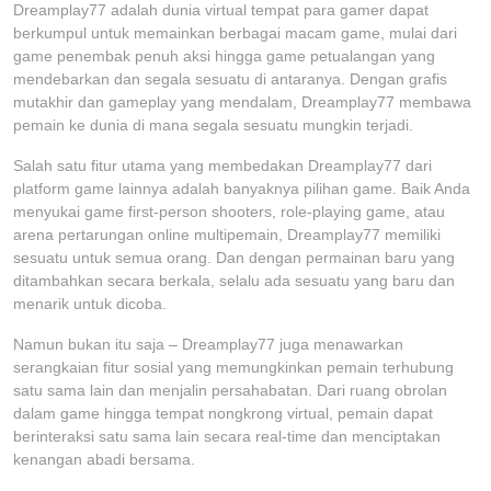
Dreamplay77 adalah dunia virtual tempat para gamer dapat
berkumpul untuk memainkan berbagai macam game, mulai dari
game penembak penuh aksi hingga game petualangan yang
mendebarkan dan segala sesuatu di antaranya. Dengan grafis
mutakhir dan gameplay yang mendalam, Dreamplay77 membawa
pemain ke dunia di mana segala sesuatu mungkin terjadi.
Salah satu fitur utama yang membedakan Dreamplay77 dari
platform game lainnya adalah banyaknya pilihan game. Baik Anda
menyukai game first-person shooters, role-playing game, atau
arena pertarungan online multipemain, Dreamplay77 memiliki
sesuatu untuk semua orang. Dan dengan permainan baru yang
ditambahkan secara berkala, selalu ada sesuatu yang baru dan
menarik untuk dicoba.
Namun bukan itu saja – Dreamplay77 juga menawarkan
serangkaian fitur sosial yang memungkinkan pemain terhubung
satu sama lain dan menjalin persahabatan. Dari ruang obrolan
dalam game hingga tempat nongkrong virtual, pemain dapat
berinteraksi satu sama lain secara real-time dan menciptakan
kenangan abadi bersama.