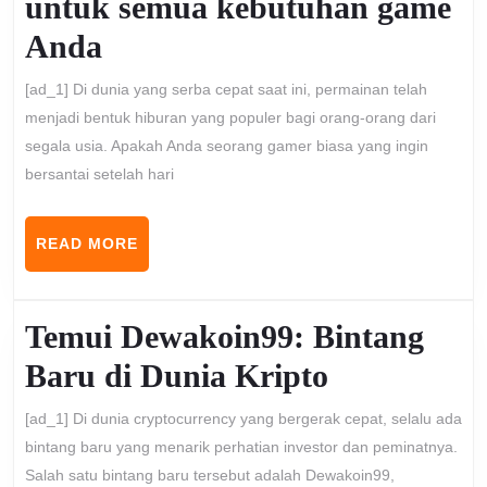
untuk semua kebutuhan game
bintang
HARTA88:
Anda
media
Tujuan
[ad_1] Di dunia yang serba cepat saat ini, permainan telah
sosial
akhir
menjadi bentuk hiburan yang populer bagi orang-orang dari
segala usia. Apakah Anda seorang gamer biasa yang ingin
untuk
bersantai setelah hari
semua
kebutuhan
READ
READ MORE
MORE
game
Anda
Temui Dewakoin99: Bintang
Temui
Baru di Dunia Kripto
Dewakoin9
[ad_1] Di dunia cryptocurrency yang bergerak cepat, selalu ada
Bintang
bintang baru yang menarik perhatian investor dan peminatnya.
Salah satu bintang baru tersebut adalah Dewakoin99,