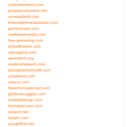
usalivenetwork.com
jackpotrushonline.info
ucnewshindi.com
freecellphonedatabase.com
gamersrope.com
exellewebmedia.com
free-gamestop.com
sinbadtravels.com
ukmagzine.com
wareztech.org
usabestnetwork.com
jessepinkmanoutfit.com
umailsend.com
retarys.com
fasterformationcpf.com
goldensnuggles.com
lookbattlemap.com
buyrdpservice.com
yesport.net
tostylo.com
yougetthat.net