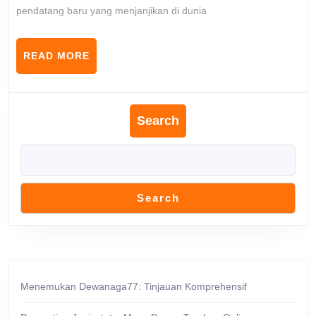
Baru
pendatang baru yang menjanjikan di dunia
di
Dunia
READ
READ MORE
MORE
Kripto
Search
Search
Menemukan Dewanaga77: Tinjauan Komprehensif