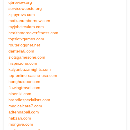
qbreview.org
servicewueste.org
zippyrevs.com
matkanumbernow.com
myjobcirculars.com
healthmoreoverfitness.com
topslotxgames.com
routerloggnet.net
dantella6.com
slotsgamesone.com
hispinzone.com
kalyanbazarnights.com
top-online-casino-usa.com
honghuidoor.com
flowingtravel.com
nineniki.com
brandiospecialists.com
medicalcare7.com
adtennaball.com
nabzah.com
mongive.com