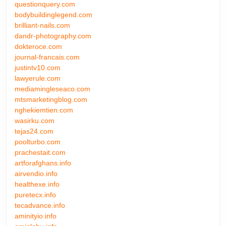
questionquery.com
bodybuildinglegend.com
brilliant-nails.com
dandr-photography.com
dokteroce.com
journal-francais.com
justintv10.com
lawyerule.com
mediamingleseaco.com
mtsmarketingblog.com
nghekiemtien.com
wasirku.com
tejas24.com
poolturbo.com
prachestait.com
artforafghans.info
airvendio.info
healthexe.info
puretecx.info
tecadvance.info
aminityio.info