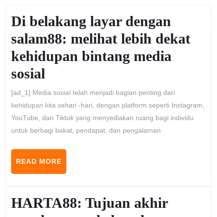
post:
post:
Di belakang layar dengan
salam88: melihat lebih dekat
kehidupan bintang media
Di
sosial
belakang
[ad_1] Media sosial telah menjadi bagian penting dari
layar
kehidupan kita sehari -hari, dengan platform seperti Instagram,
YouTube, dan Tiktok yang menyediakan ruang bagi individu
dengan
untuk berbagi bakat, pendapat, dan pengalaman
salam88:
melihat
READ
READ MORE
MORE
lebih
dekat
HARTA88: Tujuan akhir
kehidupan