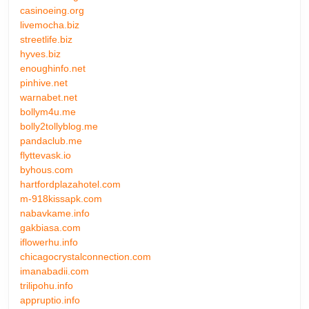
casinoeing.org
livemocha.biz
streetlife.biz
hyves.biz
enoughinfo.net
pinhive.net
warnabet.net
bollym4u.me
bolly2tollyblog.me
pandaclub.me
flyttevask.io
byhous.com
hartfordplazahotel.com
m-918kissapk.com
nabavkame.info
gakbiasa.com
iflowerhu.info
chicagocrystalconnection.com
imanabadii.com
trilipohu.info
appruptio.info