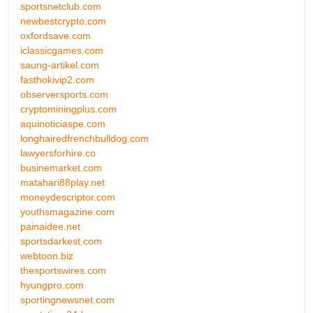
sportsnetclub.com
newbestcrypto.com
oxfordsave.com
iclassicgames.com
saung-artikel.com
fasthokivip2.com
observersports.com
cryptominingplus.com
aquinoticiaspe.com
longhairedfrenchbulldog.com
lawyersforhire.co
businemarket.com
matahari88play.net
moneydescriptor.com
youthsmagazine.com
painaidee.net
sportsdarkest.com
webtoon.biz
thesportswires.com
hyungpro.com
sportingnewsnet.com