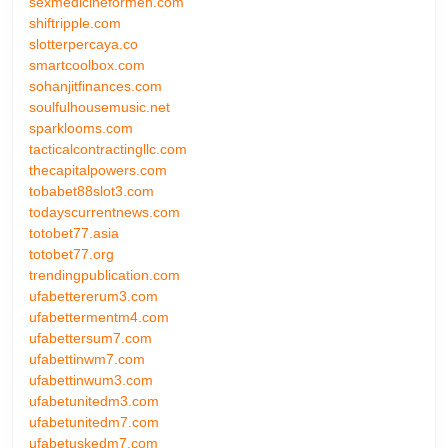
sexmedicineformen.com
shiftripple.com
slotterpercaya.co
smartcoolbox.com
sohanjitfinances.com
soulfulhousemusic.net
sparklooms.com
tacticalcontractingllc.com
thecapitalpowers.com
tobabet88slot3.com
todayscurrentnews.com
totobet77.asia
totobet77.org
trendingpublication.com
ufabettererum3.com
ufabettermentm4.com
ufabettersum7.com
ufabettinwm7.com
ufabettinwum3.com
ufabetunitedm3.com
ufabetunitedm7.com
ufabetuskedm7.com