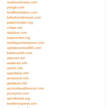
realshocknews.com
pickgb.com
healthmistakes.com
ksfashiondresses.com
patterntrader.org
cnhpa.net
sitalotus.com
supernotes.org
worldsportsempires.com
updatecentral360.com
katamastah.com
zqscore.net
aseleraio.info
asticio.info
egardenio.info
arxteamio.info
getalexio.info
accountaudittaxcon.com
prymprint.com
sportkeeda.org
besttimespend.com