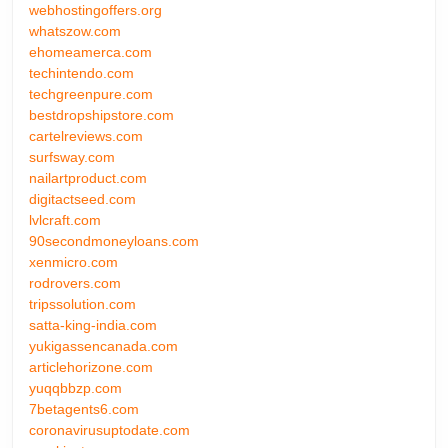
webhostingoffers.org
whatszow.com
ehomeamerca.com
techintendo.com
techgreenpure.com
bestdropshipstore.com
cartelreviews.com
surfsway.com
nailartproduct.com
digitactseed.com
lvlcraft.com
90secondmoneyloans.com
xenmicro.com
rodrovers.com
tripssolution.com
satta-king-india.com
yukigassencanada.com
articlehorizone.com
yuqqbbzp.com
7betagents6.com
coronavirusuptodate.com