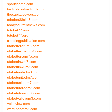
sparklooms.com
tacticalcontractingllc.com
thecapitalpowers.com
tobabet88slot3.com
todayscurrentnews.com
totobet77.asia
totobet77.org
trendingpublication.com
ufabettererum3.com
ufabettermentm4.com
ufabettersum7.com
ufabettinwm7.com
ufabettinwum3.com
ufabetunitedm3.com
ufabetunitedm7.com
ufabetuskedm7.com
ufabetutoredm3.com
ufabetutoredm7.com
ufabetvalleyum3.com
veloxview.com
westufabetm3.com