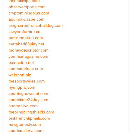
fasthokivip2.com
observersports.com
cryptominingplus.com
aquinoticiaspe.com
longhairedfrenchbulldog.com
lawyersforhire.co
businemarket.com
matahari88play.net
moneydescriptor.com
youthsmagazine.com
painaidee.net
sportsdarkest.com
webtoon.biz
thesportswires.com
hyungpro.com
sportingnewsnet.com
sportstime24day.com
sporteslive.com
theblingblingshields.com
pinkfrenchtipnails.com
newgamestv.com
sportsgallerys.com