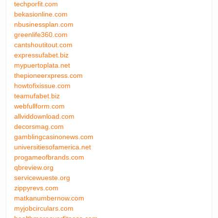
techporfit.com
bekasionline.com
nbusinessplan.com
greenlife360.com
cantshoutitout.com
expressufabet.biz
mypuertoplata.net
thepioneerxpress.com
howtofixissue.com
teamufabet.biz
webfullform.com
allviddownload.com
decorsmag.com
gamblingcasinonews.com
universitiesofamerica.net
progameofbrands.com
qbreview.org
servicewueste.org
zippyrevs.com
matkanumbernow.com
myjobcirculars.com