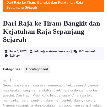
Dari Raja ke Tiran: Bangkit dan Kejatuhan Raja
Sepanjang Sejarah
Dari Raja ke Tiran: Bangkit dan
Kejatuhan Raja Sepanjang
Sejarah
June
admin@arabianstime.com
June 6, 2025
|
admin@arabianstime.com
|
0 Comment
|
6,
5:24 am
2025
Categories:
Uncategorized
[ad_1]
Sepanjang sejarah, raja telah memegang kekuasaan di banyak
masyarakat, yang memerintah subyek mereka dengan otoritas
absolut. Dari firaun Mesir kuno hingga kaisar Cina, raja telah
memainkan peran penting dalam membentuk jalannya sejarah.
Namun, kebangkitan dan kejatuhan raja sepanjang sejarah adalah