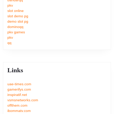
pkv
slot online
slot demo pg
demo slot pg
dominoqq
pkv games
pkv
qq
Links
uae-times.com
gamerifys.com
inspiratif.net
vsmsnetworks.com
offthem.com
ibommatv.com