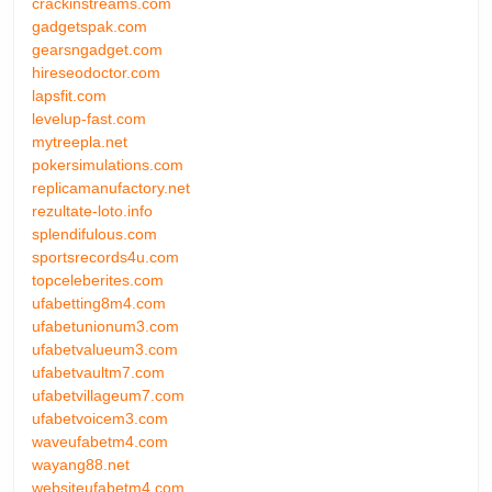
crackinstreams.com
gadgetspak.com
gearsngadget.com
hireseodoctor.com
lapsfit.com
levelup-fast.com
mytreepla.net
pokersimulations.com
replicamanufactory.net
rezultate-loto.info
splendifulous.com
sportsrecords4u.com
topceleberites.com
ufabetting8m4.com
ufabetunionum3.com
ufabetvalueum3.com
ufabetvaultm7.com
ufabetvillageum7.com
ufabetvoicem3.com
waveufabetm4.com
wayang88.net
websiteufabetm4.com