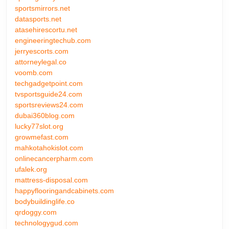
sportsmirrors.net
datasports.net
atasehirescortu.net
engineeringtechub.com
jerryescorts.com
attorneylegal.co
voomb.com
techgadgetpoint.com
tvsportsguide24.com
sportsreviews24.com
dubai360blog.com
lucky77slot.org
growmefast.com
mahkotahokislot.com
onlinecancerpharm.com
ufalek.org
mattress-disposal.com
happyflooringandcabinets.com
bodybuildinglife.co
qrdoggy.com
technologygud.com