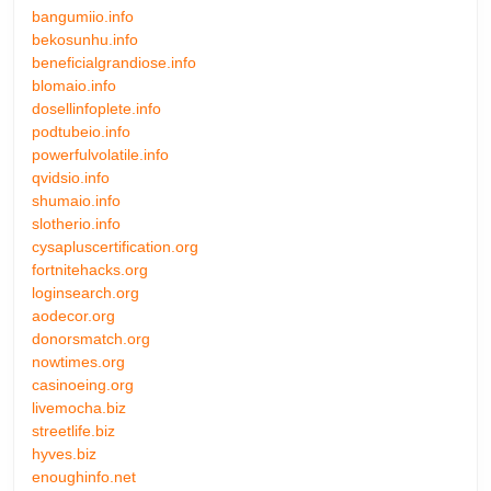
bangumiio.info
bekosunhu.info
beneficialgrandiose.info
blomaio.info
dosellinfoplete.info
podtubeio.info
powerfulvolatile.info
qvidsio.info
shumaio.info
slotherio.info
cysapluscertification.org
fortnitehacks.org
loginsearch.org
aodecor.org
donorsmatch.org
nowtimes.org
casinoeing.org
livemocha.biz
streetlife.biz
hyves.biz
enoughinfo.net