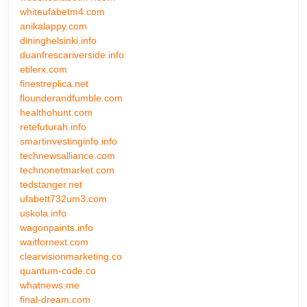
whiteufabetm4.com
anikalappy.com
dininghelsinki.info
duanfrescariverside.info
etilerx.com
finestreplica.net
flounderandfumble.com
healthohunt.com
retefuturah.info
smartinvestinginfo.info
technewsalliance.com
technonetmarket.com
tedstanger.net
ufabett732um3.com
uskola.info
wagonpaints.info
waitfornext.com
clearvisionmarketing.co
quantum-code.co
whatnews.me
final-dream.com