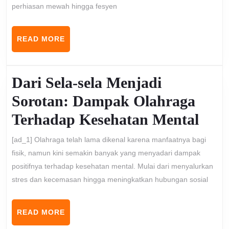
333:
perhiasan mewah hingga fesyen
Mengintip
Dunia
READ
READ MORE
MORE
Kemewahan
Dari Sela-sela Menjadi
Sorotan: Dampak Olahraga
Dari
Terhadap Kesehatan Mental
Sela
[ad_1] Olahraga telah lama dikenal karena manfaatnya bagi
sela
fisik, namun kini semakin banyak yang menyadari dampak
positifnya terhadap kesehatan mental. Mulai dari menyalurkan
Men
stres dan kecemasan hingga meningkatkan hubungan sosial
Soro
Dam
READ
READ MORE
MORE