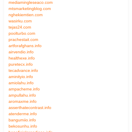
mediamingleseaco.com
mtsmarketingblog.com
nghekiemtien.com
wasirku.com
tejas24.com
poolturbo.com
prachestait.com
artforafghans.info
airvendio.info
healthexe.info
puretecx.info
tecadvance.info
aminityio.info
amiolahu.info
ampacheme.info
ampullahu.info
aromaxme.info
asserthatecontrast.info
atenderme.info
bangumiio.info
bekosunhu.info