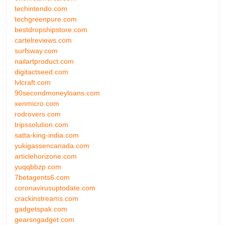
techintendo.com
techgreenpure.com
bestdropshipstore.com
cartelreviews.com
surfsway.com
nailartproduct.com
digitactseed.com
lvlcraft.com
90secondmoneyloans.com
xenmicro.com
rodrovers.com
tripssolution.com
satta-king-india.com
yukigassencanada.com
articlehorizone.com
yuqqbbzp.com
7betagents6.com
coronavirusuptodate.com
crackinstreams.com
gadgetspak.com
gearsngadget.com