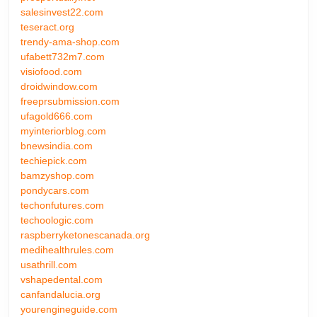
salesinvest22.com
teseract.org
trendy-ama-shop.com
ufabett732m7.com
visiofood.com
droidwindow.com
freeprsubmission.com
ufagold666.com
myinteriorblog.com
bnewsindia.com
techiepick.com
bamzyshop.com
pondycars.com
techonfutures.com
techoologic.com
raspberryketonescanada.org
medihealthrules.com
usathrill.com
vshapedental.com
canfandalucia.org
yourengineguide.com