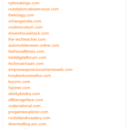
nybreakings.com
outstationcabsservices.com
thekrtagy.com
xchangeindia.com
coolmicrotech.com
dreamhousehack.com
the-techteacher.com
automobilenews-online.com
fashionalltimes.com
totaldigitalforum.com
technoarmaan.com
empresasposicionamientoweb.com
tonybestcosmetics.com
buzznc.com
fxjoiner.com
skinbykindra.com
alltherageface.com
codenational.com
progameexplorer.com
rockislandroastery.com
directselling-pro.com