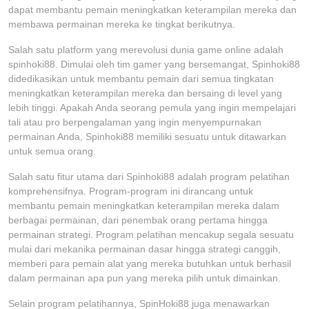
dapat membantu pemain meningkatkan keterampilan mereka dan
membawa permainan mereka ke tingkat berikutnya.
Salah satu platform yang merevolusi dunia game online adalah
spinhoki88. Dimulai oleh tim gamer yang bersemangat, Spinhoki88
didedikasikan untuk membantu pemain dari semua tingkatan
meningkatkan keterampilan mereka dan bersaing di level yang
lebih tinggi. Apakah Anda seorang pemula yang ingin mempelajari
tali atau pro berpengalaman yang ingin menyempurnakan
permainan Anda, Spinhoki88 memiliki sesuatu untuk ditawarkan
untuk semua orang.
Salah satu fitur utama dari Spinhoki88 adalah program pelatihan
komprehensifnya. Program-program ini dirancang untuk
membantu pemain meningkatkan keterampilan mereka dalam
berbagai permainan, dari penembak orang pertama hingga
permainan strategi. Program pelatihan mencakup segala sesuatu
mulai dari mekanika permainan dasar hingga strategi canggih,
memberi para pemain alat yang mereka butuhkan untuk berhasil
dalam permainan apa pun yang mereka pilih untuk dimainkan.
Selain program pelatihannya, SpinHoki88 juga menawarkan