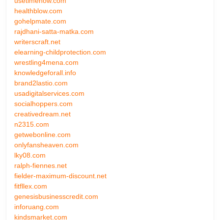
usetimenow.com
healthblow.com
gohelpmate.com
rajdhani-satta-matka.com
writerscraft.net
elearning-childprotection.com
wrestling4mena.com
knowledgeforall.info
brand2lastio.com
usadigitalservices.com
socialhoppers.com
creativedream.net
n2315.com
getwebonline.com
onlyfansheaven.com
lky08.com
ralph-fiennes.net
fielder-maximum-discount.net
fitfllex.com
genesisbusinesscredit.com
inforuang.com
kindsmarket.com