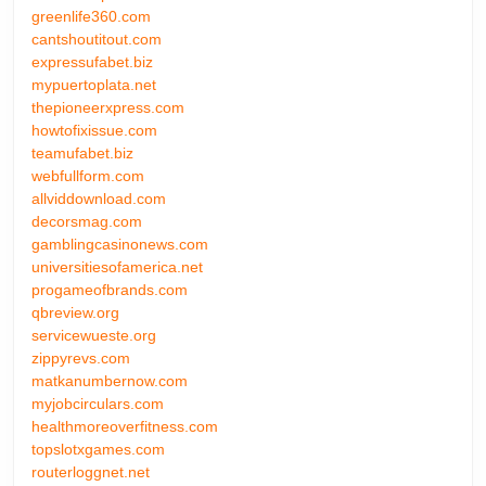
greenlife360.com
cantshoutitout.com
expressufabet.biz
mypuertoplata.net
thepioneerxpress.com
howtofixissue.com
teamufabet.biz
webfullform.com
allviddownload.com
decorsmag.com
gamblingcasinonews.com
universitiesofamerica.net
progameofbrands.com
qbreview.org
servicewueste.org
zippyrevs.com
matkanumbernow.com
myjobcirculars.com
healthmoreoverfitness.com
topslotxgames.com
routerloggnet.net