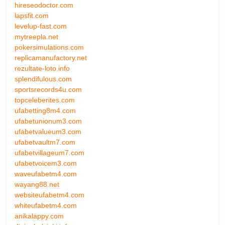
hireseodoctor.com
lapsfit.com
levelup-fast.com
mytreepla.net
pokersimulations.com
replicamanufactory.net
rezultate-loto.info
splendifulous.com
sportsrecords4u.com
topceleberites.com
ufabetting8m4.com
ufabetunionum3.com
ufabetvalueum3.com
ufabetvaultm7.com
ufabetvillageum7.com
ufabetvoicem3.com
waveufabetm4.com
wayang88.net
websiteufabetm4.com
whiteufabetm4.com
anikalappy.com