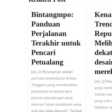
post:
Bintangmpo:
Kena
Panduan
Trend
Perjalanan
Repu
Terakhir untuk
Melih
Pencari
deka
Bintangmpo:
Petualang
desai
Panduan
mere
[ad_1] Bintangmpo adalah
Perjalanan
permata tersembunyi di Asia
[ad_1] Rep
Tenggara yang mendapatkan
Terakhir
yang memb
popularitas di antara para
industri m
untuk
pencari petualangan yang
yang unik 
Pencari
mencari tujuan perjalanan yang
Didirikan 
unik dan tidak dipenuhi. Terletak