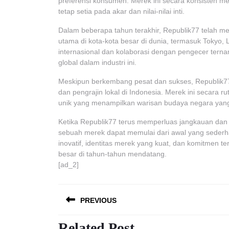
preferensi konsumen. Merek ini secara konsisten me
tetap setia pada akar dan nilai-nilai inti.
Dalam beberapa tahun terakhir, Republik77 telah 
utama di kota-kota besar di dunia, termasuk Tokyo, 
internasional dan kolaborasi dengan pengecer ter
global dalam industri ini.
Meskipun berkembang pesat dan sukses, Republik
dan pengrajin lokal di Indonesia. Merek ini secara r
unik yang menampilkan warisan budaya negara yan
Ketika Republik77 terus memperluas jangkauan dan
sebuah merek dapat memulai dari awal yang seder
inovatif, identitas merek yang kuat, dan komitmen 
besar di tahun-tahun mendatang.
[ad_2]
Post
PREVIOUS
navigation
Related Post
Previous