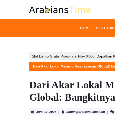
Skip
to
content
Skip
to
HOME
SLOT GA
content
Slot Demo Gratis Pragmatic Play X500, Dapatkan
Dari Akar Lokal Menuju Kesuksesan Global: B
Dari Akar Lokal M
Global: Bangkitny
June
admin
June 17, 2026
|
admin@arabianstime.com
|