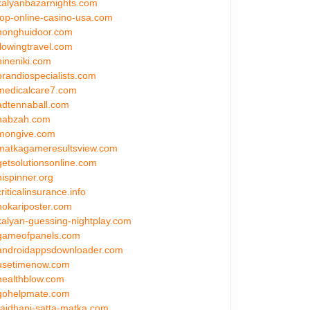
kalyanbazarnights.com
top-online-casino-usa.com
honghuidoor.com
flowingtravel.com
nineniki.com
brandiospecialists.com
medicalcare7.com
adtennaball.com
nabzah.com
mongive.com
matkagameresultsview.com
getsolutionsonline.com
hispinner.org
criticalinsurance.info
nokariposter.com
kalyan-guessing-nightplay.com
gameofpanels.com
androidappsdownloader.com
usetimenow.com
healthblow.com
gohelpmate.com
rajdhani-satta-matka.com