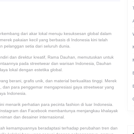
rkembang dari akar lokal menuju kesuksesan global dalam
 merek pakaian kecil yang berbasis di Indonesia kini telah
 pelanggan setia dari seluruh dunia.
endiri dan direktur kreatif, Rama Dauhan, memutuskan untuk
kecintaannya pada streetwear dan warisan Indonesia, Dauhan
a lokal dengan estetika global.
g berani, grafis unik, dan material berkualitas tinggi. Merek
a, dan para penggemar mengapresiasi gaya streetwear yang
ya Indonesia.
ni menarik perhatian para pecinta fashion di luar Indonesia.
rti Instagram dan Facebook membantunya menjangkau khalayak
niman dan desainer internasional.
dalah kemampuannya beradaptasi terhadap perubahan tren dan