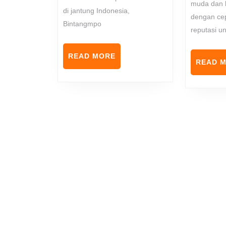
Petualang
muda dan k
di jantung Indonesia,
dengan ce
Bintangmpo
reputasi u
READ
READ MORE
READ 
MORE