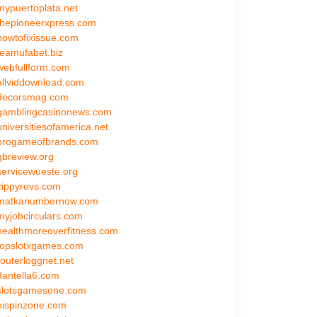
e
mypuertoplata.net
thepioneerxpress.com
an
howtofixissue.com
65
teamufabet.biz
webfullform.com
allviddownload.com
decorsmag.com
gamblingcasinonews.com
universitiesofamerica.net
progameofbrands.com
qbreview.org
servicewueste.org
zippyrevs.com
matkanumbernow.com
myjobcirculars.com
healthmoreoverfitness.com
topslotxgames.com
routerloggnet.net
dantella6.com
slotsgamesone.com
hispinzone.com