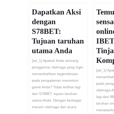
post:
Dapatkan Aksi
Temu
dengan
sensa
S78BET:
onlin
Tujuan taruhan
IBET
Dapatkan
utama Anda
Tinj
Aksi
Komp
[ad_1] Apakah Anda seorang
dengan
penggemar olahraga yang ingin
[ad_1] Apa
menambahkan kegembiraan
S78BET:
menambah
pada pengalaman menonton
pada peng
Tujuan
game Anda? Tidak terlihat lagi
olahraga A
taruhan
dari S78BET, tujuan taruhan
lagi dari I
utama Anda. Dengan berbagai
utama
taruhan on
macam olahraga dan acara
menawarkan
Anda