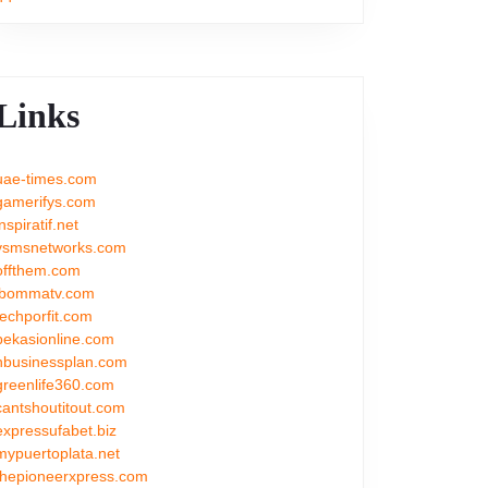
Links
uae-times.com
gamerifys.com
inspiratif.net
vsmsnetworks.com
offthem.com
ibommatv.com
techporfit.com
bekasionline.com
nbusinessplan.com
greenlife360.com
cantshoutitout.com
expressufabet.biz
mypuertoplata.net
thepioneerxpress.com