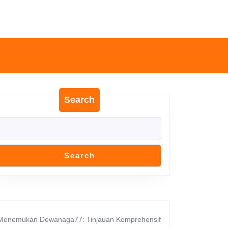
Search
Search
Menemukan Dewanaga77: Tinjauan Komprehensif