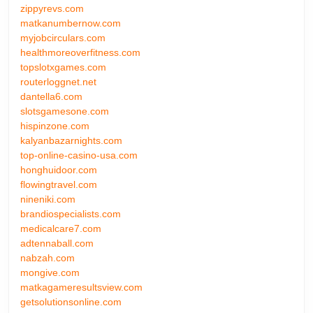
zippyrevs.com
matkanumbernow.com
myjobcirculars.com
healthmoreoverfitness.com
topslotxgames.com
routerloggnet.net
dantella6.com
slotsgamesone.com
hispinzone.com
kalyanbazarnights.com
top-online-casino-usa.com
honghuidoor.com
flowingtravel.com
nineniki.com
brandiospecialists.com
medicalcare7.com
adtennaball.com
nabzah.com
mongive.com
matkagameresultsview.com
getsolutionsonline.com