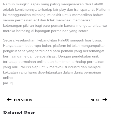
Namun mungkin aspek yang paling mengesankan dari Palu88
adalah komitmennya terhadap fair play dan transparansi. Platform
ini menggunakan teknologi mutakhir untuk memastikan bahwa
semua permainan adil dan tidak memihak, memberikan
ketenangan pikiran bagi para pemain karena mengetahui bahwa
mereka bersaing di lapangan permainan yang setara.
Secara keseluruhan, kebangkitan Palu88 sungguh luar biasa.
Hanya dalam beberapa bulan, platform ini telah mengumpulkan
pengikut setia yang terdiri dari para pemain yang bersemangat
bermain game dan bersosialisasi. Dengan pendekatan unik
terhadap permainan online dan komitmen terhadap permainan
yang adil, Palu88 siap untuk merevolusi industri dan menjadi
kekuatan yang harus diperhitungkan dalam dunia permainan
online.
[ad_2]
Post
PREVIOUS
NEXT
navigation
Related Post
Previous
Next