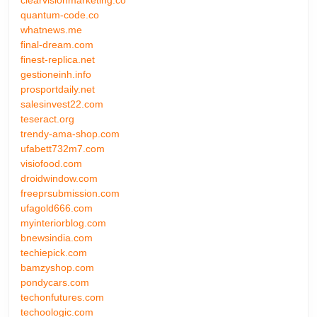
quantum-code.co
whatnews.me
final-dream.com
finest-replica.net
gestioneinh.info
prosportdaily.net
salesinvest22.com
teseract.org
trendy-ama-shop.com
ufabett732m7.com
visiofood.com
droidwindow.com
freeprsubmission.com
ufagold666.com
myinteriorblog.com
bnewsindia.com
techiepick.com
bamzyshop.com
pondycars.com
techonfutures.com
techoologic.com