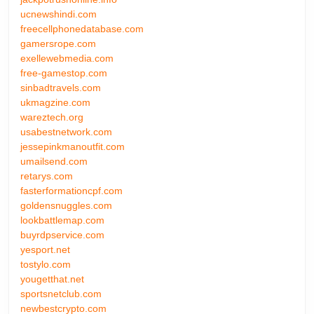
ucnewshindi.com
freecellphonedatabase.com
gamersrope.com
exellewebmedia.com
free-gamestop.com
sinbadtravels.com
ukmagzine.com
wareztech.org
usabestnetwork.com
jessepinkmanoutfit.com
umailsend.com
retarys.com
fasterformationcpf.com
goldensnuggles.com
lookbattlemap.com
buyrdpservice.com
yesport.net
tostylo.com
yougetthat.net
sportsnetclub.com
newbestcrypto.com