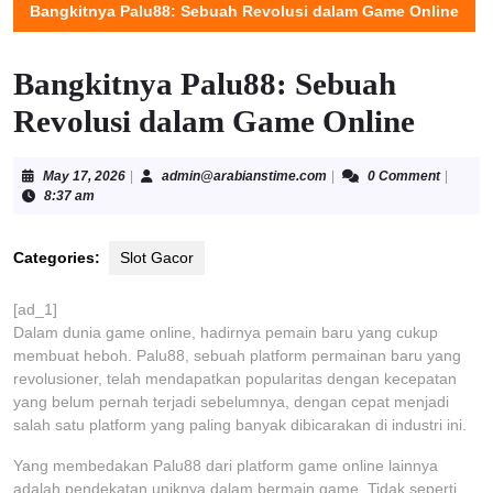
Bangkitnya Palu88: Sebuah Revolusi dalam Game Online
Bangkitnya Palu88: Sebuah
Revolusi dalam Game Online
May
admin@arabianstime.com
May 17, 2026
|
admin@arabianstime.com
|
0 Comment
|
17,
8:37 am
2026
Categories:
Slot Gacor
[ad_1]
Dalam dunia game online, hadirnya pemain baru yang cukup
membuat heboh. Palu88, sebuah platform permainan baru yang
revolusioner, telah mendapatkan popularitas dengan kecepatan
yang belum pernah terjadi sebelumnya, dengan cepat menjadi
salah satu platform yang paling banyak dibicarakan di industri ini.
Yang membedakan Palu88 dari platform game online lainnya
adalah pendekatan uniknya dalam bermain game. Tidak seperti