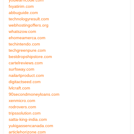
fxyatirim.com
abbuguide.com
technologyresult.com
webhostingoffers.org
whatszow.com
ehomeamerca.com
techintendo.com
techgreenpure.com
bestdropshipstore.com
cartelreviews.com
surfsway.com
nailartproduct.com
digitactseed.com
lvlcraft.com
90secondmoneyloans.com
xenmicro.com
rodrovers.com
tripssolution.com
satta-king-india.com
yukigassencanada.com
articlehorizone.com