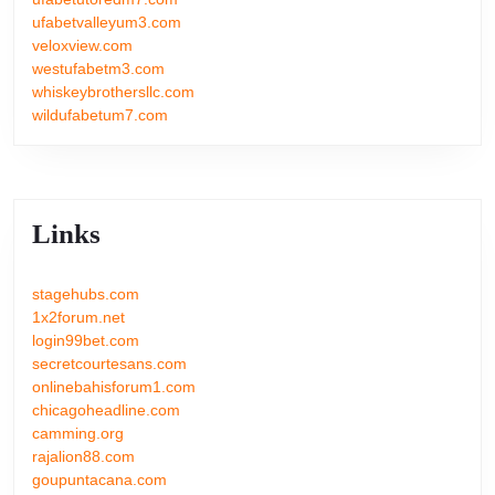
ufabetvalleyum3.com
veloxview.com
westufabetm3.com
whiskeybrothersllc.com
wildufabetum7.com
Links
stagehubs.com
1x2forum.net
login99bet.com
secretcourtesans.com
onlinebahisforum1.com
chicagoheadline.com
camming.org
rajalion88.com
goupuntacana.com