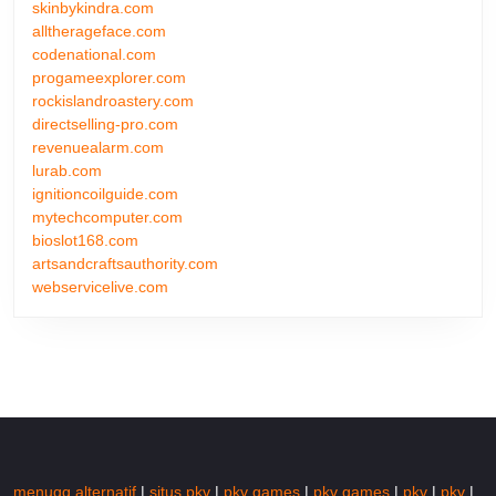
skinbykindra.com
alltherageface.com
codenational.com
progameexplorer.com
rockislandroastery.com
directselling-pro.com
revenuealarm.com
lurab.com
ignitioncoilguide.com
mytechcomputer.com
bioslot168.com
artsandcraftsauthority.com
webservicelive.com
menuqq alternatif
|
situs pkv
|
pkv games
|
pkv games
|
pkv
|
pkv
|