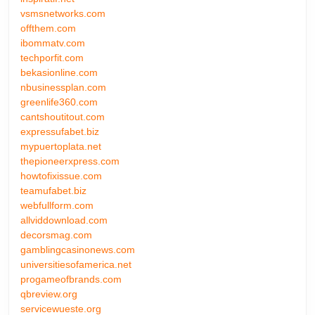
vsmsnetworks.com
offthem.com
ibommatv.com
techporfit.com
bekasionline.com
nbusinessplan.com
greenlife360.com
cantshoutitout.com
expressufabet.biz
mypuertoplata.net
thepioneerxpress.com
howtofixissue.com
teamufabet.biz
webfullform.com
allviddownload.com
decorsmag.com
gamblingcasinonews.com
universitiesofamerica.net
progameofbrands.com
qbreview.org
servicewueste.org