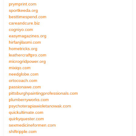
prymprint.com
sportkeeda.org
besttimespend.com
careandcure.biz
cogniyo.com
easymagazines.org
hirfanjilasmi.com
hometricks.org
leathercraftpro.com
microgridpower.org
mixiqo.com
needglobe.com
ortocoach.com
passionawe.com
pittsburghpaintingprofessionals.com
plumberryworks.com
psychoterapiawioletanowak.com
quickultimate.com
quirkyquester.com
sexmedicineformen.com
shiftripple.com