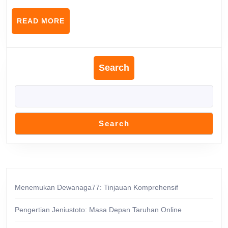
Master188
READ
READ MORE
MORE
Search
Search
Menemukan Dewanaga77: Tinjauan Komprehensif
Pengertian Jeniustoto: Masa Depan Taruhan Online