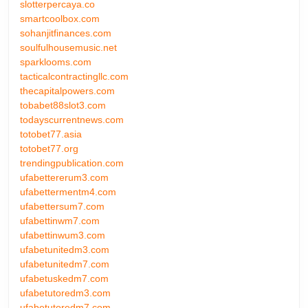
slotterpercaya.co
smartcoolbox.com
sohanjitfinances.com
soulfulhousemusic.net
sparklooms.com
tacticalcontractingllc.com
thecapitalpowers.com
tobabet88slot3.com
todayscurrentnews.com
totobet77.asia
totobet77.org
trendingpublication.com
ufabettererum3.com
ufabettermentm4.com
ufabettersum7.com
ufabettinwm7.com
ufabettinwum3.com
ufabetunitedm3.com
ufabetunitedm7.com
ufabetuskedm7.com
ufabetutoredm3.com
ufabetutoredm7.com