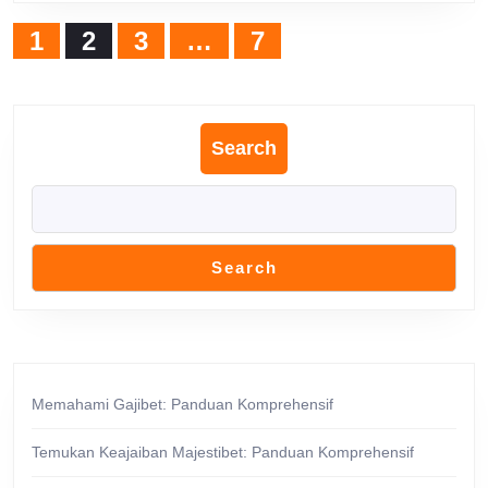
Posts
1
2
3
…
7
navigation
Search
Search
Memahami Gajibet: Panduan Komprehensif
Temukan Keajaiban Majestibet: Panduan Komprehensif