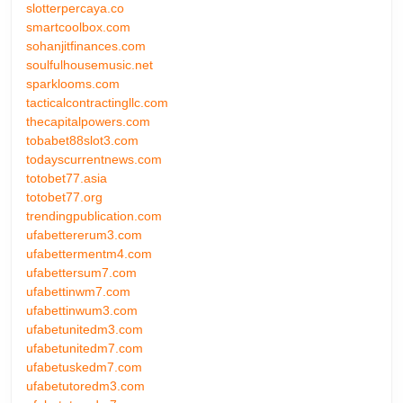
slotterpercaya.co
smartcoolbox.com
sohanjitfinances.com
soulfulhousemusic.net
sparklooms.com
tacticalcontractingllc.com
thecapitalpowers.com
tobabet88slot3.com
todayscurrentnews.com
totobet77.asia
totobet77.org
trendingpublication.com
ufabettererum3.com
ufabettermentm4.com
ufabettersum7.com
ufabettinwm7.com
ufabettinwum3.com
ufabetunitedm3.com
ufabetunitedm7.com
ufabetuskedm7.com
ufabetutoredm3.com