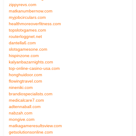
zippyrevs.com
matkanumbernow.com
myjobcirculars.com
healthmoreoverfitness.com
topslotxgames.com
routerloggnet.net
dantella6.com
slotsgamesone.com
hispinzone.com
kalyanbazarnights.com
top-online-casino-usa.com
honghuidoor.com
flowingtravel.com
nineniki.com
brandiospecialists.com
medicalcare7.com
adtennaball.com
nabzah.com
mongive.com
matkagameresultsview.com
getsolutionsonline.com