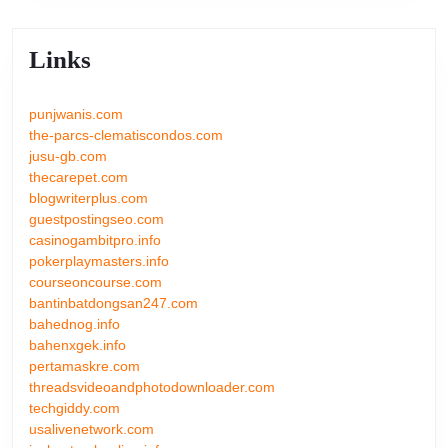
Links
punjwanis.com
the-parcs-clematiscondos.com
jusu-gb.com
thecarepet.com
blogwriterplus.com
guestpostingseo.com
casinogambitpro.info
pokerplaymasters.info
courseoncourse.com
bantinbatdongsan247.com
bahednog.info
bahenxgek.info
pertamaskre.com
threadsvideoandphotodownloader.com
techgiddy.com
usalivenetwork.com