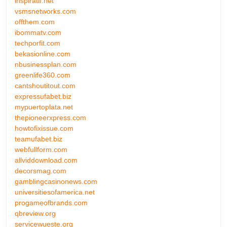
inspiratif.net
vsmsnetworks.com
offthem.com
ibommatv.com
techporfit.com
bekasionline.com
nbusinessplan.com
greenlife360.com
cantshoutitout.com
expressufabet.biz
mypuertoplata.net
thepioneerxpress.com
howtofixissue.com
teamufabet.biz
webfullform.com
allviddownload.com
decorsmag.com
gamblingcasinonews.com
universitiesofamerica.net
progameofbrands.com
qbreview.org
servicewueste.org