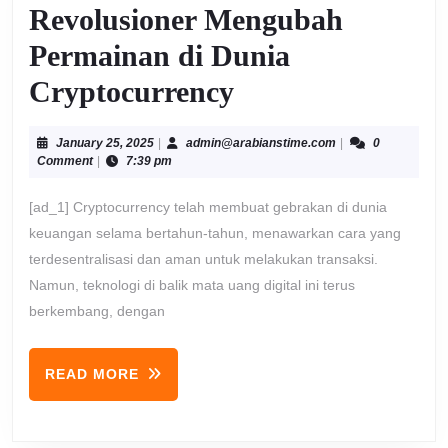
Revolusioner Mengubah
Permainan di Dunia
JP1131:
Cryptocurrency
Teknologi
January
admin@arabiansti
January 25, 2025
|
admin@arabianstime.com
|
0
Revolusioner
25,
Comment
|
7:39 pm
2025
Mengubah
[ad_1] Cryptocurrency telah membuat gebrakan di dunia
Permainan
keuangan selama bertahun-tahun, menawarkan cara yang
terdesentralisasi dan aman untuk melakukan transaksi.
di
Namun, teknologi di balik mata uang digital ini terus
Dunia
berkembang, dengan
Cryptocurrency
READ
READ MORE
MORE