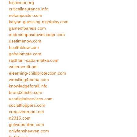
hispinner.org
criticalinsurance.info
nokariposter.com
kalyan-guessing-nightplay.com
gameofpanels.com
androidappsdownloader.com
usetimenow.com
healthblow.com
gohelpmate.com
rajdhani-satta-matka.com
writerscraft.net
elearning-childprotection.com
wrestling4mena.com
knowledgeforall.info
brand2lastio.com
usadigitalservices.com
socialhoppers.com
creativedream.net
n2315.com
getwebonline.com
onlyfansheaven.com