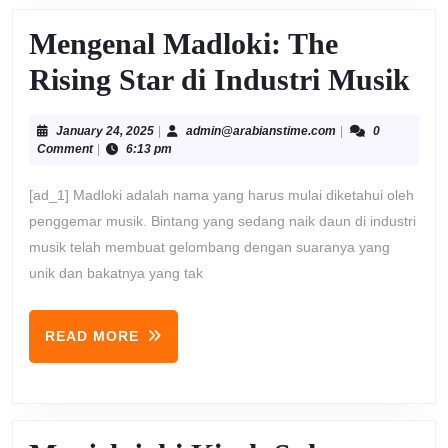
Mengenal Madloki: The
Me
Rising Star di Industri Musik
Ma
January
admin@arabiansti
January 24, 2025
|
admin@arabianstime.com
|
0
Th
24,
Comment
|
6:13 pm
2025
Ri
[ad_1] Madloki adalah nama yang harus mulai diketahui oleh
St
penggemar musik. Bintang yang sedang naik daun di industri
musik telah membuat gelombang dengan suaranya yang
di
unik dan bakatnya yang tak
In
Mu
READ
READ MORE
MORE