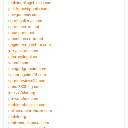
theblingblingshields.com
pinkfrenchtipnails.com
newgamestv.com
sportsgallerys.com
sportsmirrors.net
datasports.net
atasehirescortu.net
engineeringtechub.com
jerryescorts.com
attorneylegal.co
voomb.com
techgadgetpoint.com
tvsportsguide24.com
sportsreviews24.com
dubai360blog.com
lucky77slot.org
growmefast.com
mahkotahokislot.com
onlinecancerpharm.com
ufalek.org
mattress-disposal.com