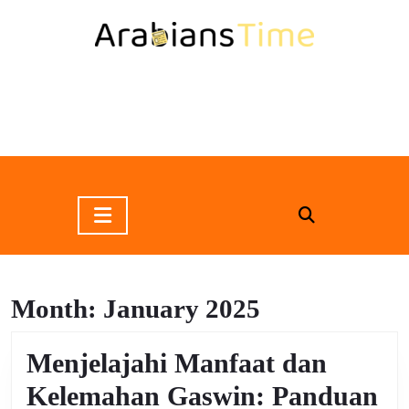
Skip
to
content
Skip
to
content
Open
Button
Month:
January 2025
Menjelajahi Manfaat dan
Kelemahan Gaswin: Panduan