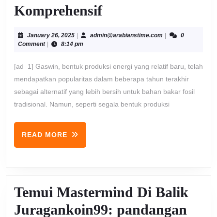
Menjelajahi
Komprehensif
Manfaat
January
admin@arabiansti
January 26, 2025
|
admin@arabianstime.com
|
0
dan
26,
Comment
|
8:14 pm
2025
Kelemahan
[ad_1] Gaswin, bentuk produksi energi yang relatif baru, telah
Gaswin:
mendapatkan popularitas dalam beberapa tahun terakhir
sebagai alternatif yang lebih bersih untuk bahan bakar fosil
Panduan
tradisional. Namun, seperti segala bentuk produksi
Komprehensif
READ
READ MORE
MORE
Temui Mastermind Di Balik
Juragankoin99: pandangan