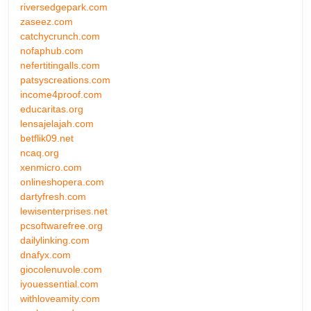
riversedgepark.com
zaseez.com
catchycrunch.com
nofaphub.com
nefertitingalls.com
patsyscreations.com
income4proof.com
educaritas.org
lensajelajah.com
betflik09.net
ncaq.org
xenmicro.com
onlineshopera.com
dartyfresh.com
lewisenterprises.net
pcsoftwarefree.org
dailylinking.com
dnafyx.com
giocolenuvole.com
iyouessential.com
withloveamity.com