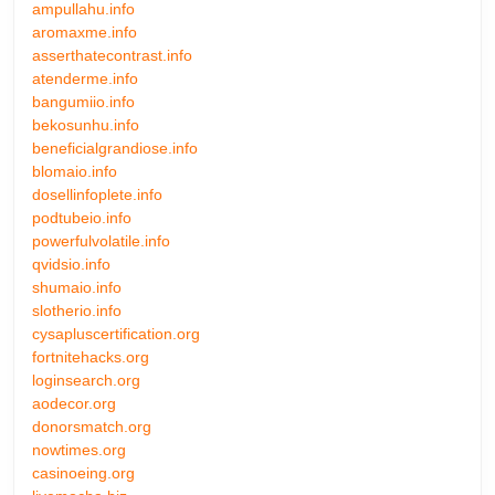
ampullahu.info
aromaxme.info
asserthatecontrast.info
atenderme.info
bangumiio.info
bekosunhu.info
beneficialgrandiose.info
blomaio.info
dosellinfoplete.info
podtubeio.info
powerfulvolatile.info
qvidsio.info
shumaio.info
slotherio.info
cysapluscertification.org
fortnitehacks.org
loginsearch.org
aodecor.org
donorsmatch.org
nowtimes.org
casinoeing.org