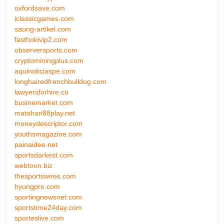
oxfordsave.com
iclassicgames.com
saung-artikel.com
fasthokivip2.com
observersports.com
cryptominingplus.com
aquinoticiaspe.com
longhairedfrenchbulldog.com
lawyersforhire.co
businemarket.com
matahari88play.net
moneydescriptor.com
youthsmagazine.com
painaidee.net
sportsdarkest.com
webtoon.biz
thesportswires.com
hyungpro.com
sportingnewsnet.com
sportstime24day.com
sporteslive.com