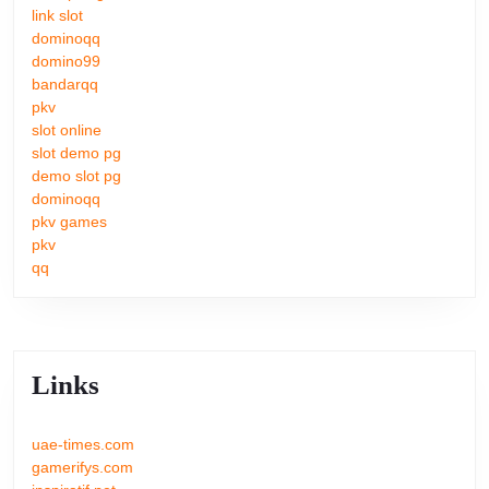
link slot
dominoqq
domino99
bandarqq
pkv
slot online
slot demo pg
demo slot pg
dominoqq
pkv games
pkv
qq
Links
uae-times.com
gamerifys.com