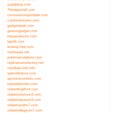
yuqqbbzp.com
7betagents6.com
coronavirusuptodate.com
crackinstreams.com
gadgetspak.com
gearsngadget.com
hireseodoctor.com
lapsfit.com
levelup-fast.com
mytreepla.net
pokersimulations.com
replicamanufactory.net
rezultate-loto.info
splendifulous.com
sportsrecords4u.com
topceleberites.com
ufabetting8m4.com
ufabetunionum3.com
ufabetvalueum3.com
ufabetvaultm7.com
ufabetvillageum7.com