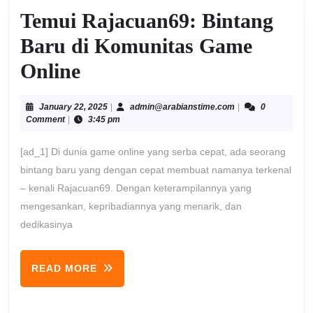
Temui Rajacuan69: Bintang
Baru di Komunitas Game
Temui
Online
Rajacuan69:
January
admin@arabiansti
January 22, 2025
|
admin@arabianstime.com
|
0
Bintang
22,
Comment
|
3:45 pm
2025
Baru
[ad_1] Di dunia game online yang serba cepat, ada seorang
di
bintang baru yang dengan cepat membuat namanya terkenal
– kenali Rajacuan69. Dengan keterampilannya yang
Komunitas
mengesankan, kepribadiannya yang menarik, dan
Game
dedikasinya
Online
READ
READ MORE
MORE