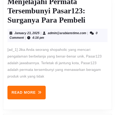
Menjelajahi Permata
Tersembunyi Pasar123:
Menjelaj
Surganya Para Pembeli
Permata
January
admin@arabiansti
January 23, 2025
|
admin@arabianstime.com
|
0
Tersemb
23,
Comment
|
4:16 pm
2025
Pasar123
[ad_1] Jika Anda seorang shopaholic yang mencari
Surgany
pengalaman berbelanja yang benar-benar unik, Pasar123
adalah jawabannya. Terletak di jantung kota, Pasar123
Para
adalah permata tersembunyi yang menawarkan beragam
Pembeli
produk unik yang tidak
READ
READ MORE
MORE