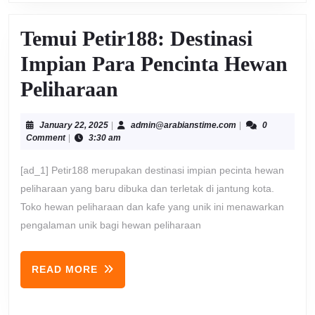
Temui Petir188: Destinasi
Impian Para Pencinta Hewan
Temui
Peliharaan
Petir188:
January
admin@arabiansti
January 22, 2025
|
admin@arabianstime.com
|
0
Destinasi
22,
Comment
|
3:30 am
2025
Impian
[ad_1] Petir188 merupakan destinasi impian pecinta hewan
Para
peliharaan yang baru dibuka dan terletak di jantung kota.
Toko hewan peliharaan dan kafe yang unik ini menawarkan
Pencinta
pengalaman unik bagi hewan peliharaan
Hewan
Peliharaan
READ
READ MORE
MORE