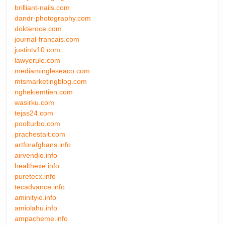
brilliant-nails.com
dandr-photography.com
dokteroce.com
journal-francais.com
justintv10.com
lawyerule.com
mediamingleseaco.com
mtsmarketingblog.com
nghekiemtien.com
wasirku.com
tejas24.com
poolturbo.com
prachestait.com
artforafghans.info
airvendio.info
healthexe.info
puretecx.info
tecadvance.info
aminityio.info
amiolahu.info
ampacheme.info