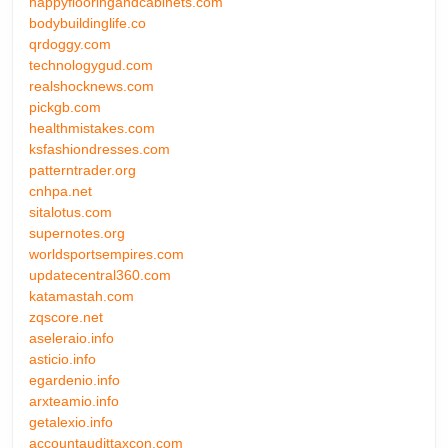
happyflooringandcabinets.com
bodybuildinglife.co
qrdoggy.com
technologygud.com
realshocknews.com
pickgb.com
healthmistakes.com
ksfashiondresses.com
patterntrader.org
cnhpa.net
sitalotus.com
supernotes.org
worldsportsempires.com
updatecentral360.com
katamastah.com
zqscore.net
aseleraio.info
asticio.info
egardenio.info
arxteamio.info
getalexio.info
accountaudittaxcon.com