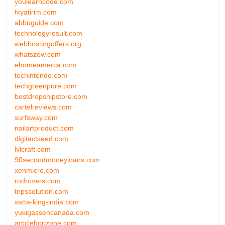
youlearncode.com
fxyatirim.com
abbuguide.com
technologyresult.com
webhostingoffers.org
whatszow.com
ehomeamerca.com
techintendo.com
techgreenpure.com
bestdropshipstore.com
cartelreviews.com
surfsway.com
nailartproduct.com
digitactseed.com
lvlcraft.com
90secondmoneyloans.com
xenmicro.com
rodrovers.com
tripssolution.com
satta-king-india.com
yukigassencanada.com
articlehorizone.com