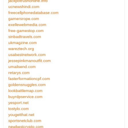
jackpotrushonline.info
ucnewshindi.com
freecellphonedatabase.com
gamersrope.com
exellewebmedia.com
free-gamestop.com
sinbadtravels.com
ukmagzine.com
wareztech.org
usabestnetwork.com
jessepinkmanoutfit.com
umailsend.com
retarys.com
fasterformationcpf.com
goldensnuggles.com
lookbattlemap.com
buyrdpservice.com
yesport.net
tostylo.com
yougetthat.net
sportsnetclub.com
newbestcrypto.com