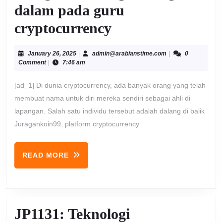
dalam pada guru
Temui
cryptocurrency
Mastermind
January
admin@arabiansti
January 26, 2025
|
admin@arabianstime.com
|
0
Di
26,
Comment
|
7:46 am
2025
Balik
[ad_1] Di dunia cryptocurrency, ada banyak orang yang telah
Juragankoin99:
membuat nama untuk diri mereka sendiri sebagai ahli di
lapangan. Salah satu individu tersebut adalah dalang di balik
pandangan
Juragankoin99, platform cryptocurrency
dalam
pada
READ
READ MORE
MORE
guru
cryptocurrency
JP1131: Teknologi