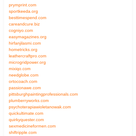
prymprint.com
sportkeeda.org
besttimespend.com
careandcure.biz
cogniyo.com
easymagazines.org
hirfanjilasmi.com
hometricks.org
leathercraftpro.com
microgridpower.org
mixiqo.com
needglobe.com
ortocoach.com
passionawe.com
pittsburghpaintingprofessionals.com
plumberryworks.com
psychoterapiawioletanowak.com
quickultimate.com
quirkyquester.com
sexmedicineformen.com
shiftripple.com