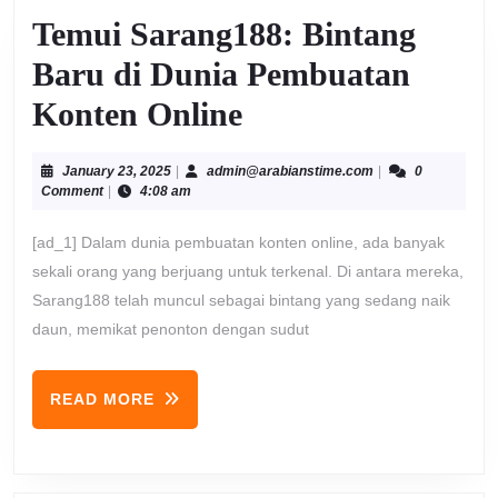
Temui Sarang188: Bintang
Baru di Dunia Pembuatan
Temui
Konten Online
Sarang188:
January
admin@arabiansti
January 23, 2025
|
admin@arabianstime.com
|
0
Bintang
23,
Comment
|
4:08 am
2025
Baru
[ad_1] Dalam dunia pembuatan konten online, ada banyak
di
sekali orang yang berjuang untuk terkenal. Di antara mereka,
Sarang188 telah muncul sebagai bintang yang sedang naik
Dunia
daun, memikat penonton dengan sudut
Pembuatan
Konten
READ
READ MORE
MORE
Online