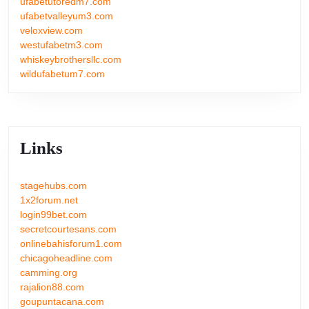
ufabetutoredm7.com
ufabetvalleyum3.com
veloxview.com
westufabetm3.com
whiskeybrothersllc.com
wildufabetum7.com
Links
stagehubs.com
1x2forum.net
login99bet.com
secretcourtesans.com
onlinebahisforum1.com
chicagoheadline.com
camming.org
rajalion88.com
goupuntacana.com