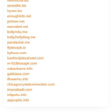
livemocha.biz
streetlife.biz
hyves.biz
enoughinfo.net
pinhive.net
warnabet.net
bollym4u.me
bolly2tollyblog.me
pandaclub.me
flyttevask.io
byhous.com
hartfordplazahotel.com
m-918kissapk.com
nabavkame.info
gakbiasa.com
iflowerhu.info
chicagocrystalconnection.com
imanabadii.com
trilipohu.info
appruptio.info