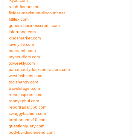
lky08.com
ralph-fiennes.net
fielder-maximum-discount.net
fitfllex.com
genesisbusinesscredit.com
inforuang.com
kindsmarket.com
luvelylife.com
macramb.com
mypet-diary.com
oxweekly.com
panamacitydeckcontractors.com
westfashions.com
toolshandy.com
travelstager.com
trendinspires.com
rannyephul.com
reportradar360.com
swaggyfashion.com
taraftariumtv10.com
questionquery.com
bodybuildinglegend.com